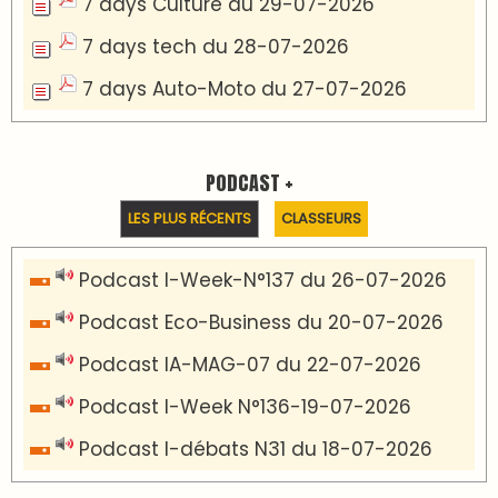
Communiqué de presse
Marrakech : le Musée Yves Saint Laurent fait
du mois d'août un rendez-vous
incontournable pour les cinéphiles et les
familles
VIDÉOS & CLIP +
LES PLUS RÉCENTS
CLASSEURS
دِيمَا المَغرِب Clip