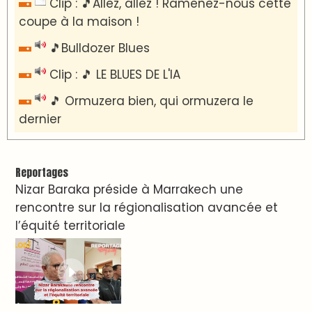
​Lancement de la plateforme “Observatoire
des projets” du Ministère de l’Équipement et
de l’Eau
AGENDA CULTUREL
Dunia Batma en Tournée à Tanger
Nacim Haddad en Concert à Tétouan – Ayta
World Tour 2026
Nacim Haddad débarque à Tanger : Le
Souffle du Nord s'éveille !
Nacim Haddad Ayta World Tour à Rabat (
4ème date )
Hatim Ammor En Concert Exclusif à Tanger :
Un show Live Exceptionnel Cet été !