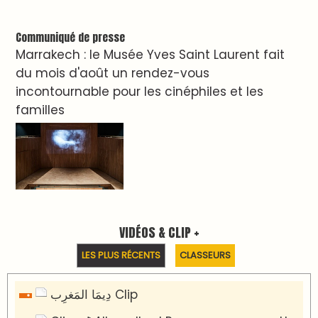
Clip : 🎵Allez, allez ! Ramenez-nous cette
coupe à la maison !
🎵Bulldozer Blues
Clip : 🎵 LE BLUES DE L'IA
🎵 Ormuzera bien, qui ormuzera le
dernier
Reportages
Nizar Baraka préside à Marrakech une
rencontre sur la régionalisation avancée et
l’équité territoriale