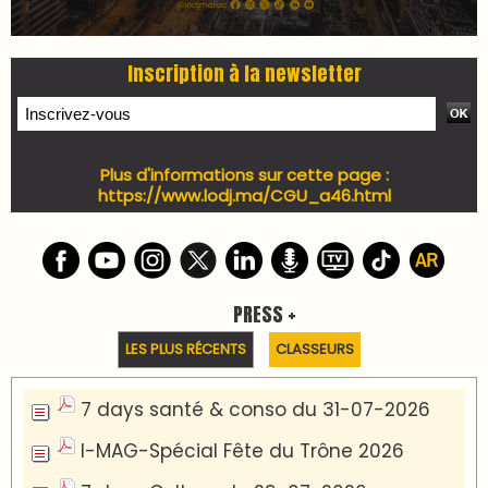
7 days Culture du 29-07-2026
7 days tech du 28-07-2026
7 days Auto-Moto du 27-07-2026
PODCAST +
LES PLUS RÉCENTS
CLASSEURS
Podcast I-Week-N°137 du 26-07-2026
Podcast Eco-Business du 20-07-2026
Podcast IA-MAG-07 du 22-07-2026
Podcast I-Week N°136-19-07-2026
Podcast I-débats N31 du 18-07-2026