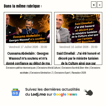
<
>
Dans la même rubrique :
Vendredi 17 Juillet 2026 - 20:00
Vendredi 10 Juillet 2026 - 20:00
Oussama Abdedaïm : Georges
Said Elmellali : J'ai été honoré et
Wassouf m'a soutenu et m'a
décoré par le ministre tunisien
donné confiance au début de ma
de la Culture ainsi que par
carrière artistique
l'artiste Lotfi Bouchnak
Émissions politico-économiques
|
Émissions Arts & Culture
|
Émissions Santé & Bien-être
|
Émissions
sociétales
|
Émissions Génération Z
|
Émissions Sport
|
Ramadan 2026