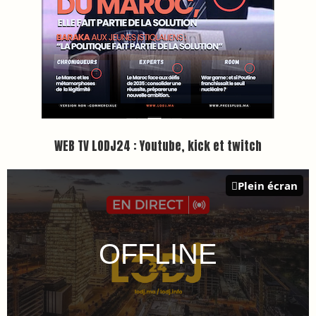
Inscription à la newsletter
Plus d'informations sur cette page :
https://www.lodj.ma/CGU_a46.html
PRESS +
LES PLUS RÉCENTS
CLASSEURS
7 days santé & conso du 31-07-2026
I-MAG-Spécial Fête du Trône 2026