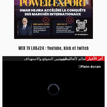
WEB TV LODJ24 : Youtube, kick et twitch
آخر الأخبار
مينة ببطولة العالم لألعاب القوى
​المغرب بين التموقع والاستهداف
Plein écran