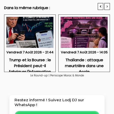
<
>
Dans la même rubrique :
Vendredi 7 Août 2026 - 21:44
Vendredi 7 Août 2026 - 14:05
Trump et la Bourse : le
Thaïlande : attaque
Président peut-il
meurtrière dans une
fabriquer l'information
école
Le Round-up
|
Periscope Maroc & Monde
qui fait gagner Wall
Street ?
Restez informé ! Suivez
Lodj DJ
sur
WhatsApp !