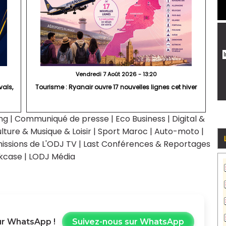
Vendredi 7 Août 2026 - 13:20
vals,
Tourisme : Ryanair ouvre 17 nouvelles lignes cet hiver
ng
|
Communiqué de presse
|
Eco Business
|
Digital &
lture & Musique & Loisir
|
Sport Maroc
|
Auto-moto
|
issions de L'ODJ TV
|
Last Conférences & Reportages
kcase
|
LODJ Média
r WhatsApp !
Suivez-nous sur WhatsApp