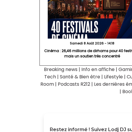
Samedi 8 Août 2026 - 14:18
Cinéma : 26,46 millions de dirhams pour 40 festi
mais un soutien très concentré
Breaking news
|
Info en affiche
|
Gami
Tech
|
Santé & Bien être
|
Lifestyle
|
Cu
Room
|
Podcasts R212
|
Les dernières ém
|
Boo
Restez informé ! Suivez
Lodj DJ
su