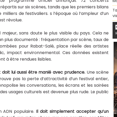
Le programme officiel annonçait 72 concerts
Ma
répartis sur six scènes, tandis que les premiers bilans
Ta
illiers de festivaliers. s l’époque où l’ampleur d’un
vi
est révolue.
majeur, sans doute le plus visible du pays. Cela ne
an plus documenté : fréquentation par scène, taux de
ombées pour Rabat-Salé, place réelle des artistes
lic, impact environnemental. Ces données existent
t à être rendues lisibles.
 doit lui aussi être manié avec prudence.
Une scène
ve pas la perte d’attractivité d’un festival entier,
polise les conversations, les écrans et les soirées
des usages culturels est devenue plus rude. Le public
n ADN populaire.
Il doit simplement accepter qu’un