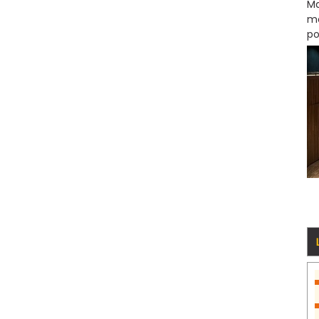
Ma
mo
po