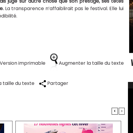
is jugé sur autre chose que son prestige, ses têtes
e.
La transparence n’affaiblirait pas le festival. Elle lui
ibilité.
Version imprimable
Augmenter la taille du texte
 taille du texte
Partager
<
>