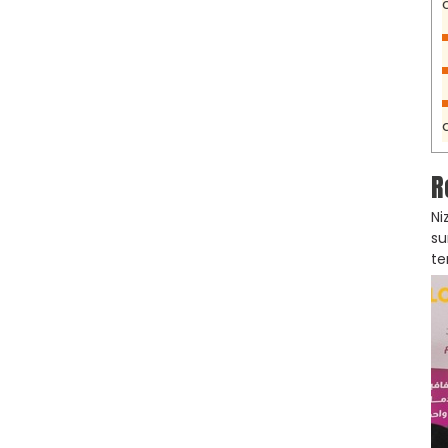
R
Ni
su
te