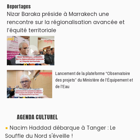
Nacim Haddad Ayta World Tour à Rabat (
4ème date )
Hatim Ammor En Concert Exclusif à Tanger :
Un show Live Exceptionnel Cet été !
YASSAR présente son nouveau spectacle
"LAMHAYAB" à Rabat
ROSE ROYAL à Rabat