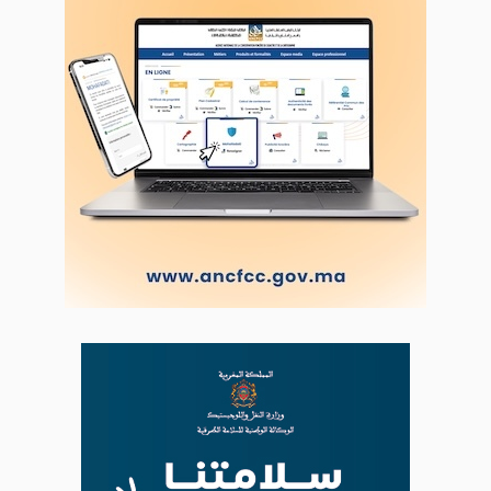
LODJ VIDÉO
L'ODJ LIVE TV
LODJ AUDIO
WEB RADIO R212
Copyright © 2022 Groupe de presse Arrissala
Ce site utilise Google Analytics. En continuant à naviguer, vous nous
autorisez à déposer un cookie à des fins de mesure d'audience
|
Plan du site
Syndication