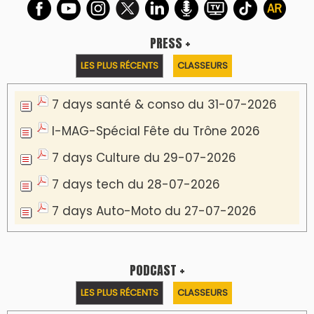
Podcast I-Week-N°137 du 26-07-2026
Podcast Eco-Business du 20-07-2026
Podcast IA-MAG-07 du 22-07-2026
Podcast I-Week N°136-19-07-2026
Podcast I-débats N31 du 18-07-2026
Communiqué de presse
Marrakech : le Musée Yves Saint Laurent fait
du mois d'août un rendez-vous
incontournable pour les cinéphiles et les
familles