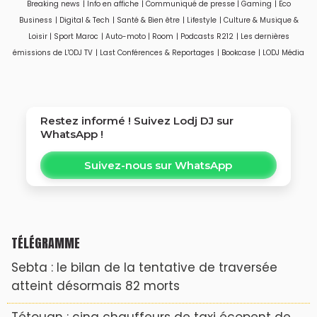
Breaking news
|
Info en affiche
|
Communiqué de presse
|
Gaming
|
Eco
surveillance
visage
Business
|
Digital & Tech
|
Santé & Bien être
|
Lifestyle
|
Culture & Musique &
Loisir
|
Sport Maroc
|
Auto-moto
|
Room
|
Podcasts R212
|
Les dernières
émissions de L'ODJ TV
|
Last Conférences & Reportages
|
Bookcase
|
LODJ Média
Restez informé ! Suivez
Lodj DJ
sur
WhatsApp !
Suivez-nous sur WhatsApp
TÉLÉGRAMME
Sebta : le bilan de la tentative de traversée
atteint désormais 82 morts