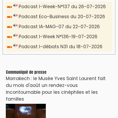
VIDÉOS & CLIP +
LES PLUS RÉCENTS
CLASSEURS
دِيمَا المَغرِب Clip
Clip : 🎵Allez, allez ! Ramenez-nous cette
coupe à la maison !
🎵Bulldozer Blues
Clip : 🎵 LE BLUES DE L'IA
🎵 Ormuzera bien, qui ormuzera le
dernier