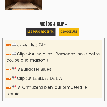
Reportages
Nizar Baraka préside à Marrakech une
rencontre sur la régionalisation avancée et
l’équité territoriale
​Lancement de la plateforme “Observatoire
des projets” du Ministère de l’Équipement et
de l’Eau
AGENDA CULTUREL
Nacim Haddad débarque à Tanger : Le
Souffle du Nord s'éveille !