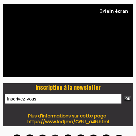
PRESS +
LES PLUS RÉCENTS
CLASSEURS
7 days santé & conso du 31-07-2026
I-MAG-Spécial Fête du Trône 2026
7 days Culture du 29-07-2026
7 days tech du 28-07-2026
7 days Auto-Moto du 27-07-2026
PODCAST +
LES PLUS RÉCENTS
CLASSEURS