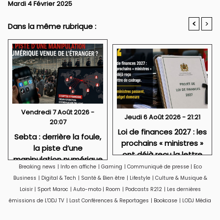
Mardi 4 Février 2025
<
>
Dans la même rubrique :
Vendredi 7 Août 2026 -
Jeudi 6 Août 2026 - 21:21
20:07
Loi de finances 2027 : les
Sebta : derrière la foule,
prochains « ministres »
la piste d’une
ont déjà reçu la lettre
manipulation numérique
de cadrage
Breaking news
|
Info en affiche
|
Gaming
|
Communiqué de presse
|
Eco
venue de l’étranger ?
Business
|
Digital & Tech
|
Santé & Bien être
|
Lifestyle
|
Culture & Musique &
Loisir
|
Sport Maroc
|
Auto-moto
|
Room
|
Podcasts R212
|
Les dernières
émissions de L'ODJ TV
|
Last Conférences & Reportages
|
Bookcase
|
LODJ Média