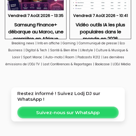
Vendredi 7 Août 2026 - 13:35
Vendredi 7 Août 2026 - 10:41
Samsung Finance+
Vidéo outils IA les plus
débarque au Maroc, une
populaires dans le
première en Afrique
monde en 2026
Breaking news
|
Info en affiche
|
Gaming
|
Communiqué de presse
|
Eco
Business
|
Digital & Tech
|
Santé & Bien être
|
Lifestyle
|
Culture & Musique &
Loisir
|
Sport Maroc
|
Auto-moto
|
Room
|
Podcasts R212
|
Les dernières
émissions de L'ODJ TV
|
Last Conférences & Reportages
|
Bookcase
|
LODJ Média
Restez informé ! Suivez
Lodj DJ
sur
WhatsApp !
Suivez-nous sur WhatsApp