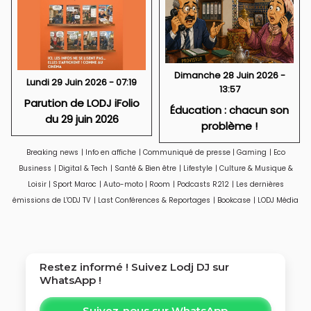
Dimanche 28 Juin 2026 -
Lundi 29 Juin 2026 - 07:19
13:57
Parution de LODJ iFolio
Éducation : chacun son
du 29 juin 2026
problème !
Breaking news
|
Info en affiche
|
Communiqué de presse
|
Gaming
|
Eco
Business
|
Digital & Tech
|
Santé & Bien être
|
Lifestyle
|
Culture & Musique &
Loisir
|
Sport Maroc
|
Auto-moto
|
Room
|
Podcasts R212
|
Les dernières
émissions de L'ODJ TV
|
Last Conférences & Reportages
|
Bookcase
|
LODJ Média
Restez informé ! Suivez
Lodj DJ
sur
WhatsApp !
Suivez-nous sur WhatsApp