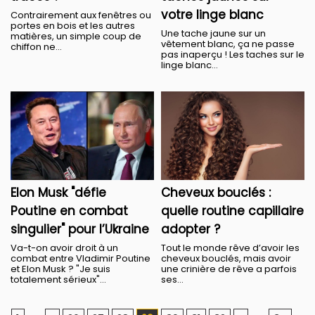
votre linge blanc
Contrairement aux fenêtres ou
portes en bois et les autres
Une tache jaune sur un
matières, un simple coup de
vêtement blanc, ça ne passe
chiffon ne...
pas inaperçu ! Les taches sur le
linge blanc...
Elon Musk "défie
Cheveux bouclés :
Poutine en combat
quelle routine capillaire
singulier" pour l’Ukraine
adopter ?
Va-t-on avoir droit à un
Tout le monde rêve d’avoir les
combat entre Vladimir Poutine
cheveux bouclés, mais avoir
et Elon Musk ? "Je suis
une crinière de rêve a parfois
totalement sérieux"...
ses...