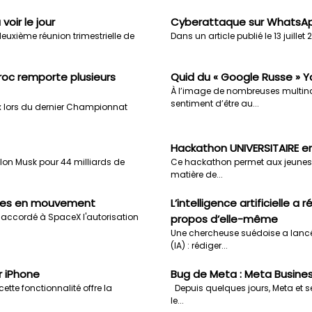
oir le jour
Cyberattaque sur WhatsAp
deuxième réunion trimestrielle de
Dans un article publié le 13 juillet
oc remporte plusieurs
Quid du « Google Russe » Y
À l’image de nombreuses multinat
sentiment d’être au...
x lors du dernier Championnat
Hackathon UNIVERSITAIRE e
 Elon Musk pour 44 milliards de
Ce hackathon permet aux jeunes
matière de...
icules en mouvement
L’intelligence artificielle a
ccordé à SpaceX l'autorisation
propos d’elle-même
Une chercheuse suédoise a lancé 
(IA) : rédiger...
 iPhone
Bug de Meta : Meta Busine
ette fonctionnalité offre la
Depuis quelques jours, Meta et se
le...