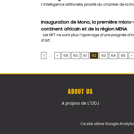
L’intelligence artificielle, priorité du chantier de la t
Inauguration de Mono, la première micro-
continent africain et de la région MENA
Les NFT ne sont plus l’apanage d’une poignée d’init
d’art...
1
...
«
59
60
61
62
63
64
65
»
ABOUT US
A propos de L'ODJ
Ce site utilise Google Analyt