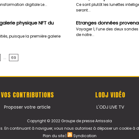
ransformation digitale Le...
Ce sont plutôt les lunettes intelli
seront...
galerie physique NFT du
Etranges données provenan
Voyager 1, l’une des deux sondes 
de notre...
iés, puisque la première galerie
...
69
VOS CONTRIBUTIONS
LODJ VIDÉO
Proposer votre article
L'ODJ LIVE TV
Copyright © 2022 Groupe de presse Arrissala
ics. En continuant à naviguer, vous nous autorisez à déposer un cookie à
Plan du site
|
Syndication