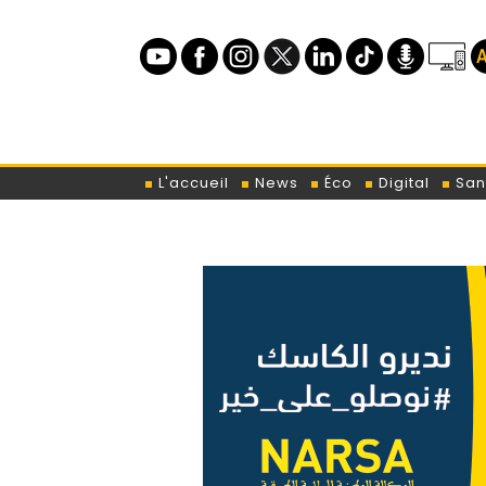
L'accueil
News
Éco
Digital
San