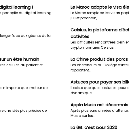
gital learning !
Le Maroc adopte le visa él
a panoplie du digital learning :
Le Maroc remplace les visas papie
juillet prochain,...
Celsius, la plateforme d’é
lenger face aux géants de la
activités
Les difficultés rencontrées dern
cryptomonnaies Celsius...
sur un être humain
La Chine produit des porcs
res cellules du patient et
Les chercheurs du Collège d’intell
rapportent...
Astuces pour payer ses bill
e n’importe quel moteur de
Il existe quelques astuces pour con
dynamique...
Apple Music est désormais
ire une idée plus précise de
Après plusieurs années d’attente,
Music sur les...
La 6G, c’est pour 2030