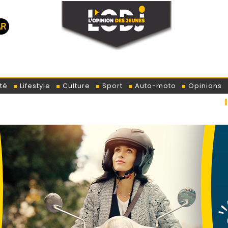
té
Lifestyle
Culture
Sport
Auto-moto
Opinions
Trump 