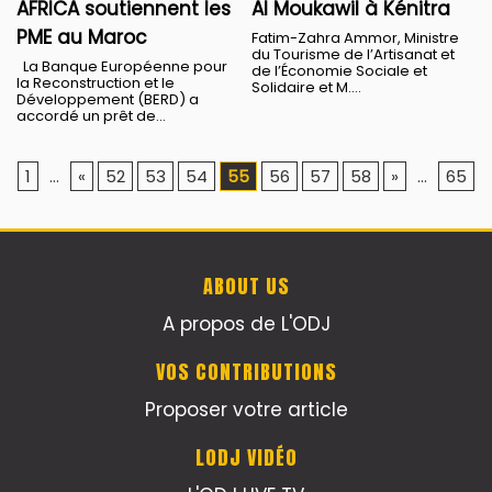
AFRICA soutiennent les
Al Moukawil à Kénitra
PME au Maroc
Fatim-Zahra Ammor, Ministre
du Tourisme de l’Artisanat et
La Banque Européenne pour
de l’Économie Sociale et
la Reconstruction et le
Solidaire et M....
Développement (BERD) a
accordé un prêt de...
1
...
«
52
53
54
55
56
57
58
»
...
65
ABOUT US
A propos de L'ODJ
VOS CONTRIBUTIONS
Proposer votre article
LODJ VIDÉO