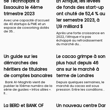
5e Technopark à
En Afrique, les levées
Essaouira le 4ème
de fonds des start-up
trimestre 2023
ont chuté de 52,4 % au
1er semestre 2023, à
Avec une capacité d’accueil
de 40 startups & PME et un
1,19 milliard $
espace de coworking dotés
de 35...
Après une forte croissance en
2022, l’Afrique n’a pas
échappé au refroidissement
du marché du...
Un guide sur les
Le cacao grimpe à son
démarches des
plus haut depuis 46
héritiers de titulaires
ans sur le marché à
de comptes bancaires
terme de Londres
Bank Al-Maghrib vient de
Depuis quelques semaines, le
publier le 10ème numéro de la
marché du cacao est sous
série de guides « Infos utiles ».
pression. Entre les conditions...
Il...
La BERD et BANK OF
Un nouveau centre Dar