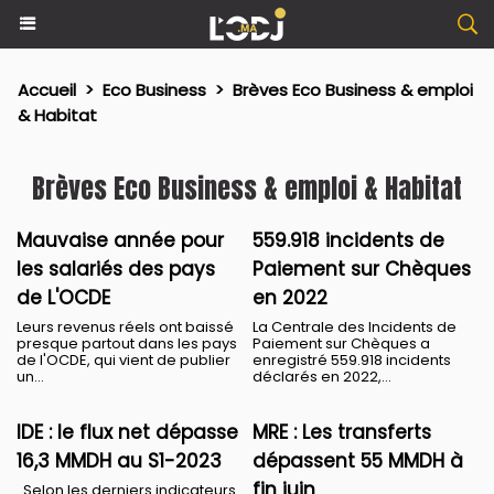
Accueil
>
Eco Business
>
Brèves Eco Business & emploi
& Habitat
Brèves Eco Business & emploi & Habitat
​Mauvaise année pour
559.918 incidents de
les salariés des pays
Paiement sur Chèques
de L'OCDE
en 2022
Leurs revenus réels ont baissé
La Centrale des Incidents de
presque partout dans les pays
Paiement sur Chèques a
de l'OCDE, qui vient de publier
enregistré 559.918 incidents
un...
déclarés en 2022,...
IDE : le flux net dépasse
MRE : Les transferts
16,3 MMDH au S1-2023
dépassent 55 MMDH à
fin juin
Selon les derniers indicateurs