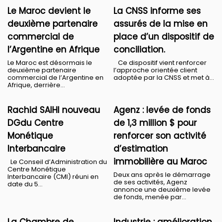
Le Maroc devient le
La CNSS informe ses
deuxième partenaire
assurés de la mise en
commercial de
place d’un dispositif de
l’Argentine en Afrique
conciliation.
Le Maroc est désormais le
Ce dispositif vient renforcer
deuxième partenaire
l’approche orientée client
commercial de l’Argentine en
adoptée par la CNSS et met à...
Afrique, derrière...
Rachid SAIHI nouveau
Agenz : levée de fonds
DGdu Centre
de 1,3 million $ pour
Monétique
renforcer son activité
Interbancaire
d’estimation
immobilière au Maroc
Le Conseil d’Administration du
Centre Monétique
​Deux ans après le démarrage
Interbancaire (CMI) réuni en
de ses activités, Agenz
date du 5...
annonce une deuxième levée
de fonds, menée par...
La Chambre de
Industrie : amélioration