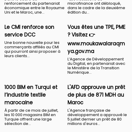
renforcement du partenariat
microfinance ont débloqué,
économique entre le Royaume
dans le cadre de la deuxième
Uni et le Maroc, une...
édition du...
Le CMI renforce son
Vous êtes une TPE, PME
service DCC
? Visitez 👉
Une bonne nouvelle pour les
www.moukawalaraqm
commerçants affiliés au CMI
ya.gov.ma
qui pourront ainsi proposer à
leurs clients...
L’Agence de Développement
du Digital, en partenariat avec
le Ministère de la Transition
Numérique...
1000 BIM en Turqui et
L'AFD approuve un prêt
l’industrie textile
de plus de 871 MDH au
marocaine
Maroc
À partir de ce mois de juillet,
L'Agence française de
les 10 000 magasins BIM en
développement a approuvé le
Turquie offrent une large
5 juillet dernier un prêt de 80
sélection de...
millions d'euros...