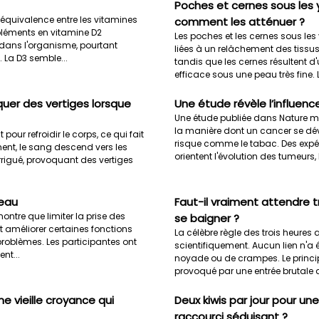
Poches et cernes sous les y
équivalence entre les vitamines
comment les atténuer ?
pléments en vitamine D2
Les poches et les cernes sous les
3 dans l'organisme, pourtant
liées à un relâchement des tissu
La D3 semble...
tandis que les cernes résultent 
efficace sous une peau très fine. L
quer des vertiges lorsque
Une étude révèle l’influenc
Une étude publiée dans Nature mo
la manière dont un cancer se dév
pour refroidir le corps, ce qui fait
risque comme le tabac. Des expér
ment, le sang descend vers les
orientent l'évolution des tumeurs, l
igué, provoquant des vertiges
veau
Faut-il vraiment attendre 
tre que limiter la prise des
se baigner ?
it améliorer certaines fonctions
La célèbre règle des trois heures
roblèmes. Les participantes ont
scientifiquement. Aucun lien n'a é
nt...
noyade ou de crampes. Le princip
provoqué par une entrée brutale 
e vieille croyance qui
Deux kiwis par jour pour u
raccourci séduisant ?