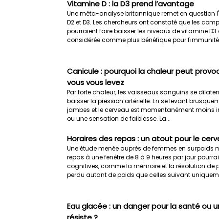
Vitamine D : la D3 prend l’avantage
Une méta-analyse britannique remet en question l'
D2 et D3. Les chercheurs ont constaté que les com
pourraient faire baisser les niveaux de vitamine D
considérée comme plus bénéfique pour l'immunité. 
Canicule : pourquoi la chaleur peut provo
vous vous levez
Par forte chaleur, les vaisseaux sanguins se dilatent 
baisser la pression artérielle. En se levant brusque
jambes et le cerveau est momentanément moins irr
ou une sensation de faiblesse. La...
Horaires des repas : un atout pour le cer
Une étude menée auprès de femmes en surpoids mon
repas à une fenêtre de 8 à 9 heures par jour pourra
cognitives, comme la mémoire et la résolution de p
perdu autant de poids que celles suivant uniqueme
Eau glacée : un danger pour la santé ou un
résiste ?