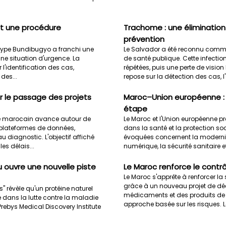
nt une procédure
Trachome : une éliminatio
prévention
e type Bundibugyo a franchi une
Le Salvador a été reconnu comme
e situation d'urgence. La
de santé publique. Cette infectio
l'identification des cas,
répétées, puis une perte de vision 
des...
repose sur la détection des cas, l
r le passage des projets
Maroc–Union européenne : l
étape
é marocain avance autour de
Le Maroc et l'Union européenne p
 plateformes de données,
dans la santé et la protection soc
au diagnostic. L'objectif affiché
évoquées concernent la modernisa
les délais...
numérique, la sécurité sanitaire et
u ouvre une nouvelle piste
Le Maroc renforce le cont
Le Maroc s'apprête à renforcer 
grâce à un nouveau projet de déc
 révèle qu'un protéine naturel
médicaments et des produits de 
é dans la lutte contre la maladie
approche basée sur les risques. Le 
ebys Medical Discovery Institute