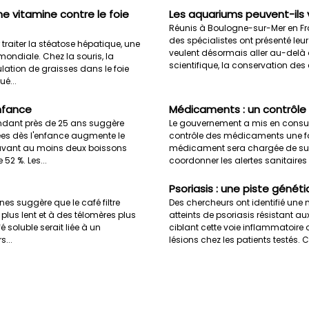
ne vitamine contre le foie
Les aquariums peuvent-ils 
Réunis à Boulogne-sur-Mer en Fr
des spécialistes ont présenté leu
 traiter la stéatose hépatique, une
veulent désormais aller au-delà 
ondiale. Chez la souris, la
scientifique, la conservation des e
lation de graisses dans le foie
é...
enfance
Médicaments : un contrôle
ndant près de 25 ans suggère
Le gouvernement a mis en consulta
es dès l'enfance augmente le
contrôle des médicaments une fo
 buvant au moins deux boissons
médicament sera chargée de survei
52 %. Les...
coordonner les alertes sanitaires et
Psoriasis : une piste géné
s suggère que le café filtre
Des chercheurs ont identifié une
 plus lent et à des télomères plus
atteints de psoriasis résistant 
 soluble serait liée à un
ciblant cette voie inflammatoire 
s...
lésions chez les patients testés. C