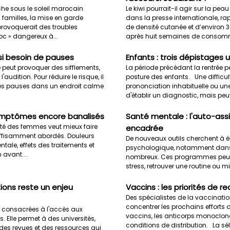
he sous le soleil marocain
Le kiwi pourrait-il agir sur la pea
familles, la mise en garde
dans la presse internationale, r
provoquerait des troubles
de densité cutanée et d’environ 30
oc » dangereux à...
après huit semaines de consomm
ssi besoin de pauses
Enfants : trois dépistages u
 peut provoquer des sifflements,
La période précédant la rentrée peu
dition. Pour réduire le risque, il
posture des enfants. Une difficult
e des pauses dans un endroit calme
prononciation inhabituelle ou un
d'établir un diagnostic, mais peuv
symptômes encore banalisés
Santé mentale : l'auto-ass
té des femmes veut mieux faire
encadrée
uffisamment abordés. Douleurs
De nouveaux outils cherchent à é
ale, effets des traitements et
psychologique, notamment dans l
 avant....
nombreux. Ces programmes peuve
stress, retrouver une routine ou mi
ions reste un enjeu
Vaccins : les priorités de 
Des spécialistes de la vaccinatio
concentrer les prochains efforts 
es consacrées à l'accès aux
vaccins, les anticorps monoclonau
 Elle permet à des universités,
conditions de distribution. La sél
des revues et des ressources qui