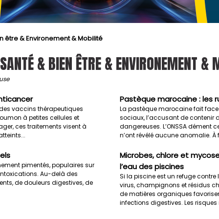
n être & Environement & Mobilité
SANTÉ & BIEN ÊTRE & ENVIRONEMENT & 
euse
nticancer
Pastèque marocaine : les r
 des vaccins thérapeutiques
La pastèque marocaine fait face
oumon à petites cellules et
sociaux, l’accusant de contenir 
ager, ces traitements visent à
dangereuses. L’ONSSA dément ces 
teints...
n’ont révélé aucune anomalie. À fi
els
Microbes, chlore et mycose
mement pimentés, populaires sur
l’eau des piscines
intoxications. Au-delà des
Si la piscine est un refuge contre 
ents, de douleurs digestives, de
virus, champignons et résidus c
de matières organiques favorisent 
infections digestives. Les risques r