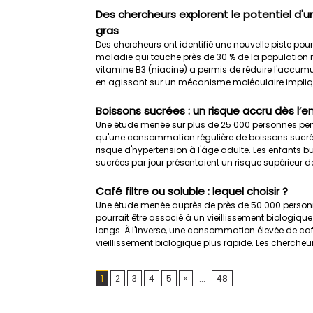
Des chercheurs explorent le potentiel d'u
gras
Des chercheurs ont identifié une nouvelle piste pour
maladie qui touche près de 30 % de la population m
vitamine B3 (niacine) a permis de réduire l'accumu
en agissant sur un mécanisme moléculaire impliqu
Boissons sucrées : un risque accru dès l’
Une étude menée sur plus de 25 000 personnes pe
qu'une consommation régulière de boissons sucré
risque d'hypertension à l'âge adulte. Les enfants
sucrées par jour présentaient un risque supérieur de 
Café filtre ou soluble : lequel choisir ?
Une étude menée auprès de près de 50.000 personne
pourrait être associé à un vieillissement biologique
longs. À l'inverse, une consommation élevée de café
vieillissement biologique plus rapide. Les chercheur
1
2
3
4
5
»
...
48