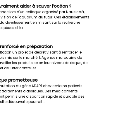
vraiment aider à sauver l’océan ?
ance lors d'un colloque organisé par Nausicaá,
r vision de l'aquarium du futur. Ces établissements
du divertissement en misant sur la recherche
spèces et la...
 renforcé en préparation
tion un projet de décret visant à renforcer le
is mis sur le marché. L’Agence marocaine du
ller les produits selon leur niveau de risque, de
 de lutter contre les...
tique prometteuse
 mutation du gène ADAR1 chez certains patients
aux traitements classiques. Des médicaments
ont permis une disparition rapide et durable des
ette découverte pourrait...