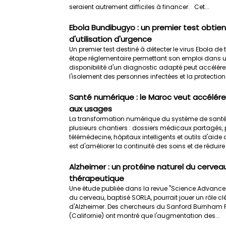
seraient autrement difficiles à financer. Cet...
Ebola Bundibugyo : un premier test obtie
d'utilisation d'urgence
Un premier test destiné à détecter le virus Ebola d
étape réglementaire permettant son emploi dans un
disponibilité d'un diagnostic adapté peut accélérer 
l'isolement des personnes infectées et la protection 
Santé numérique : le Maroc veut accélére
aux usages
La transformation numérique du système de sant
plusieurs chantiers : dossiers médicaux partagés,
télémédecine, hôpitaux intelligents et outils d'aide 
est d'améliorer la continuité des soins et de réduire 
Alzheimer : un protéine naturel du cervea
thérapeutique
Une étude publiée dans la revue "Science Advances"
du cerveau, baptisé SORLA, pourrait jouer un rôle cl
d'Alzheimer. Des chercheurs du Sanford Burnham Pr
(Californie) ont montré que l'augmentation des...