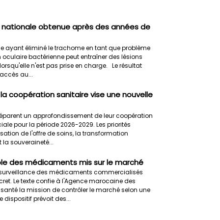
n nationale obtenue après des années de
 ayant éliminé le trachome en tant que problème
n oculaire bactérienne peut entraîner des lésions
lorsqu'elle n'est pas prise en charge. Le résultat
'accès au...
a coopération sanitaire vise une nouvelle
réparent un approfondissement de leur coopération
iale pour la période 2026-2029. Les priorités
tion de l'offre de soins, la transformation
 la souveraineté...
rôle des médicaments mis sur le marché
la surveillance des médicaments commercialisés
ret. Le texte confie à l'Agence marocaine des
santé la mission de contrôler le marché selon une
dispositif prévoit des...