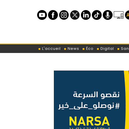
L'accueil
News
Éco
Digital
San