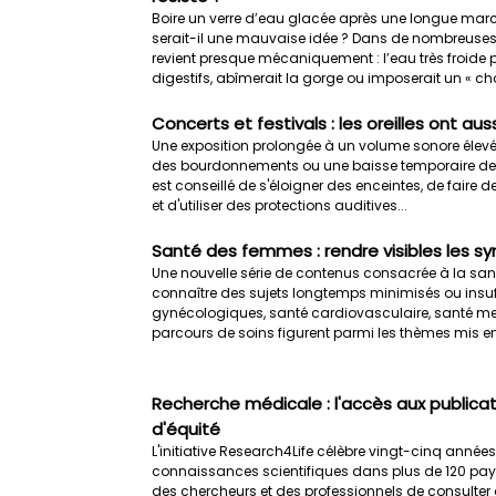
Boire un verre d’eau glacée après une longue marc
serait-il une mauvaise idée ? Dans de nombreuses 
revient presque mécaniquement : l’eau très froide 
digestifs, abîmerait la gorge ou imposerait un « ch
Concerts et festivals : les oreilles ont au
Une exposition prolongée à un volume sonore élevé
des bourdonnements ou une baisse temporaire de l'au
est conseillé de s'éloigner des enceintes, de fair
et d'utiliser des protections auditives...
Santé des femmes : rendre visibles les 
Une nouvelle série de contenus consacrée à la san
connaître des sujets longtemps minimisés ou ins
gynécologiques, santé cardiovasculaire, santé ment
parcours de soins figurent parmi les thèmes mis en
Recherche médicale : l'accès aux publicat
d'équité
L'initiative Research4Life célèbre vingt-cinq anné
connaissances scientifiques dans plus de 120 pays.
des chercheurs et des professionnels de consulter 