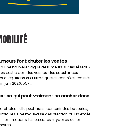
MOBILITÉ
umeurs font chuter les ventes
 à une nouvelle vague de rumeurs sur les réseaux
des pesticides, des vers ou des substances
allégations et affirme que les contrôles réalisés
n juin 2026, 557...
s : ce qui peut vraiment se cacher dans
la chaleur, elle peut aussi contenir des bactéries,
himiques. Une mauvaise désinfection ou un excès
les irritations, les otites, les mycoses ou les
estent...