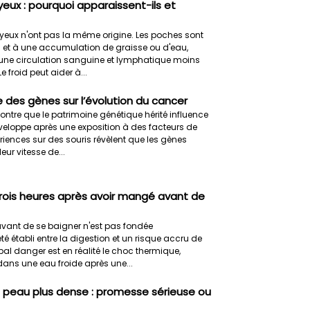
eux : pourquoi apparaissent-ils et
 yeux n'ont pas la même origine. Les poches sont
s et à une accumulation de graisse ou d'eau,
d'une circulation sanguine et lymphatique moins
e froid peut aider à...
e des gènes sur l’évolution du cancer
ntre que le patrimoine génétique hérité influence
eloppe après une exposition à des facteurs de
iences sur des souris révèlent que les gènes
eur vitesse de...
trois heures après avoir mangé avant de
 avant de se baigner n'est pas fondée
té établi entre la digestion et un risque accru de
al danger est en réalité le choc thermique,
dans une eau froide après une...
ne peau plus dense : promesse sérieuse ou