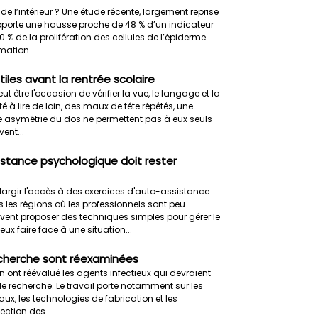
u de l’intérieur ? Une étude récente, largement reprise
apporte une hausse proche de 48 % d’un indicateur
 % de la prolifération des cellules de l’épiderme
ation...
tiles avant la rentrée scolaire
t être l'occasion de vérifier la vue, le langage et la
é à lire de loin, des maux de tête répétés, une
e asymétrie du dos ne permettent pas à eux seuls
ent...
istance psychologique doit rester
largir l'accès à des exercices d'auto-assistance
es régions où les professionnels sont peu
nt proposer des techniques simples pour gérer le
eux faire face à une situation...
recherche sont réexaminées
n ont réévalué les agents infectieux qui devraient
de recherche. Le travail porte notamment sur les
x, les technologies de fabrication et les
ection des...