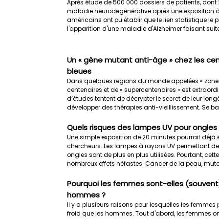
Après étude de 500 000 dossiers de patients, dont
maladie neurodégénérative après une exposition à 
américains ont pu établir que le lien statistique le
l'apparition d'une maladie d'Alzheimer faisant suite 
Un « gène mutant anti-âge » chez les cen
bleues
Dans quelques régions du monde appelées « zones
centenaires et de « supercentenaires » est extraor
d’études tentent de décrypter le secret de leur longé
développer des thérapies anti-vieillissement. Se bas
Quels risques des lampes UV pour ongles
Une simple exposition de 20 minutes pourrait déjà 
chercheurs. Les lampes à rayons UV permettant de s
ongles sont de plus en plus utilisées. Pourtant, cett
nombreux effets néfastes. Cancer de la peau, mutat
Pourquoi les femmes sont-elles (souvent) 
hommes ?
Il y a plusieurs raisons pour lesquelles les femmes 
froid que les hommes. Tout d'abord, les femmes on