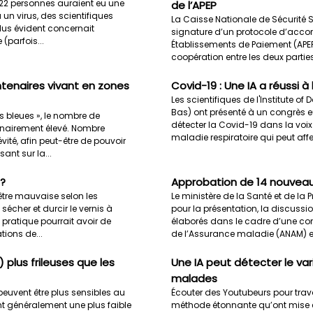
 22 personnes auraient eu une
de l’APEP
un virus, des scientifiques
La Caisse Nationale de Sécurité So
 plus évident concernait
signature d’un protocole d’accor
(parfois...
Établissements de Paiement (APEP)
coopération entre les deux parties
tenaires vivant en zones
Covid-19 : Une IA a réussi à
Les scientifiques de l'Institute of
Bas) ont présenté à un congrès eu
 bleues », le nombre de
détecter la Covid-19 dans la voix
dinairement élevé. Nombre
maladie respiratoire qui peut affec
vité, afin peut-être de pouvoir
ant sur la...
 ?
Approbation de 14 nouveau
être mauvaise selon les
Le ministère de la Santé et de la P
écher et durcir le vernis à
pour la présentation, la discussi
e pratique pourrait avoir de
élaborés dans le cadre d’une co
ions de...
de l’Assurance maladie (ANAM) et 
plus frileuses que les
Une IA peut détecter le var
malades
peuvent être plus sensibles au
Écouter des Youtubeurs pour trava
t généralement une plus faible
méthode étonnante qu’ont mise e