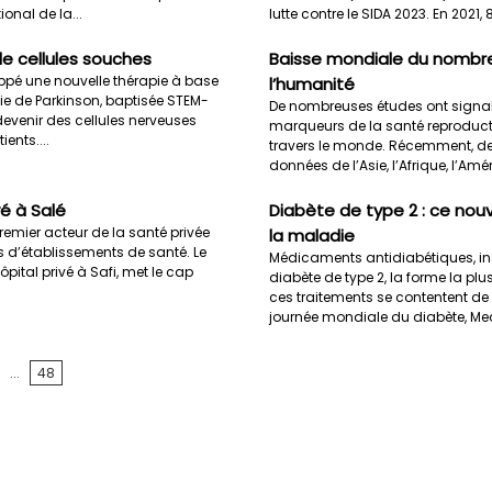
onal de la...
lutte contre le SIDA 2023. En 2021, 
de cellules souches
Baisse mondiale du nombr
ppé une nouvelle thérapie à base
l’humanité
ie de Parkinson, baptisée STEM-
De nombreuses études ont signalé
evenir des cellules nerveuses
marqueurs de la santé reproducti
ents....
travers le monde. Récemment, de
données de l’Asie, l’Afrique, l’Amé
vé à Salé
Diabète de type 2 : ce nou
remier acteur de la santé privée
la maladie
 d’établissements de santé. Le
Médicaments antidiabétiques, insu
ôpital privé à Safi, met le cap
diabète de type 2, la forme la pl
ces traitements se contentent de t
journée mondiale du diabète, Medi
...
48