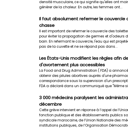
densité musculaire, ce qui signifie qu'elles ont mo
générer de la chaleur. En outre, les femmes ont...
Il faut absolument refermer le couvercle 
chasse
Il est important de refermer le couvercle des toilett
pour éviter la propagation de germes et d'odeurs 
bain. En refermant le couvercle, l'eau qui est projet
pas de la cuvette et ne se répand pas dans...
Les États-Unis modifient les règles afin d
d'avortement plus accessibles
La Food and Drug Administration ( FDA) a annonc
obtenir des pilules abortives auprès d'une pharmaci
correspondance sous la supervision d'un prescripteu
FDA a déclaré dans un communiqué que "Même si l'
3 000 médecins paralysent les administrat
décembre
Cette grève intervient en réponse à l’appel de l’Un
fonction publique et des établissements publics so
syndicale marocaine, de l’Union Nationale des mé
institutions publiques, de l’Organisation Démocrati