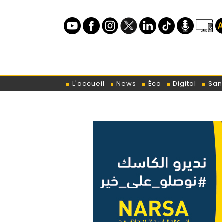
L'accueil
News
Éco
Digital
San