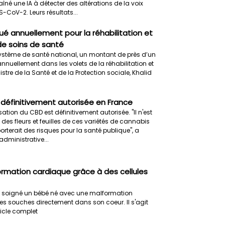
traîné une IA à détecter des altérations de la voix
CoV-2. Leurs résultats...
oué annuellement pour la réhabilitation et
de soins de santé
ystème de santé national, un montant de près d’un
annuellement dans les volets de la réhabilitation et
istre de la Santé et de la Protection sociale, Khalid
 définitivement autorisée en France
tion du CBD est définitivement autorisée. "Il n'est
es fleurs et feuilles de ces variétés de cannabis
terait des risques pour la santé publique", a
administrative...
rmation cardiaque grâce à des cellules
a soigné un bébé né avec une malformation
es souches directement dans son coeur. Il s'agit
rticle complet