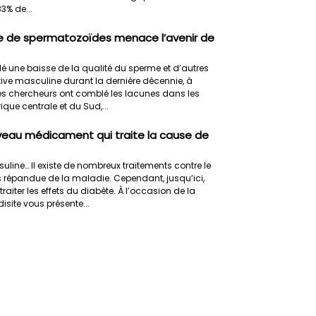
83% de...
e de spermatozoïdes menace l’avenir de
 une baisse de la qualité du sperme et d’autres
ve masculine durant la dernière décennie, à
s chercheurs ont comblé les lacunes dans les
rique centrale et du Sud,...
veau médicament qui traite la cause de
line… Il existe de nombreux traitements contre le
us répandue de la maladie. Cependant, jusqu’ici,
raiter les effets du diabète. À l’occasion de la
site vous présente...