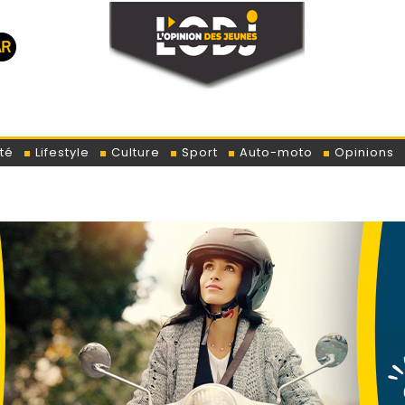
té
Lifestyle
Culture
Sport
Auto-moto
Opinions
Trump