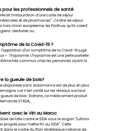
s pour les professionnels de santé
prévoit l’instauration d’une carte de séjour
 médicales et de pharmacies". Ce titre de séjour
 hors Union européenne, les Padhue, qu'ils soient
iens-dentistes ou...
mptôme de la Covid-19 ?
 l'apparition d'un symptôme de la Covid-19 jugé
 » : l'hyposmie. L'hyposmie est une perte partielle
ymptôme très commun chez les personnes ayant la
e la gueule de bois?
e disponible sans ordonnance est de plus en plus
lemagne, car il est vanté sur les réseaux sociaux
ueule de bois. Elotrans, ce médicament produit
llemande STADA,...
ivent avec le VIH au Maroc
ale de lutte contre le SIDA sous le slogan "Luttons
les progrès pour mettre fin au SIDA". Cette
rit dans le cadre du Plan stratégique national de