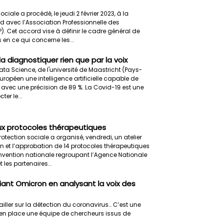
ciale a procédé, le jeudi 2 février 2023, à la
d avec l’Association Professionnelle des
. Cet accord vise à définir le cadre général de
 en ce qui concerne les...
 la diagnostiquer rien que par la voix
 Data Science, de l'université de Maastricht (Pays-
ropéen une intelligence artificielle capable de
 avec une précision de 89 %. La Covid-19 est une
ter le...
x protocoles thérapeutiques
rotection sociale a organisé, vendredi, un atelier
on et l’approbation de 14 protocoles thérapeutiques
nvention nationale regroupant l’Agence Nationale
les partenaires...
iant Omicron en analysant la voix des
iller sur la détection du coronavirus… C’est une
n place une équipe de chercheurs issus de