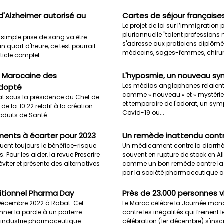
d'Alzheimer autorisé au
Cartes de séjour française
Le projet de loi sur l’immigration 
pluriannuelle "talent professions
 simple prise de sang va être
s'adresse aux praticiens diplômés
n quart d'heure, ce test pourrait
médecins, sages-femmes, chirurg
rticle complet
ce Marocaine des
L'hyposmie, un nouveau sy
Les médias anglophones relaient
adopté
comme « nouveau » et « mystérieux
at sous la présidence du Chef de
et temporaire de l'odorat, un s
 loi 10.22 relatif à la création
Covid-19 ou...
s Produits de Santé.
aments à écarter pour 2023
Un remède inattendu contr
ent toujours le bénéfice-risque
Un médicament contre la diarrhé
. Pour les aider, la revue Prescrire
souvent en rupture de stock en Al
iter et présente des alternatives
comme un bon remède contre la g
par la société pharmaceutique a
aditionnel Pharma Day
Près de 23.000 personnes v
 Décembre 2022 à Rabat. Cet
Le Maroc célèbre la Journée mondi
nner la parole à un parterre
contre les inégalités qui freinent 
l’industrie pharmaceutique
célébration (1er décembre) s'insc