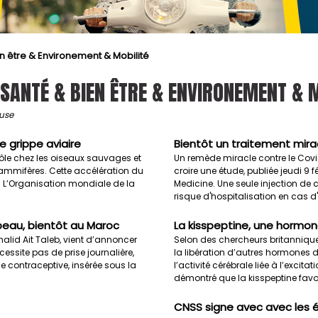
n être & Environement & Mobilité
SANTÉ & BIEN ÊTRE & ENVIRONEMENT & 
euse
e grippe aviaire
Bientôt un traitement mirac
rôle chez les oiseaux sauvages et
Un remède miracle contre le Covid
mmifères. Cette accélération du
croire une étude, publiée jeudi 9
. L’Organisation mondiale de la
Medicine. Une seule injection de c
risque d'hospitalisation en cas d'i
peau, bientôt au Maroc
La kisspeptine, une hormone 
Khalid Ait Taleb, vient d’annoncer
Selon des chercheurs britannique
ssite pas de prise journalière,
la libération d’autres hormones 
ce contraceptive, insérée sous la
l’activité cérébrale liée à l’excitat
démontré que la kisspeptine favori
CNSS signe avec avec les