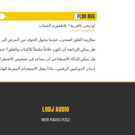
FLUX RSS
لوديجي بالعربية : بلاطفورم الشباب
بلاطفورم الشباب
متلازمة القلق الصحي.. عندما يتحول الخوف من المرض إلى
هل يمكن للرياضة أن تكون علاجاً مكملاً للاكتئاب والقلق؟ عند
هل يمكن للذكاء الاصطناعي أن يساعد في تشخيص الاضطرابات
إدمان الدوبامين الرقمي.. ماذا يفعل الاستخدام المفرط للهات
LODJ AUDIO
WEB RADIO R212