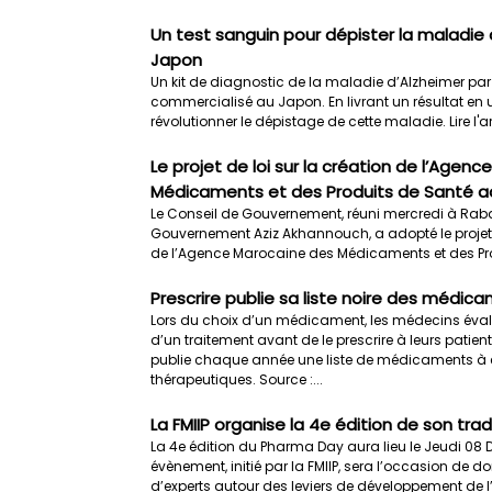
Un test sanguin pour dépister la maladie 
Japon
Un kit de diagnostic de la maladie d’Alzheimer par
commercialisé au Japon. En livrant un résultat en u
révolutionner le dépistage de cette maladie. Lire l'a
Le projet de loi sur la création de l’Agen
Médicaments et des Produits de Santé 
Le Conseil de Gouvernement, réuni mercredi à Rab
Gouvernement Aziz Akhannouch, a adopté le projet de
de l’Agence Marocaine des Médicaments et de
Prescrire publie sa liste noire des médic
Lors du choix d’un médicament, les médecins évalu
d’un traitement avant de le prescrire à leurs patients
publie chaque année une liste de médicaments à év
thérapeutiques. Source :...
La FMIIP organise la 4e édition de son tr
La 4e édition du Pharma Day aura lieu le Jeudi 08
évènement, initié par la FMIIP, sera l’occasion de do
d’experts autour des leviers de développement de 