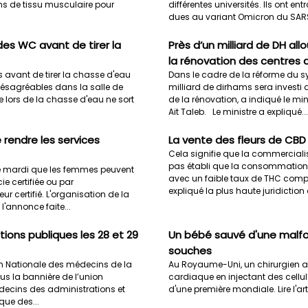
ins de tissu musculaire pour
différentes universités. Ils ont en
dues au variant Omicron du SARS-
des WC avant de tirer la
Près d’un milliard de DH all
la rénovation des centres 
es avant de tirer la chasse d'eau
Dans le cadre de la réforme du s
désagréables dans la salle de
milliard de dirhams sera investi 
ée lors de la chasse d'eau ne sort
de la rénovation, a indiqué le min
Ait Taleb. Le ministre a expliqué...
e rendre les services
La vente des fleurs de CBD
Cela signifie que la commercialisa
pas établi que la consommation d
é mardi que les femmes peuvent
avec un faible taux de THC compor
e certifiée ou par
expliqué la plus haute juridiction 
r certifié. L'organisation de la
annonce faite...
ions publiques les 28 et 29
Un bébé sauvé d'une malfo
souches
ion Nationale des médecins de la
Au Royaume-Uni, un chirurgien 
us la bannière de l’union
cardiaque en injectant des cellul
decins des administrations et
d'une première mondiale. Lire l'a
que des...