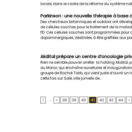
locale, dans le cadre de la réforme du système nati
Parkinson : une nouvelle thérapie à base 
Des chercheurs britanniques et suédois ont dévelo
de cellules souches pour le traitement de la malad
PD. Ces cellules souches sont programmées pour d
dopaminergiques, destinées à être greffées aux pati
Akdital prépare un centre d’oncologie pri
Rien ne semble pouvoir arrêter la holding Akdital, p
au Maroc qui enchaîne ouvertures et inaugurations
groupe de Rochdi Talib, qui vient juste d’ouvrir un h
cette fois sur Salé, ville jumelle de...
1
...
«
38
39
40
41
42
43
44
»