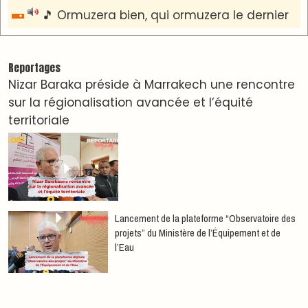
AGENDA CULTUREL
Nacim Haddad en Concert à Tétouan – Ayta
World Tour 2026
Nacim Haddad débarque à Tanger : Le Souffle
du Nord s'éveille !
Nacim Haddad Ayta World Tour à Rabat ( 4ème
date )
Hatim Ammor En Concert Exclusif à Tanger : Un
show Live Exceptionnel Cet été !
YASSAR présente son nouveau spectacle
"LAMHAYAB" à Rabat