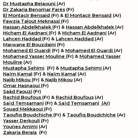
Dr Mustapha Belaouni
(Ar)
Dr Zakaria Benomar Farès
(Fr)
El Montacir Bensaid
(Fr) &
El Montacir Bensaid
(Ar)
Fawzia Talout Meknassi
(Fr)
Hassan Abdelkhalek
(Fr) &
Hassan Abdelkhalek
(Ar)
Hicham El Aadnani
(Fr) &
Hicham El Aadnani
(Ar)
Lahcen Haddad
(Fr) &
Lahcen Haddad
(Ar)
Marwane El Bouzdaini
(Fr)
Mohamed El Ouardi
(Fr) &
Mohamed El Ouardi
(Ar)
Mohamed Yasser Mouline
(Fr) &
Mohamed Yasser
Mouline
(Ar)
Mustapha Sehimi
(Fr) &
Mustapha Sehimi
(Ar)
Naïm Kamal
(Fr) &
Naïm Kamal
(Ar)
Najib Mikou
(Fr) &
Najib Mikou
(Ar)
Omar Hasnaoui
(Fr)
Saâd Faouzi
(Fr)
Rachid Boufous
(Fr) &
Rachid Boufous
(Ar)
Saïd Temsamani
(Fr) &
Saïd Temsamani
(Ar)
Souad Mekkaoui
(Fr)
Taoufiq Boudchiche
(Fr) &
Taoufiq Boudchiche
(Ar)
Yasser Derkouli
(Fr)
Younes Amimi
(Ar)
Zakaria Berala
(Fr)