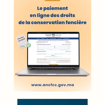
A propos de L'ODJ
VOS CONTRIBUTIONS
Proposer votre article
LODJ VIDÉO
L'ODJ LIVE TV
LODJ AUDIO
WEB RADIO R212
Copyright © 2022 Groupe de presse Arrissala
Ce site utilise Google Analytics. En continuant à naviguer, vous nous
autorisez à déposer un cookie à des fins de mesure d'audience
|
Plan du site
Syndication