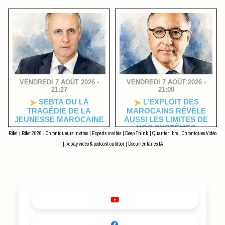
VENDREDI 7 AOÛT 2026 -
VENDREDI 7 AOÛT 2026 -
21:27
21:00
SEBTA OU LA
L’EXPLOIT DES
TRAGÉDIE DE LA
MAROCAINS RÉVÈLE
JEUNESSE MAROCAINE
AUSSI LES LIMITES DE
NOS SYSTÈMES
Billet
|
Billet 2026
|
Chroniqueurs invités
|
Experts invités
|
Deep Think
|
Quartier libre
|
Chroniques Vidéo
|
Replay vidéo & podcast outdoor
|
Documentaires IA