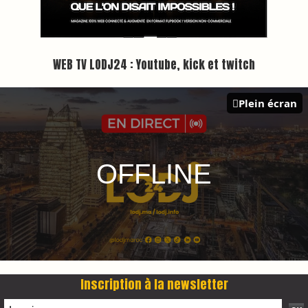
Plus d'informations sur cette page :
https://www.lodj.ma/CGU_a46.html
PRESS +
LES PLUS RÉCENTS
CLASSEURS
7 days santé & conso du 31-07-2026
I-MAG-Spécial Fête du Trône 2026
7 days Culture du 29-07-2026
7 days tech du 28-07-2026
7 days Auto-Moto du 27-07-2026