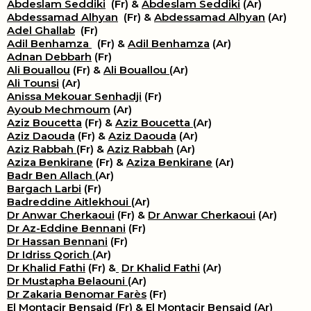
Abdeslam Seddiki
(Fr) &
Abdeslam Seddiki
(Ar)
Abdessamad Alhyan
(Fr) &
Abdessamad Alhyan
(Ar)
Adel Ghallab
(Fr)
Adil Benhamza
(Fr) &
Adil Benhamza
(Ar)
Adnan Debbarh
(Fr)
Ali Bouallou
(Fr) &
Ali Bouallou
(Ar)
Ali Tounsi
(Ar)
Anissa Mekouar Senhadji
(Fr)
Ayoub Mechmoum
(Ar)
Aziz Boucetta
(Fr) &
Aziz Boucetta
(Ar)
Aziz Daouda
(Fr) &
Aziz Daouda
(Ar)
Aziz Rabbah
(Fr) &
Aziz Rabbah
(Ar)
Aziza Benkirane
(Fr) &
Aziza Benkirane
(Ar)
Badr Ben Allach
(Ar)
Bargach Larbi
(Fr)
Badreddine Aitlekhoui
(Ar)
Dr Anwar Cherkaoui
(Fr) &
Dr Anwar Cherkaoui
(Ar)
Dr Az-Eddine Bennani
(Fr)
Dr Hassan Bennani
(Fr)
Dr Idriss Qorich
(Ar)
Dr Khalid Fathi
(Fr) &
​
Dr Khalid Fathi
(Ar)
Dr Mustapha Belaouni
(Ar)
Dr Zakaria Benomar Farès
(Fr)
El Montacir Bensaid
(Fr) &
El Montacir Bensaid
(Ar)