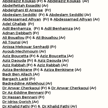
Abdelaziz Koukas
(Fr) &
Abdelaziz Koukas
(Ar)
Abdelfettah Essadiki
(Ar)
Abdelghani El Arrasse
(Fr)
Abdeslam Seddiki
(Fr) &
Abdeslam Seddiki
(Ar)
Abdessamad Alhyan
(Fr) &
Abdessamad Alhyan
(Ar)
Adel Ghallab
(Fr)
Adil Benhamza
(Fr) &
Adil Benhamza
(Ar)
Adnan Debbarh
(Fr)
Ali Bouallou
(Fr) &
Ali Bouallou
(Ar)
Ali Tounsi
(Ar)
Anissa Mekouar Senhadji
(Fr)
Ayoub Mechmoum
(Ar)
Aziz Boucetta
(Fr) &
Aziz Boucetta
(Ar)
Aziz Daouda
(Fr) &
Aziz Daouda
(Ar)
Aziz Rabbah
(Fr) &
Aziz Rabbah
(Ar)
Aziza Benkirane
(Fr) &
Aziza Benkirane
(Ar)
Badr Ben Allach
(Ar)
Bargach Larbi
(Fr)
Badreddine Aitlekhoui
(Ar)
Dr Anwar Cherkaoui
(Fr) &
Dr Anwar Cherkaoui
(Ar)
Dr Az-Eddine Bennani
(Fr)
Dr Hassan Bennani
(Fr)
Dr Idriss Qorich
(Ar)
Dr Khalid Fathi
(Fr) &
​
Dr Khalid Fathi
(Ar)