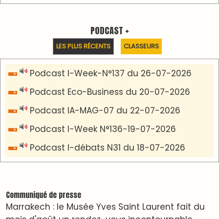
mois d'août un rendez-vous incontournable
pour les cinéphiles et les familles
VIDÉOS & CLIP +
LES PLUS RÉCENTS
CLASSEURS
دِيمَا المَغرِب Clip
Clip : 🎵Allez, allez ! Ramenez-nous cette
coupe à la maison !
🎵Bulldozer Blues
Clip : 🎵 LE BLUES DE L'IA