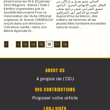
pharmacie les 19 & 20 janvier
الجنائي خصو تعديل و بارآاكى من
2022 Régions : Rabat / Salé /
النفاق. تقنين الإجهاض السري.. الدكتور
Kénitra organisées par la
شفيق الشرايبي ضيف برنامج ملتقى
Société Marocaine Pour La
الصحة مع الدكتور أنور الشرقاوي
Valorisation de l'Acte Officinal
Aujourd’hui au Maroc, des
organise, Dr Anwar CHERKAOUI
milliers de femmes et de
reçoit dans son émission «
jeunes filles tombent enceintes
Carrefour santé » dans son
sans le vouloir....
8ème épisode Dr...
1
...
«
13
14
15
16
17
18
ABOUT US
A propos de L'ODJ
VOS CONTRIBUTIONS
Proposer votre article
LODJ VIDÉO