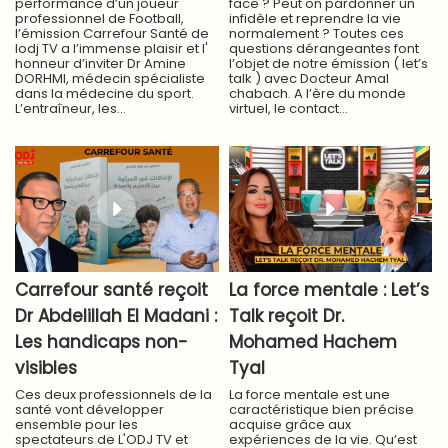
performance d’un joueur
face ? Peut on pardonner un
professionnel de Football,
infidèle et reprendre la vie
l’émission Carrefour Santé de
normalement ? Toutes ces
lodj TV a l’immense plaisir et l'
questions dérangeantes font
honneur d’inviter Dr Amine
l’objet de notre émission ( let’s
DORHMI, médecin spécialiste
talk ) avec Docteur Amal
dans la médecine du sport.
chabach. A l’ère du monde
L’entraîneur, les...
virtuel, le contact...
Carrefour santé reçoit
La force mentale : Let’s
Dr Abdelillah El Madani :
Talk reçoit Dr.
Les handicaps non-
Mohamed Hachem
visibles
Tyal
Ces deux professionnels de la
La force mentale est une
santé vont développer
caractéristique bien précise
ensemble pour les
acquise grâce aux
spectateurs de L'ODJ TV et
expériences de la vie. Qu’est