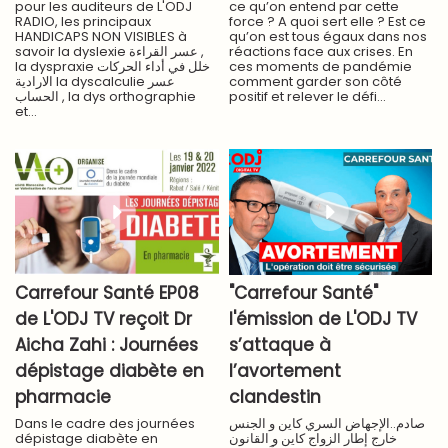
pour les auditeurs de L'ODJ
ce qu’on entend par cette
RADIO, les principaux
force ? A quoi sert elle ? Est ce
HANDICAPS NON VISIBLES à
qu’on est tous égaux dans nos
savoir la dyslexie عسر القراءة ,
réactions face aux crises. En
la dyspraxie خلل في أداء الحركات
ces moments de pandémie
الارادية la dyscalculie عسر
comment garder son côté
الحساب , la dys orthographie
positif et relever le défi...
et...
Carrefour Santé EP08
"Carrefour Santé"
de L'ODJ TV reçoit Dr
l'émission de L'ODJ TV
Aicha Zahi : Journées
s’attaque à
dépistage diabète en
l’avortement
pharmacie
clandestin
Dans le cadre des journées
صادم..الإجهاض السري كاين و الجنس
dépistage diabète en
خارج إطار الزواج كاين و القانون