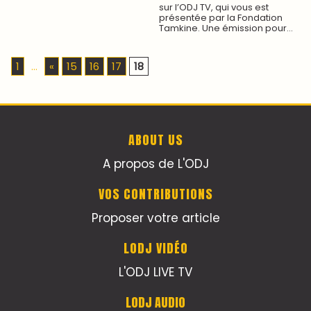
sur l’ODJ TV, qui vous est
présentée par la Fondation
Tamkine. Une émission pour...
1
...
«
15
16
17
18
ABOUT US
A propos de L'ODJ
VOS CONTRIBUTIONS
Proposer votre article
LODJ VIDÉO
L'ODJ LIVE TV
LODJ AUDIO