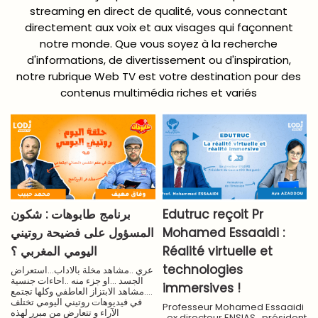
streaming en direct de qualité, vous connectant
directement aux voix et aux visages qui façonnent
notre monde. Que vous soyez à la recherche
d'informations, de divertissement ou d'inspiration,
notre rubrique Web TV est votre destination pour des
contenus multimédia riches et variés
برنامج طابوهات : شكون
Edutruc reçoit Pr
المسؤول على فضيحة روتيني
Mohamed Essaaidi :
اليومي المغربي ؟
Réalité virtuelle et
technologies
عري ..مشاهد مخلة بالاداب...استعراض
الجسد ...او جزء منه ..احاءات جنسية
immersives !
....مشاهد الابتزاز العاطفي وكلها تجتمع
في فيديوهات روتيني اليومي تختلف
Professeur Mohamed Essaaidi
الآراء و تتعارض من مبرر لهذه
, ex directeur ENSIAS , président