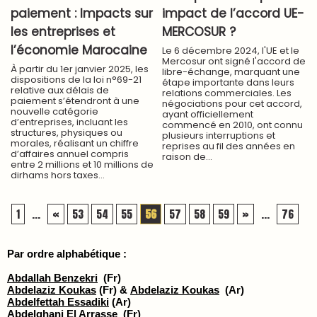
paiement : Impacts sur
impact de l’accord UE-
les entreprises et
MERCOSUR ?
l’économie Marocaine
Le 6 décembre 2024, l'UE et le
Mercosur ont signé l'accord de
À partir du 1er janvier 2025, les
libre-échange, marquant une
dispositions de la loi n°69-21
étape importante dans leurs
relative aux délais de
relations commerciales. Les
paiement s’étendront à une
négociations pour cet accord,
nouvelle catégorie
ayant officiellement
d’entreprises, incluant les
commencé en 2010, ont connu
structures, physiques ou
plusieurs interruptions et
morales, réalisant un chiffre
reprises au fil des années en
d’affaires annuel compris
raison de...
entre 2 millions et 10 millions de
dirhams hors taxes...
1
...
«
53
54
55
56
57
58
59
»
...
76
Par ordre alphabétique :
Abdallah Benzekri
(Fr)
Abdelaziz Koukas
(Fr) &
Abdelaziz Koukas
(Ar)
Abdelfettah Essadiki
(Ar)
Abdelghani El Arrasse
(Fr)