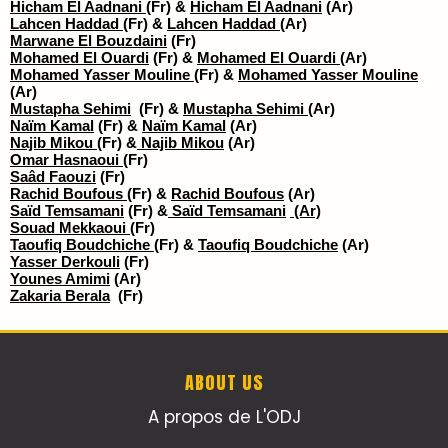
Hicham El Aadnani
(Fr) &
Hicham El Aadnani
(Ar)
Lahcen Haddad
(Fr) &
Lahcen Haddad
(Ar)
Marwane El Bouzdaini
(Fr)
Mohamed El Ouardi
(Fr) &
Mohamed El Ouardi
(Ar)
Mohamed Yasser Mouline
(Fr) &
Mohamed Yasser Mouline
(Ar)
Mustapha Sehimi
(Fr) &
Mustapha Sehimi
(Ar)
Naïm Kamal
(Fr) &
Naïm Kamal
(Ar)
Najib Mikou
(Fr) &
Najib Mikou
(Ar)
Omar Hasnaoui
(Fr)
Saâd Faouzi
(Fr)
Rachid Boufous
(Fr) &
Rachid Boufous
(Ar)
Saïd Temsamani
(Fr) &
Saïd Temsamani
(Ar)
Souad Mekkaoui
(Fr)
Taoufiq Boudchiche
(Fr) &
Taoufiq Boudchiche
(Ar)
Yasser Derkouli
(Fr)
Younes Amimi
(Ar)
Zakaria Berala
(Fr)
ABOUT US
A propos de L'ODJ