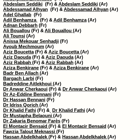
Abdeslam Seddiki
(Fr) &
Abdeslam Seddiki
(Ar)
Abdessamad Alhyan
(Fr) &
Abdessamad Alhyan
(Ar)
Adel Ghallab
(Fr)
Adil Benhamza
(Fr) &
Adil Benhamza
(Ar)
Adnan Debbarh
(Fr)
Ali Bouallou
(Fr) &
Ali Bouallou
(Ar)
Ali Tounsi
(Ar)
Anissa Mekouar Senhadji
(Fr)
Ayoub Mechmoum
(Ar)
Aziz Boucetta
(Fr) &
Aziz Boucetta
(Ar)
Aziz Daouda
(Fr) &
Aziz Daouda
(Ar)
Aziz Rabbah
(Fr) &
Aziz Rabbah
(Ar)
Aziza Benkirane
(Fr) &
Aziza Benkirane
(Ar)
Badr Ben Allach
(Ar)
Bargach Larbi
(Fr)
Badreddine Aitlekhoui
(Ar)
Dr Anwar Cherkaoui
(Fr) &
Dr Anwar Cherkaoui
(Ar)
Dr Az-Eddine Bennani
(Fr)
Dr Hassan Bennani
(Fr)
Dr Idriss Qorich
(Ar)
Dr Khalid Fathi
(Fr) &
​
Dr Khalid Fathi
(Ar)
Dr Mustapha Belaouni
(Ar)
Dr Zakaria Benomar Farès
(Fr)
El Montacir Bensaid
(Fr) &
El Montacir Bensaid
(Ar)
Fawzia Talout Meknassi
(Fr)
Hassan Abdelkhalek
(Fr) &
Hassan Abdelkhalek
(Ar)