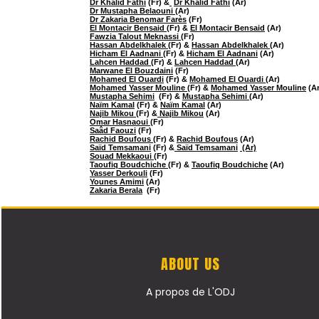
Dr Khalid Fathi
(Fr) &
​
Dr Khalid Fathi
(Ar)
Dr Mustapha Belaouni
(Ar)
Dr Zakaria Benomar Farès
(Fr)
El Montacir Bensaid
(Fr) &
El Montacir Bensaid
(Ar)
Fawzia Talout Meknassi
(Fr)
Hassan Abdelkhalek
(Fr) &
Hassan Abdelkhalek
(Ar)
Hicham El Aadnani
(Fr) &
Hicham El Aadnani
(Ar)
Lahcen Haddad
(Fr) &
Lahcen Haddad
(Ar)
Marwane El Bouzdaini
(Fr)
Mohamed El Ouardi
(Fr) &
Mohamed El Ouardi
(Ar)
Mohamed Yasser Mouline
(Fr) &
Mohamed Yasser Mouline
(Ar
Mustapha Sehimi
(Fr) &
Mustapha Sehimi
(Ar)
Naïm Kamal
(Fr) &
Naïm Kamal
(Ar)
Najib Mikou
(Fr) &
Najib Mikou
(Ar)
Omar Hasnaoui
(Fr)
Saâd Faouzi
(Fr)
Rachid Boufous
(Fr) &
Rachid Boufous
(Ar)
Saïd Temsamani
(Fr) &
Saïd Temsamani
(Ar)
Souad Mekkaoui
(Fr)
Taoufiq Boudchiche
(Fr) &
Taoufiq Boudchiche
(Ar)
Yasser Derkouli
(Fr)
Younes Amimi
(Ar)
Zakaria Berala
(Fr)
ABOUT US
A propos de L'ODJ