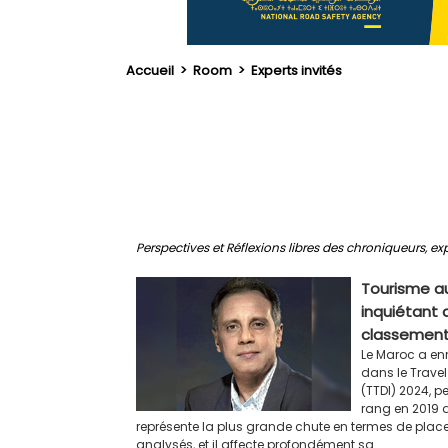
Accueil
>
Room
>
Experts invités
Perspectives et Réflexions libres des chroniqueurs, exp
Tourisme a
inquiétant 
classement
Le Maroc a enr
dans le Trave
(TTDI) 2024, p
rang en 2019 
représente la plus grande chute en termes de plac
analysés, et il affecte profondément sa...