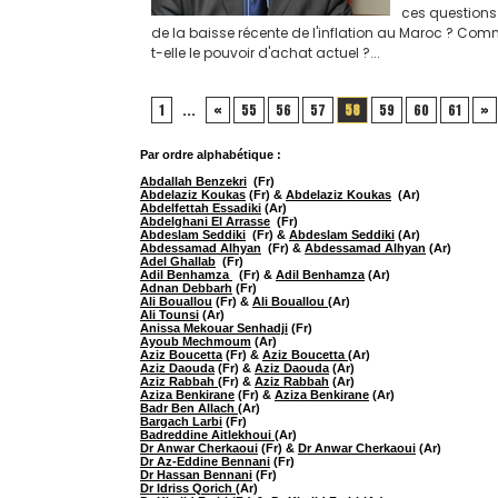
ces questions :
de la baisse récente de l'inflation au Maroc ? Comm
t-elle le pouvoir d'achat actuel ?...
1
...
«
55
56
57
58
59
60
61
»
Par ordre alphabétique :
Abdallah Benzekri
(Fr)
Abdelaziz Koukas
(Fr) &
Abdelaziz Koukas
(Ar)
Abdelfettah Essadiki
(Ar)
Abdelghani El Arrasse
(Fr)
Abdeslam Seddiki
(Fr) &
Abdeslam Seddiki
(Ar)
Abdessamad Alhyan
(Fr) &
Abdessamad Alhyan
(Ar)
Adel Ghallab
(Fr)
Adil Benhamza
(Fr) &
Adil Benhamza
(Ar)
Adnan Debbarh
(Fr)
Ali Bouallou
(Fr) &
Ali Bouallou
(Ar)
Ali Tounsi
(Ar)
Anissa Mekouar Senhadji
(Fr)
Ayoub Mechmoum
(Ar)
Aziz Boucetta
(Fr) &
Aziz Boucetta
(Ar)
Aziz Daouda
(Fr) &
Aziz Daouda
(Ar)
Aziz Rabbah
(Fr) &
Aziz Rabbah
(Ar)
Aziza Benkirane
(Fr) &
Aziza Benkirane
(Ar)
Badr Ben Allach
(Ar)
Bargach Larbi
(Fr)
Badreddine Aitlekhoui
(Ar)
Dr Anwar Cherkaoui
(Fr) &
Dr Anwar Cherkaoui
(Ar)
Dr Az-Eddine Bennani
(Fr)
Dr Hassan Bennani
(Fr)
Dr Idriss Qorich
(Ar)