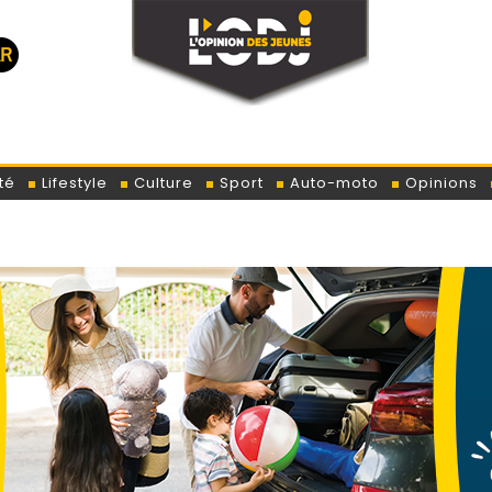
té
Lifestyle
Culture
Sport
Auto-moto
Opinions
Trump 