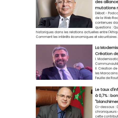
des allianc
mutations 
Débat - Podca
de la Web Rad
contenues dans
questions : Que
historiques dans les relations actuelles entre l'Afriq
Comment les intérêts économiques et sécuritaires..
La Modernis
Création d
I. Modernisati
Communauté M
II. Création 
les Marocains r
Feuille de Rout
​Le taux d'i
à 0,7% : bo
"blanchimen
Ci-dessous : 
chroniqueurs 
cette contribu