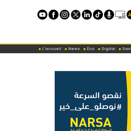
L'accueil
News
Éco
Digital
San