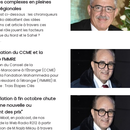
es complexes en pleines
régionales
st ci-dessous : les chroniqueurs
io débattent des idées
 cet article à travers ces
l rôle jouent les facteurs
ue du Nord et le Sahel ?
.
ation du CCME et la
e FMMRE
on du Conseil de la
arocaine à l’Étranger (CCME)
de la Fondation Mohammedia pour
ésidant à l'étranger ( FMMRE) III.
e : Trois Étapes Clés
nflation à fin octobre chute
nne nouvelle ou
t des prix"
Débat, en podcast, de nos
de la Web Radio R212 à partir
tion de M.Najib Mikou à travers