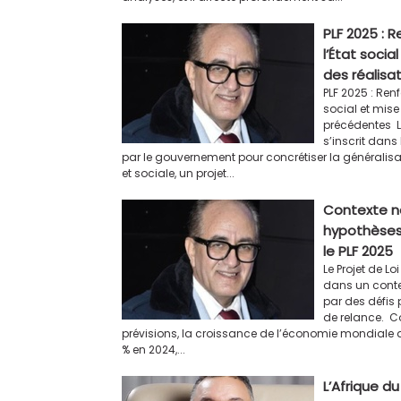
​PLF 2025 :
l’État soci
des réalisa
PLF 2025 : Ren
social et mise
précédentes Le
s’inscrit dans
par le gouvernement pour concrétiser la généralis
et sociale, un projet...
Contexte na
hypothèse
le PLF 2025
Le Projet de Lo
dans un conte
par des défis 
de relance. Co
prévisions, la croissance de l’économie mondiale at
% en 2024,...
L’Afrique du