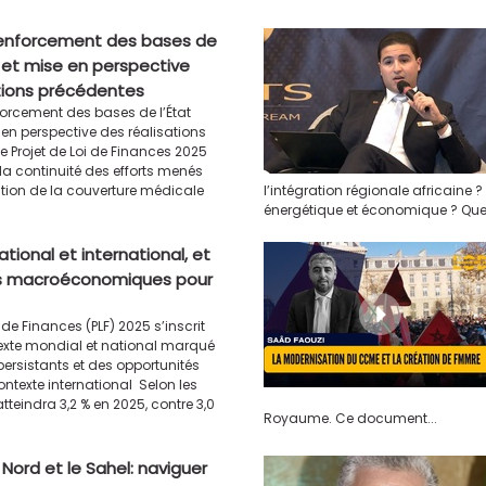
 Renforcement des bases de
al et mise en perspective
tions précédentes
forcement des bases de l’État
 en perspective des réalisations
 Projet de Loi de Finances 2025
 la continuité des efforts menés
ation de la couverture médicale
l’intégration régionale africaine 
énergétique et économique ? Quels
tional et international, et
s macroéconomiques pour
i de Finances (PLF) 2025 s’inscrit
xte mondial et national marqué
persistants et des opportunités
ntexte international Selon les
teindra 3,2 % en 2025, contre 3,0
Royaume. Ce document...
 Nord et le Sahel: naviguer