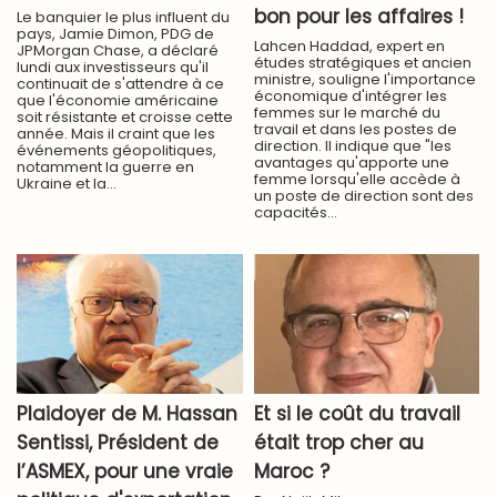
bon pour les affaires !
Le banquier le plus influent du
pays, Jamie Dimon, PDG de
Lahcen Haddad, expert en
JPMorgan Chase, a déclaré
études stratégiques et ancien
lundi aux investisseurs qu'il
ministre, souligne l'importance
continuait de s'attendre à ce
économique d'intégrer les
que l'économie américaine
femmes sur le marché du
soit résistante et croisse cette
travail et dans les postes de
année. Mais il craint que les
direction. Il indique que "les
événements géopolitiques,
avantages qu'apporte une
notamment la guerre en
femme lorsqu'elle accède à
Ukraine et la...
un poste de direction sont des
capacités...
Plaidoyer de M. Hassan
​Et si le coût du travail
Sentissi, Président de
était trop cher au
l’ASMEX, pour une vraie
Maroc ?