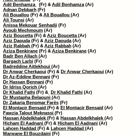
Adil Benhamza
(Fr) &
Adil Benhamza
(Ar)
Adnan Debbarh
(Fr)
Ali Bouallou
(Fr) &
Ali Bouallou
(Ar)
Ali Tounsi
(Ar)
Anissa Mekouar Senhadji
(Fr)
Ayoub Mechmoum
(Ar)
Aziz Boucetta
(Fr) &
Aziz Boucetta
(Ar)
Aziz Daouda
(Fr) &
Aziz Daouda
(Ar)
Aziz Rabbah
(Fr) &
Aziz Rabbah
(Ar)
Aziza Benkirane
(Fr) &
Aziza Benkirane
(Ar)
Badr Ben Allach
(Ar)
Bargach Larbi
(Fr)
Badreddine Aitlekhoui
(Ar)
Dr Anwar Cherkaoui
(Fr) &
Dr Anwar Cherkaoui
(Ar)
Dr Az-Eddine Bennani
(Fr)
Dr Hassan Bennani
(Fr)
Dr Idriss Qorich
(Ar)
Dr Khalid Fathi
(Fr) &
​
Dr Khalid Fathi
(Ar)
Dr Mustapha Belaouni
(Ar)
Dr Zakaria Benomar Farès
(Fr)
El Montacir Bensaid
(Fr) &
El Montacir Bensaid
(Ar)
Fawzia Talout Meknassi
(Fr)
Hassan Abdelkhalek
(Fr) &
Hassan Abdelkhalek
(Ar)
Hicham El Aadnani
(Fr) &
Hicham El Aadnani
(Ar)
Lahcen Haddad
(Fr) &
Lahcen Haddad
(Ar)
Marwane El Bouzdaini
(Fr)