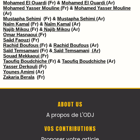
Mohamed El Ouardi
(Fr) &
Mohamed El Ouardi
(Ar)
Mohamed Yasser Mouline
(Fr) &
Mohamed Yasser Mouline
(Ar)
Mustapha Sehimi
(Fr) &
Mustapha Sehimi
(Ar)
Naïm Kamal
(Fr) &
Naïm Kamal
(Ar)
Najib Mikou
(Fr) &
Najib Mikou
(Ar)
Omar Hasnaoui
(Fr)
Saâd Faouzi
(Fr)
Rachid Boufous
(Fr) &
Rachid Boufous
(Ar)
Saïd Temsamani
(Fr) &
Saïd Temsamani
(Ar)
Souad Mekkaoui
(Fr)
Taoufiq Boudchiche
(Fr) &
Taoufiq Boudchiche
(Ar)
Yasser Derkouli
(Fr)
Younes Amimi
(Ar)
Zakaria Berala
(Fr)
ABOUT US
A propos de L'ODJ
VOS CONTRIBUTIONS
Proposer votre article