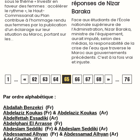
sous le thème « Investir en
réponses de Nizar
faveur des femmes : accélérer
le rythme », le Haut-
Baraka
Commissariat au Plan
Face aux étudiants de l’École
contribue à l’hommage rendu
nationale supérieure de
aux femmes par la publication
l’Administration, Nizar Baraka,
d’un éclairage sur leur
ministre de l’équipement,
situation au Maroc, portant sur
aurait imputé, selon des
les...
médias, la responsabilité de la
crise de l'eau que traverse le
Maroc aux gouvernements
précédents. C’est à la fois vrai
et injuste.
1
...
«
62
63
64
65
66
67
68
»
...
76
Par ordre alphabétique :
Abdallah Benzekri
(Fr)
Abdelaziz Koukas
(Fr) &
Abdelaziz Koukas
(Ar)
Abdelfettah Essadiki
(Ar)
Abdelghani El Arrasse
(Fr)
Abdeslam Seddiki
(Fr) &
Abdeslam Seddiki
(Ar)
Abdessamad Alhyan
(Fr) &
Abdessamad Alhyan
(Ar)
Adel Ghallab
(Fr)