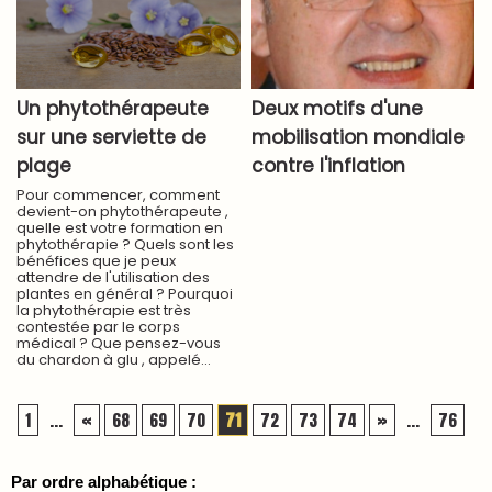
Un phytothérapeute
Deux motifs d'une
sur une serviette de
mobilisation mondiale
plage
contre l'inflation
Pour commencer, comment
devient-on phytothérapeute ,
quelle est votre formation en
phytothérapie ? Quels sont les
bénéfices que je peux
attendre de l'utilisation des
plantes en général ? Pourquoi
la phytothérapie est très
contestée par le corps
médical ? Que pensez-vous
du chardon à glu , appelé...
1
...
«
68
69
70
71
72
73
74
»
...
76
Par ordre alphabétique :