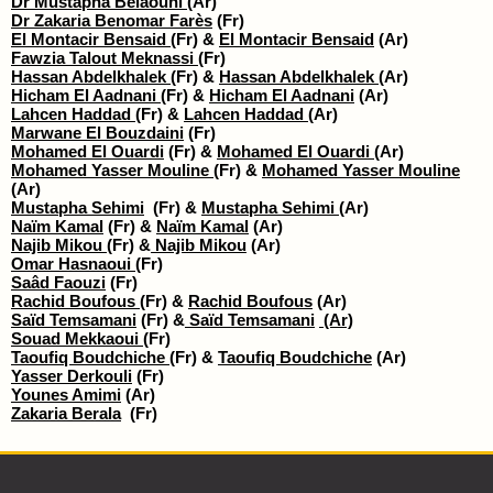
Dr Mustapha Belaouni
(Ar)
Dr Zakaria Benomar Farès
(Fr)
El Montacir Bensaid
(Fr) &
El Montacir Bensaid
(Ar)
Fawzia Talout Meknassi
(Fr)
Hassan Abdelkhalek
(Fr) &
Hassan Abdelkhalek
(Ar)
Hicham El Aadnani
(Fr) &
Hicham El Aadnani
(Ar)
Lahcen Haddad
(Fr) &
Lahcen Haddad
(Ar)
Marwane El Bouzdaini
(Fr)
Mohamed El Ouardi
(Fr) &
Mohamed El Ouardi
(Ar)
Mohamed Yasser Mouline
(Fr) &
Mohamed Yasser Mouline
(Ar)
Mustapha Sehimi
(Fr) &
Mustapha Sehimi
(Ar)
Naïm Kamal
(Fr) &
Naïm Kamal
(Ar)
Najib Mikou
(Fr) &
Najib Mikou
(Ar)
Omar Hasnaoui
(Fr)
Saâd Faouzi
(Fr)
Rachid Boufous
(Fr) &
Rachid Boufous
(Ar)
Saïd Temsamani
(Fr) &
Saïd Temsamani
(Ar)
Souad Mekkaoui
(Fr)
Taoufiq Boudchiche
(Fr) &
Taoufiq Boudchiche
(Ar)
Yasser Derkouli
(Fr)
Younes Amimi
(Ar)
Zakaria Berala
(Fr)