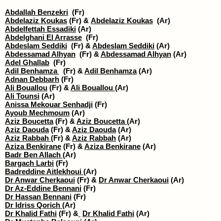
Abdallah Benzekri
(Fr)
Abdelaziz Koukas
(Fr) &
Abdelaziz Koukas
(Ar)
Abdelfettah Essadiki
(Ar)
Abdelghani El Arrasse
(Fr)
Abdeslam Seddiki
(Fr) &
Abdeslam Seddiki
(Ar)
Abdessamad Alhyan
(Fr) &
Abdessamad Alhyan
(Ar)
Adel Ghallab
(Fr)
Adil Benhamza
(Fr) &
Adil Benhamza
(Ar)
Adnan Debbarh
(Fr)
Ali Bouallou
(Fr) &
Ali Bouallou
(Ar)
Ali Tounsi
(Ar)
Anissa Mekouar Senhadji
(Fr)
Ayoub Mechmoum
(Ar)
Aziz Boucetta
(Fr) &
Aziz Boucetta
(Ar)
Aziz Daouda
(Fr) &
Aziz Daouda
(Ar)
Aziz Rabbah
(Fr) &
Aziz Rabbah
(Ar)
Aziza Benkirane
(Fr) &
Aziza Benkirane
(Ar)
Badr Ben Allach
(Ar)
Bargach Larbi
(Fr)
Badreddine Aitlekhoui
(Ar)
Dr Anwar Cherkaoui
(Fr) &
Dr Anwar Cherkaoui
(Ar)
Dr Az-Eddine Bennani
(Fr)
Dr Hassan Bennani
(Fr)
Dr Idriss Qorich
(Ar)
Dr Khalid Fathi
(Fr) &
​
Dr Khalid Fathi
(Ar)