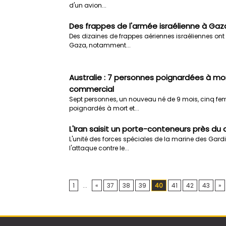
d'un avion...
Des frappes de l'armée israélienne à Gaz
Des dizaines de frappes aériennes israéliennes ont
Gaza, notamment...
Australie : 7 personnes poignardées à mo
commercial
Sept personnes, un nouveau né de 9 mois, cinq f
poignardés à mort et...
L'Iran saisit un porte-conteneurs près du
L'unité des forces spéciales de la marine des Gard
l'attaque contre le...
1
...
«
37
38
39
40
41
42
43
»