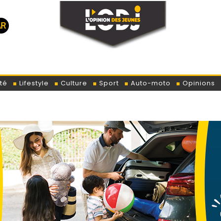
té
Lifestyle
Culture
Sport
Auto-moto
Opinions
Lo