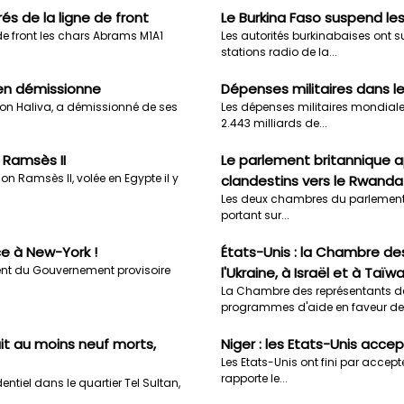
és de la ligne de front
Le Burkina Faso suspend le
 de front les chars Abrams M1A1
Les autorités burkinabaises ont 
stations radio de la...
ien démissionne
Dépenses militaires dans l
aron Haliva, a démissionné de ses
Les dépenses militaires mondiale
2.443 milliards de...
 Ramsès II
Le parlement britannique a
n Ramsès II, volée en Egypte il y
clandestins vers le Rwanda
Les deux chambres du parlement bri
portant sur...
e à New-York !
États-Unis : la Chambre de
dent du Gouvernement provisoire
l'Ukraine, à Israël et à Taïw
La Chambre des représentants d
programmes d'aide en faveur de.
ait au moins neuf morts,
Niger : les Etats-Unis accep
Les Etats-Unis ont fini par accepte
rapporte le...
ntiel dans le quartier Tel Sultan,