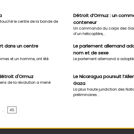
a
Détroit d’Ormuz : un comm
 touché le centre de la bande de
conteneur
Un commando du corps des Gardie
d’un hélicoptère,...
rt dans un centre
Le parlement allemand adop
nom et de sexe
emmes et un homme, ont été
Le parlement allemand a adopté une
 détroit d'Ormuz
Le Nicaragua poursuit l’All
iens de la révolution a mené
Gaza
La plus haute juridiction des Nati
préliminaires...
...
45