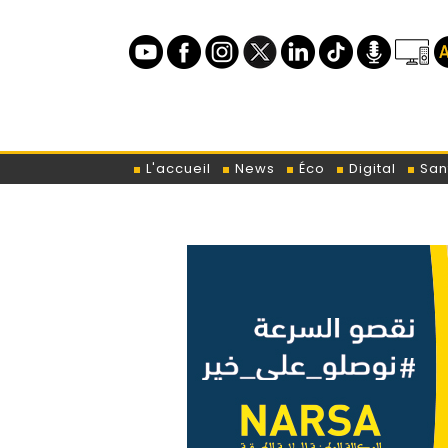
L'accueil
News
Éco
Digital
San