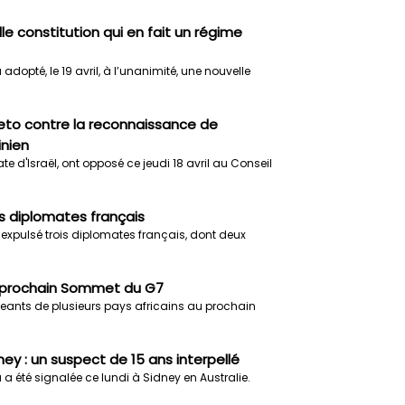
e constitution qui en fait un régime
dopté, le 19 avril, à l’unanimité, une nouvelle
veto contre la reconnaissance de
inien
te d'Israël, ont opposé ce jeudi 18 avril au Conseil
is diplomates français
 expulsé trois diplomates français, dont deux
au prochain Sommet du G7
rigeants de plusieurs pays africains au prochain
y : un suspect de 15 ans interpellé
 été signalée ce lundi à Sidney en Australie.