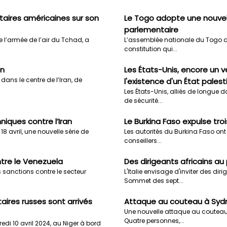
itaires américaines sur son
Le Togo adopte une nouvell
parlementaire
 l’armée de l’air du Tchad, a
L’assemblée nationale du Togo a a
constitution qui...
an
Les États-Unis, encore un 
dans le centre de l’Iran, de
l'existence d'un État palest
Les États-Unis, alliés de longue da
de sécurité...
niques contre l’Iran
Le Burkina Faso expulse tro
8 avril, une nouvelle série de
Les autorités du Burkina Faso ont
conseillers...
tre le Venezuela
Des dirigeants africains 
s sanctions contre le secteur
L'Italie envisage d'inviter des di
Sommet des sept...
aires russes sont arrivés
Attaque au couteau à Sydne
Une nouvelle attaque au couteau a
Quatre personnes,...
redi 10 avril 2024, au Niger à bord