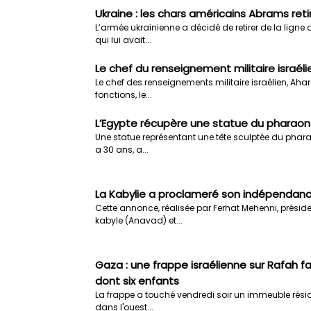
Ukraine : les chars américains Abrams retir
L’armée ukrainienne a décidé de retirer de la ligne
qui lui avait...
Le chef du renseignement militaire israél
Le chef des renseignements militaire israélien, Ah
fonctions, le...
L’Egypte récupère une statue du pharaon
Une statue représentant une tête sculptée du pharao
a 30 ans, a...
La Kabylie a proclameré son indépendanc
Cette annonce, réalisée par Ferhat Mehenni, prési
kabyle (Anavad) et...
Gaza : une frappe israélienne sur Rafah f
dont six enfants
La frappe a touché vendredi soir un immeuble réside
dans l'ouest...