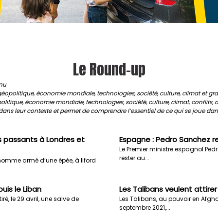
Le Round-up
inu
: géopolitique, économie mondiale, technologies, société, culture, climat e
éopolitique, économie mondiale, technologies, société, culture, climat, conflits
 dans leur contexte et permet de comprendre l’essentiel de ce qui se joue da
passants à Londres et
Espagne : Pedro Sanchez r
Le Premier ministre espagnol Pedro
rester au...
 homme armé d’une épée, à Ilford
uis le Liban
Les Talibans veulent attire
, le 29 avril, une salve de
Les Talibans, au pouvoir en Afgh
septembre 2021,...