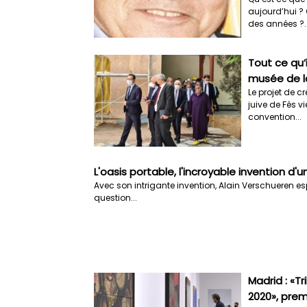
aujourd’hui ?
des années ?..
Tout ce qu’i
musée de la
Le projet de c
juive de Fès vi
convention...
L'oasis portable, l'incroyable invention d'u
Avec son intrigante invention, Alain Verschueren esp
question...
Madrid : «T
2020», prem