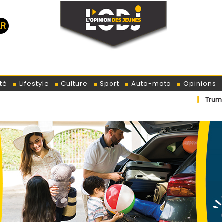
té
Lifestyle
Culture
Sport
Auto-moto
Opinions
Trump et la Bourse :