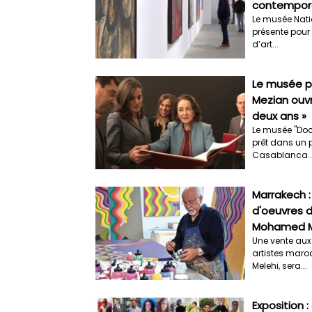
contempor
Le musée Nati
présente pour 
d’art...
Le musée pr
Mezian ouvr
deux ans »
Le musée "Doct
prêt dans un 
Casablanca...
Marrakech 
d'oeuvres 
Mohamed M
Une vente aux
artistes mar
Melehi, sera...
Exposition :