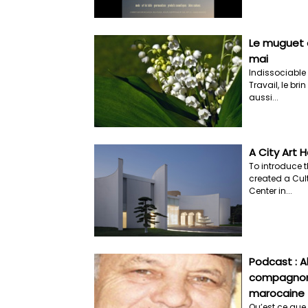
Le muguet e
mai
Indissociable 
Travail, le br
aussi...
A City Art 
To introduce t
created a Cul
Center in...
Podcast : 
compagnon 
marocaine
Qu’est ce que 