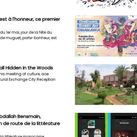
st à l'honneur, ce premier
du 1er mai, jour de la fête du
in de muguet, porte-bonheur, est
Hall Hidden in the Woods
his meeting of culture, aoe
tural Exchange City Reception
Abdallah Bensmain,
de route de la littérature
la littérature marocaine