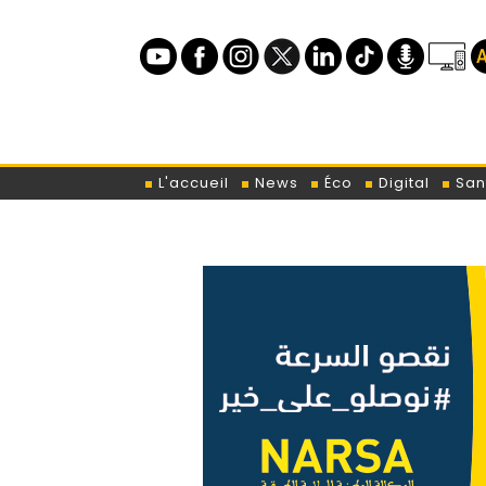
L'accueil
News
Éco
Digital
San