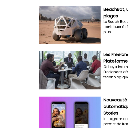
BeachBot, u
plages
Le Beach Bot e
contribuer à r
plus...
Les Freelan
Plateforme 
Gebeya Inc me
Freelances afr
technologique
Nouveauté 
automatiqu
Stories
Instagram ajo
permet de trad