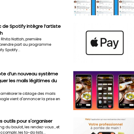
 de Spotify intègre l’artiste
ah
Rhita Nattah, première
prendre part au programme
y Spotify...
ote d’un nouveau système
guer les mails légitimes du
 améliorer le ciblage des mails
ogle vient d'annoncer la prise en
s outils pour s'organiser
ing du boulot, les rendez-vous , et
complir, les to-do lists...