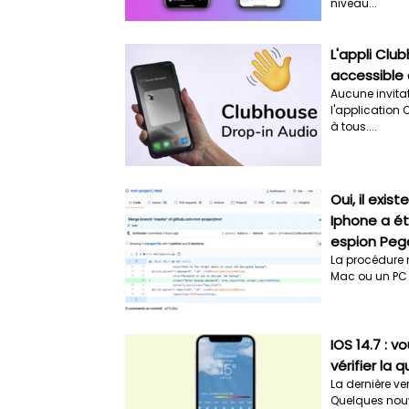
niveau...
L'appli Clu
accessible 
Aucune invita
l'application
à tous....
Oui, il exist
Iphone a été
espion Peg
La procédure n
Mac ou un PC s
IOS 14.7 : 
vérifier la q
La dernière ver
Quelques nouve