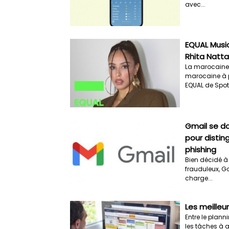
avec...
EQUAL Music
Rhita Natt
La marocaine 
marocaine à 
EQUAL de Spotif
Gmail se d
pour distin
phishing
Bien décidé à
frauduleux, Go
charge...
Les meilleur
Entre le plann
les tâches à ac