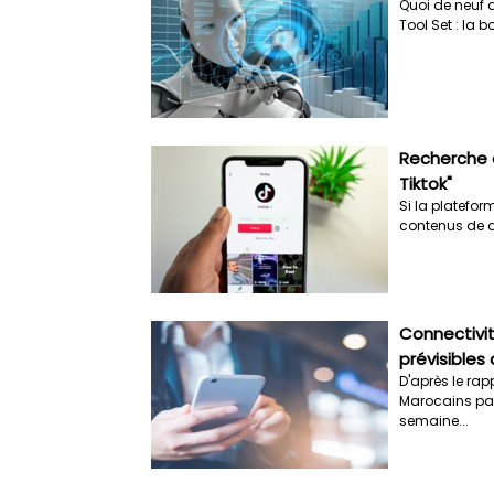
Quoi de neuf d
Tool Set : la b
Recherche d
Tiktok"
Si la platefor
contenus de di
Connectivit
prévisibles 
D'après le rapp
Marocains pas
semaine...