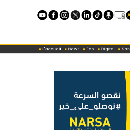
L'accueil
News
Éco
Digital
San