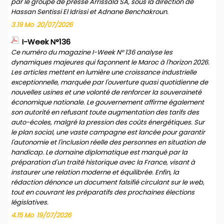
par le groupe de presse Arrissala SA, sous la direction de
Hassan Sentissi El Idrissi et Adnane Benchakroun.
3.19 Mo
20/07/2026
I-Week N°136
Ce numéro du magazine I-Week N° 136 analyse les
dynamiques majeures qui façonnent le Maroc à l'horizon 2026.
Les articles mettent en lumière une croissance industrielle
exceptionnelle, marquée par l'ouverture quasi quotidienne de
nouvelles usines et une volonté de renforcer la souveraineté
économique nationale. Le gouvernement affirme également
son autorité en refusant toute augmentation des tarifs des
auto-écoles, malgré la pression des coûts énergétiques. Sur
le plan social, une vaste campagne est lancée pour garantir
l'autonomie et l'inclusion réelle des personnes en situation de
handicap. Le domaine diplomatique est marqué par la
préparation d'un traité historique avec la France, visant à
instaurer une relation moderne et équilibrée. Enfin, la
rédaction dénonce un document falsifié circulant sur le web,
tout en couvrant les préparatifs des prochaines élections
législatives.
4.15 Mo
19/07/2026