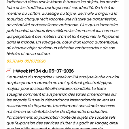
invitation à découvrir le Maroc à travers les objets, les savoir-
faire et les traditions qui façonnent son identité. Du thé à la
menthe au caftan, du zellige au tajine, de l’huile d’argan à la
tbourida, chaque récit raconte une histoire de transmission,
de créativité et d’excellence artisanale. Plus qu’un inventaire
patrimonial, ce beau livre célèbre les femmes et les hommes
qui perpétuent ces métiers d’art et font rayonner le Royaume
dans le monde. Un voyage au cœur d’un Maroc authentique,
où chaque objet devient un véritable ambassadeur de son
histoire et de sa culture.
83.78 Mo
05/07/2026
I-Week N°134 du 05-07-2026
Ce numéro du magazine I-Week N° 134 analyse le rôle crucial
du phosphate marocain en tant qu'atout géostratégique
majeur pour la sécurité alimentaire mondiale. Le texte
souligne comment la suspension des taxes américaines sur
les engrais illustre la dépendance internationale envers les
ressources du Royaume, transformant une simple richesse
minière en un véritable levier de diplomatie productive.
Parallèlement, la publication traite de sujets de société tels
que l'expansion des services d'Uber à Agadir et Tanger, ainsi
que les défis de santé publique liés aux morsures de