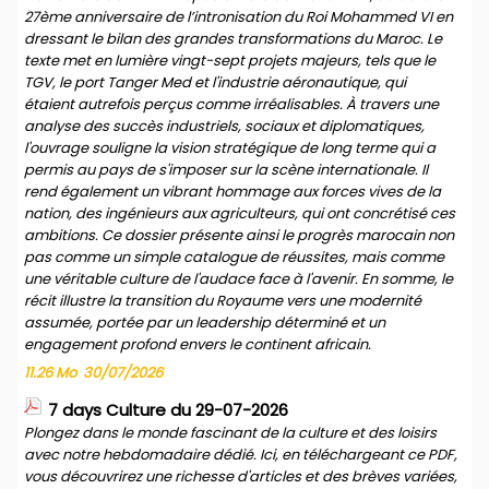
27ème anniversaire de l’intronisation du Roi Mohammed VI en
dressant le bilan des grandes transformations du Maroc. Le
texte met en lumière vingt-sept projets majeurs, tels que le
TGV, le port Tanger Med et l'industrie aéronautique, qui
étaient autrefois perçus comme irréalisables. À travers une
analyse des succès industriels, sociaux et diplomatiques,
l'ouvrage souligne la vision stratégique de long terme qui a
permis au pays de s'imposer sur la scène internationale. Il
rend également un vibrant hommage aux forces vives de la
nation, des ingénieurs aux agriculteurs, qui ont concrétisé ces
ambitions. Ce dossier présente ainsi le progrès marocain non
pas comme un simple catalogue de réussites, mais comme
une véritable culture de l'audace face à l'avenir. En somme, le
récit illustre la transition du Royaume vers une modernité
assumée, portée par un leadership déterminé et un
engagement profond envers le continent africain.
11.26 Mo
30/07/2026
7 days Culture du 29-07-2026
Plongez dans le monde fascinant de la culture et des loisirs
avec notre hebdomadaire dédié. Ici, en téléchargeant ce PDF,
vous découvrirez une richesse d'articles et des brèves variées,