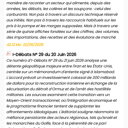
manière de raconter un secteur qui alimente, depuis des
années, les débats, les colères et les soupçons : celui des
carburants. Non pas à travers un discours technique réservé
aux initiés. Non pas à travers les raccourcis habituels sur les
prix à la pompe et les marges supposées. Mais à travers une
série de quinze affiches fondées sur des chiffres, des volumes,
des importations, des recettes et des évolutions de marché.
42.12 Mo
22/06/2026
I-Débats N° 29 du 20 Juin 2026
Ce numéro d’I-Débats N° 29 du 21 juin 2026 analyse une
détente géopolitique majeure entre l'Iran et les États-Unis,
centrée sur un mémorandum d'entente signé à Islamabad.
L'accord prévoit un investissement colossal de 300 milliards
de dollars pour la reconstruction iranienne en échange de la
sécurisation du détroit d’Ormuz et de l'arrêt des hostilités
militaires. Les sources examinent cette transition vers un
Moyen-Orient transactionnel, où l'intégration économique et
le pragmatisme financier tentent de supplanter les
affrontements idéologiques. L'éditorial souligne néanmoins la
méfiance persistante des acteurs régionaux, tels qu'Israël et
les monarchies du Golfe, face à la pérennité de ce pari