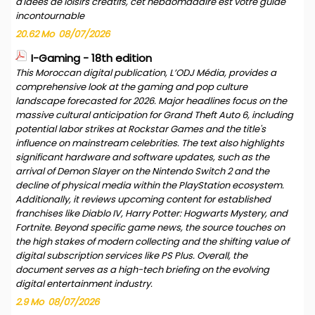
d'idées de loisirs créatifs, cet hebdomadaire est votre guide
incontournable
20.62 Mo
08/07/2026
I-Gaming - 18th edition
This Moroccan digital publication, L’ODJ Média, provides a
comprehensive look at the gaming and pop culture
landscape forecasted for 2026. Major headlines focus on the
massive cultural anticipation for Grand Theft Auto 6, including
potential labor strikes at Rockstar Games and the title's
influence on mainstream celebrities. The text also highlights
significant hardware and software updates, such as the
arrival of Demon Slayer on the Nintendo Switch 2 and the
decline of physical media within the PlayStation ecosystem.
Additionally, it reviews upcoming content for established
franchises like Diablo IV, Harry Potter: Hogwarts Mystery, and
Fortnite. Beyond specific game news, the source touches on
the high stakes of modern collecting and the shifting value of
digital subscription services like PS Plus. Overall, the
document serves as a high-tech briefing on the evolving
digital entertainment industry.
2.9 Mo
08/07/2026