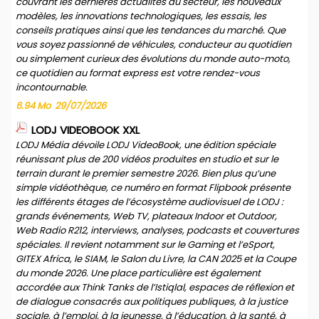
couvrant les dernières actualités du secteur, les nouveaux
modèles, les innovations technologiques, les essais, les
conseils pratiques ainsi que les tendances du marché. Que
vous soyez passionné de véhicules, conducteur au quotidien
ou simplement curieux des évolutions du monde auto-moto,
ce quotidien au format express est votre rendez-vous
incontournable.
6.94 Mo
29/07/2026
LODJ VIDEOBOOK XXL
LODJ Média dévoile LODJ VideoBook, une édition spéciale
réunissant plus de 200 vidéos produites en studio et sur le
terrain durant le premier semestre 2026. Bien plus qu’une
simple vidéothèque, ce numéro en format Flipbook présente
les différents étages de l’écosystème audiovisuel de LODJ :
grands événements, Web TV, plateaux Indoor et Outdoor,
Web Radio R212, interviews, analyses, podcasts et couvertures
spéciales. Il revient notamment sur le Gaming et l’eSport,
GITEX Africa, le SIAM, le Salon du Livre, la CAN 2025 et la Coupe
du monde 2026. Une place particulière est également
accordée aux Think Tanks de l’Istiqlal, espaces de réflexion et
de dialogue consacrés aux politiques publiques, à la justice
sociale, à l’emploi, à la jeunesse, à l’éducation, à la santé, à