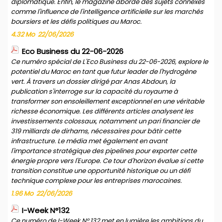
diplomatique. Enfin, le magazine aborde des sujets connexes
comme l'influence de l'intelligence artificielle sur les marchés
boursiers et les défis politiques au Maroc.
4.32 Mo
22/06/2026
Eco Business du 22-06-2026
Ce numéro spécial de L'Eco Business du 22-06-2026, explore le
potentiel du Maroc en tant que futur leader de l'hydrogène
vert. À travers un dossier dirigé par Anas Abdoun, la
publication s'interroge sur la capacité du royaume à
transformer son ensoleillement exceptionnel en une véritable
richesse économique. Les différents articles analysent les
investissements colossaux, notamment un pari financier de
319 milliards de dirhams, nécessaires pour bâtir cette
infrastructure. Le média met également en avant
l'importance stratégique des pipelines pour exporter cette
énergie propre vers l'Europe. Ce tour d'horizon évalue si cette
transition constitue une opportunité historique ou un défi
technique complexe pour les entreprises marocaines.
1.96 Mo
22/06/2026
I-Week N°132
Ce numéro de I-Week N° 132 met en lumière les ambitions du