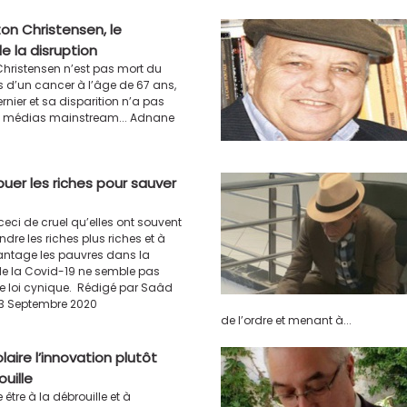
ton Christensen, le
e la disruption
Christensen n’est pas mort du
 d’un cancer à l’âge de 67 ans,
ernier et sa disparition n’a pas
es médias mainstream... Adnane
buer les riches pour sauver
 ceci de cruel qu’elles ont souvent
dre les riches plus riches et à
ntage les pauvres dans la
 de la Covid-19 ne semble pas
te loi cynique. Rédigé par Saâd
i 3 Septembre 2020
de l’ordre et menant à...
aire l’innovation plutôt
uille
être à la débrouille et à