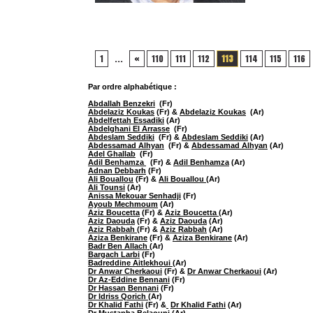
1
...
«
110
111
112
113
114
115
116
Par ordre alphabétique :
Abdallah Benzekri
(Fr)
Abdelaziz Koukas
(Fr) &
Abdelaziz Koukas
(Ar)
Abdelfettah Essadiki
(Ar)
Abdelghani El Arrasse
(Fr)
Abdeslam Seddiki
(Fr) &
Abdeslam Seddiki
(Ar)
Abdessamad Alhyan
(Fr) &
Abdessamad Alhyan
(Ar)
Adel Ghallab
(Fr)
Adil Benhamza
(Fr) &
Adil Benhamza
(Ar)
Adnan Debbarh
(Fr)
Ali Bouallou
(Fr) &
Ali Bouallou
(Ar)
Ali Tounsi
(Ar)
Anissa Mekouar Senhadji
(Fr)
Ayoub Mechmoum
(Ar)
Aziz Boucetta
(Fr) &
Aziz Boucetta
(Ar)
Aziz Daouda
(Fr) &
Aziz Daouda
(Ar)
Aziz Rabbah
(Fr) &
Aziz Rabbah
(Ar)
Aziza Benkirane
(Fr) &
Aziza Benkirane
(Ar)
Badr Ben Allach
(Ar)
Bargach Larbi
(Fr)
Badreddine Aitlekhoui
(Ar)
Dr Anwar Cherkaoui
(Fr) &
Dr Anwar Cherkaoui
(Ar)
Dr Az-Eddine Bennani
(Fr)
Dr Hassan Bennani
(Fr)
Dr Idriss Qorich
(Ar)
Dr Khalid Fathi
(Fr) &
​
Dr Khalid Fathi
(Ar)
Dr Mustapha Belaouni
(Ar)