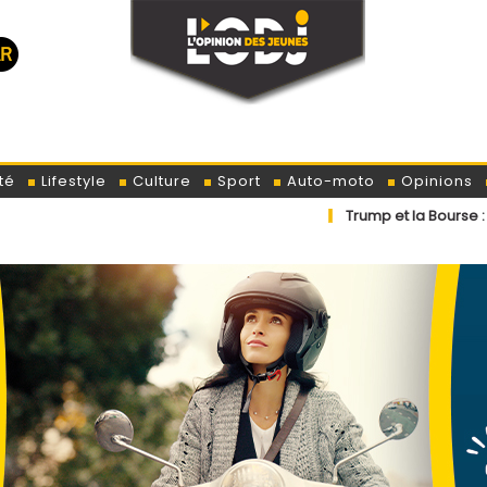
té
Lifestyle
Culture
Sport
Auto-moto
Opinions
Trump et la Bourse : le Présiden