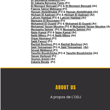
Dr Zakaria Benomar Farès
(Fr)
El Montacir Bensaid
(Fr) &
El Montacir Bensaid
(Ar)
Fawzia Talout Meknassi
(Fr)
Hassan Abdelkhalek
(Fr) &
Hassan Abdelkhalek
(Ar)
Hicham El Aadnani
(Fr) &
Hicham El Aadnani
(Ar)
Lahcen Haddad
(Fr) &
Lahcen Haddad
(Ar)
Marwane El Bouzdaini
(Fr)
Mohamed El Ouardi
(Fr) &
Mohamed El Ouardi
(Ar)
Mohamed Yasser Mouline
(Fr) &
Mohamed Yasser Mouline
(Ar
Mustapha Sehimi
(Fr) &
Mustapha Sehimi
(Ar)
Naïm Kamal
(Fr) &
Naïm Kamal
(Ar)
Najib Mikou
(Fr) &
Najib Mikou
(Ar)
Omar Hasnaoui
(Fr)
Saâd Faouzi
(Fr)
Rachid Boufous
(Fr) &
Rachid Boufous
(Ar)
Saïd Temsamani
(Fr) &
Saïd Temsamani
(Ar)
Souad Mekkaoui
(Fr)
Taoufiq Boudchiche
(Fr) &
Taoufiq Boudchiche
(Ar)
Yasser Derkouli
(Fr)
Younes Amimi
(Ar)
Zakaria Berala
(Fr)
ABOUT US
A propos de L'ODJ