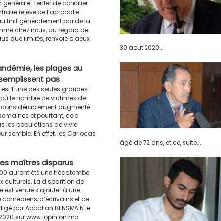
n générale. Tenter de concilier
traire relève de l’acrobatie
i finit généralement par de la
emme chez nous, au regard de
us que limités, renvoie à deux
30 aout 2020...
andémie, les plages au
ésemplissent pas
 est l''une des seules grandes
il où le nombre de victimes de
a considérablement augmenté
semaines et pourtant, cela
s les populations de vivre
r semble. En effet, les Cariocas
âgé de 72 ans, et ce, suite...
des maîtres disparus
000 auront été une hécatombe
x culturels. La disparition de
e est venue s’ajouter à une
e comédiens, d’écrivains et de
igé par Abdallah BENSMAÏN le
 2020 sur www.lopinion.ma