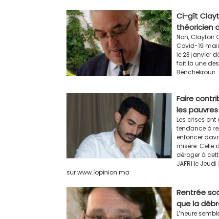
Ci-gît Clay
théoricien d
Non, Clayton 
Covid-19 mais
le 23 janvier d
fait la une d
Benchekroun
Faire contri
les pauvres
Les crises ont
tendance à ren
enfoncer dava
misère. Celle
déroger à cet
JAFRI le Jeud
sur www.lopinion.ma
Rentrée scol
que la débro
L’heure semble 