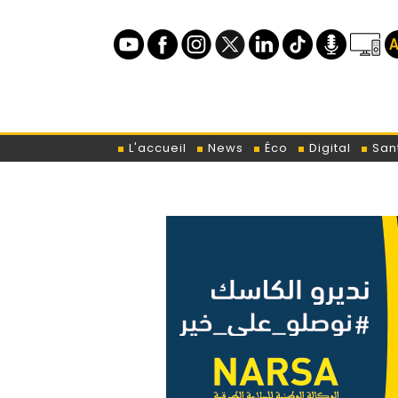
L'accueil
News
Éco
Digital
San