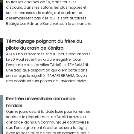
toutes les chaînes de TV, dans tous les
discours, dans les salons les plus huppés et
sur les terrasses de cafés, qui pourtant ne
désemplissent pas dès qu’ils sont autorisés.
Rédigé par Adnane Benchakroun le dimanche
Témoignage poignant du frère du
pilote du crash de Kénitra
A Dieu nous sommes et à lui nous retournons !
Le 20 Août récent on a dû enregistrer pour
l’ensemble des familles TAHARI et TEMSAMANI,
une tragique disparition qui a emporté dans
son sillage le regretté : TAHARI BRAHIM, Doyen
des constructeurs pilotes de l’aviation civile
Rentrée universitaire demande
miracle
Quinze jours avant la date fixée pour la rentrée
scolaire, le département de Saaïd Amzazi a
annoncé, dans un communiqué controversé,
que l’enseignement à distance sera la règle,
avec la possibilité de cours en présentiel pour