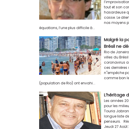
l’improvisatio
tout et son con
hasardeuse qu
casse. Le dil
nos moyens pl
équations, l’une plus difficile à...
Malgré la p
Brésil ne d
Rio de Janeiro
villes du Brés
coronavirus 
ces dernières 
n''empêche pa
comme bon leu
(population de Rio) ont envahi...
L’héritage 
Les années 2
pour les milieu
Touria Jabran
longue liste d
penseurs. Réd
Jeudi 27 Août