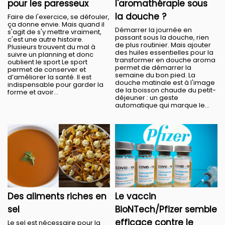
pour les paresseux
l'aromathérapie sous
la douche ?
Faire de l'exercice, se défouler,
ça donne envie. Mais quand il
Démarrer la journée en
s'agit de s'y mettre vraiment,
passant sous la douche, rien
c'est une autre histoire.
de plus routinier. Mais ajouter
Plusieurs trouvent du mal à
des huiles essentielles pour la
suivre un planning et donc
transformer en douche aroma
oublient le sport Le sport
permet de démarrer la
permet de conserver et
semaine du bon pied. La
d’améliorer la santé. Il est
douche matinale est à l'image
indispensable pour garder la
de la boisson chaude du petit-
forme et avoir...
déjeuner : un geste
automatique qui marque le...
Des aliments riches en
Le vaccin
sel
BioNTech/Pfizer semble
efficace contre le
Le sel est nécessaire pour la