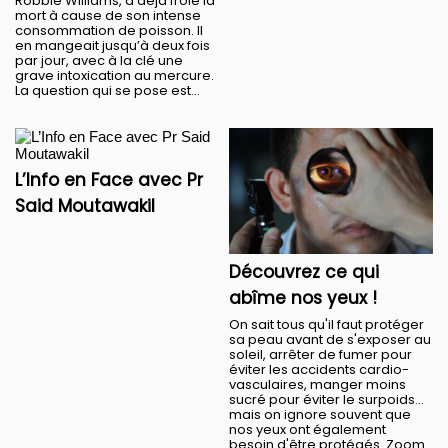
Robbie Williams, a déjà frôlé la
mort à cause de son intense
consommation de poisson. Il
en mangeait jusqu’à deux fois
par jour, avec à la clé une
grave intoxication au mercure.
La question qui se pose est...
L’Info en Face avec Pr
Said Moutawakil
Découvrez ce qui
abîme nos yeux !
On sait tous qu'il faut protéger
sa peau avant de s'exposer au
soleil, arrêter de fumer pour
éviter les accidents cardio-
vasculaires, manger moins
sucré pour éviter le surpoids…
mais on ignore souvent que
nos yeux ont également
besoin d'être protégés. Zoom