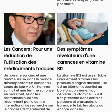
femme à la dialyse (la seule
possibilité...
Les Cancers : Pour une
Des symptômes
réduction de
révélateurs d'une
l’utilisation des
carences en vitamine
médicaments toxiques
B12
Un homme sur cinq et une
La vitamine B12 est assimilable
femme sur six dans le monde
uniquement à travers les
développeront un cancer au
produits d'origine animale. Elle
cours de leur vie. Un homme
est un élément essentiel au
sur huit et une femme sur onze
bon fonctionnement du
en mourront, selon les
cerveau. La vitamine B12 est
estimations publiées
très présente dans certains
récemment par le centre
poissons et crustacés, le
international de recherche sur
fromage, le lait, les abats ou
le cancer (CIRC) relevant de
encore dans les...