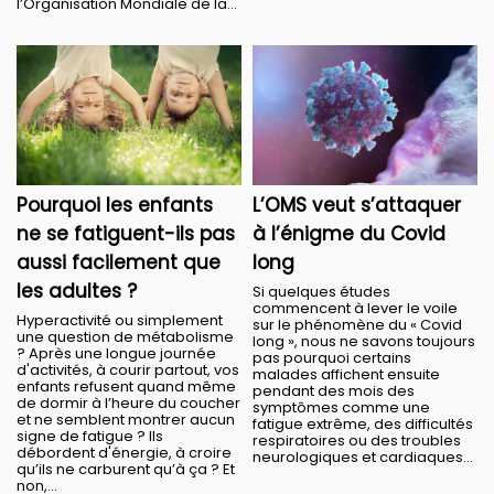
l’Organisation Mondiale de la...
Pourquoi les enfants
L’OMS veut s’attaquer
ne se fatiguent-ils pas
à l’énigme du Covid
aussi facilement que
long
les adultes ?
Si quelques études
commencent à lever le voile
Hyperactivité ou simplement
sur le phénomène du « Covid
une question de métabolisme
long », nous ne savons toujours
? Après une longue journée
pas pourquoi certains
d'activités, à courir partout, vos
malades affichent ensuite
enfants refusent quand même
pendant des mois des
de dormir à l’heure du coucher
symptômes comme une
et ne semblent montrer aucun
fatigue extrême, des difficultés
signe de fatigue ? Ils
respiratoires ou des troubles
débordent d'énergie, à croire
neurologiques et cardiaques...
qu’ils ne carburent qu’à ça ? Et
non,...