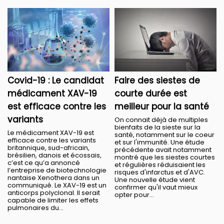
Covid-19 : Le candidat
Faire des siestes de
médicament XAV-19
courte durée est
est efficace contre les
meilleur pour la santé
variants
On connait déjà de multiples
bienfaits de la sieste sur la
Le médicament XAV-19 est
santé, notamment sur le coeur
efficace contre les variants
et sur l'immunité. Une étude
britannique, sud-africain,
précédente avait notamment
brésilien, danois et écossais,
montré que les siestes courtes
c’est ce qu’a annoncé
et régulières réduisaient les
l’entreprise de biotechnologie
risques d'infarctus et d'AVC.
nantaise Xenothera dans un
Une nouvelle étude vient
communiqué. Le XAV-19 est un
confirmer qu'il vaut mieux
anticorps polyclonal. Il serait
opter pour...
capable de limiter les effets
pulmonaires du...