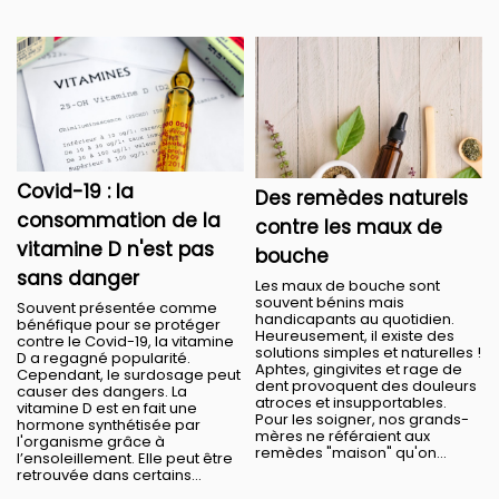
Covid-19 : la
Des remèdes naturels
consommation de la
contre les maux de
vitamine D n'est pas
bouche
sans danger
Les maux de bouche sont
souvent bénins mais
Souvent présentée comme
handicapants au quotidien.
bénéfique pour se protéger
Heureusement, il existe des
contre le Covid-19, la vitamine
solutions simples et naturelles !
D a regagné popularité.
Aphtes, gingivites et rage de
Cependant, le surdosage peut
dent provoquent des douleurs
causer des dangers. La
atroces et insupportables.
vitamine D est en fait une
Pour les soigner, nos grands-
hormone synthétisée par
mères ne référaient aux
l'organisme grâce à
remèdes "maison" qu'on...
l’ensoleillement. Elle peut être
retrouvée dans certains...