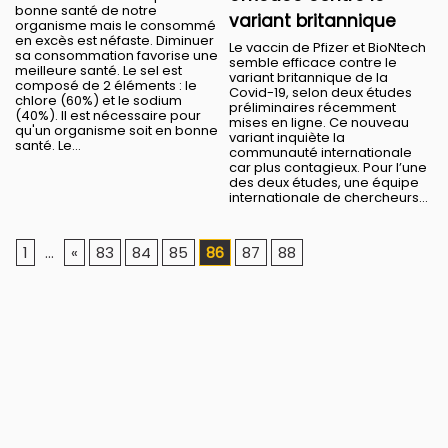
bonne santé de notre
variant britannique
organisme mais le consommé
en excès est néfaste. Diminuer
Le vaccin de Pfizer et BioNtech
sa consommation favorise une
semble efficace contre le
meilleure santé. Le sel est
variant britannique de la
composé de 2 éléments : le
Covid-19, selon deux études
chlore (60%) et le sodium
préliminaires récemment
(40%). Il est nécessaire pour
mises en ligne. Ce nouveau
qu'un organisme soit en bonne
variant inquiète la
santé. Le...
communauté internationale
car plus contagieux. Pour l’une
des deux études, une équipe
internationale de chercheurs...
1
...
«
83
84
85
86
87
88