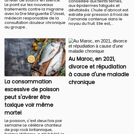
arrêter de souffrir en silence.
conseillée aux teints ternes,
Le point sur les nouveaux
aux épidermes fatigués et
traitements contre la migraine
dévitalisés. L'huile d'abricot est
avec la Dre Marguerite D'Ussel,
extraite par pression à froid de
médecin responsable de la
l'amande contenue dans le
consultation douleur chronique
noyau du fruit. Elle est,...
au groupe...
Au Maroc, en 2021,
divorce et répudiation
à cause d'une maladie
La consommation
chronique
excessive de poisson
peut s'avérer être
toxique voir même
mortel
Le poisson, c'est deux fois par
semaine Le célèbre chanteur
de pop rock britannique,