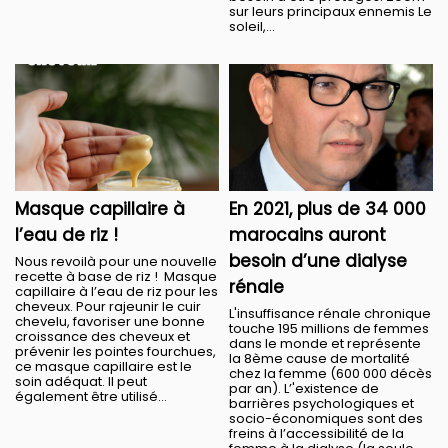
sur leurs principaux ennemis Le
soleil,...
Masque capillaire à
En 2021, plus de 34 000
l’eau de riz !
marocains auront
besoin d’une dialyse
Nous revoilà pour une nouvelle
recette à base de riz ! Masque
rénale
capillaire à l’eau de riz pour les
cheveux. Pour rajeunir le cuir
L'insuffisance rénale chronique
chevelu, favoriser une bonne
touche 195 millions de femmes
croissance des cheveux et
dans le monde et représente
prévenir les pointes fourchues,
la 8ème cause de mortalité
ce masque capillaire est le
chez la femme (600 000 décès
soin adéquat. Il peut
par an). L’'existence de
également être utilisé...
barrières psychologiques et
socio-économiques sont des
freins à l’accessibilité de la