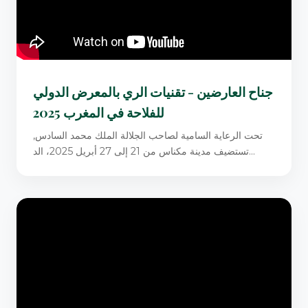
جناح العارضين - تقنيات الري بالمعرض الدولي
للفلاحة في المغرب 2025
تحت الرعاية السامية لصاحب الجلالة الملك محمد السادس,
تستضيف مدينة مكناس من 21 إلى 27 أبريل 2025، الد...