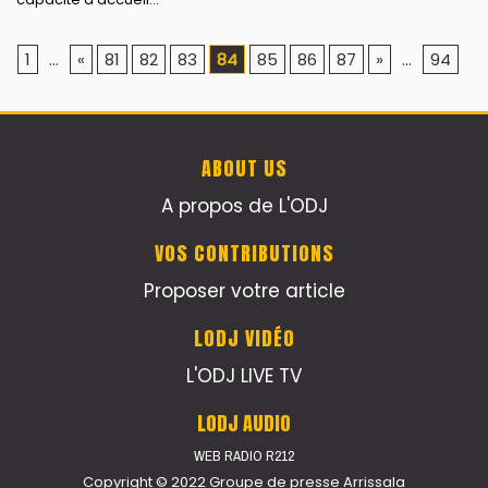
1
...
«
81
82
83
84
85
86
87
»
...
94
ABOUT US
A propos de L'ODJ
VOS CONTRIBUTIONS
Proposer votre article
LODJ VIDÉO
L'ODJ LIVE TV
LODJ AUDIO
WEB RADIO R212
Copyright © 2022 Groupe de presse Arrissala