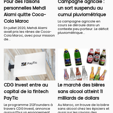
Pour des raisons
Campagne agricole :
personnelles Mehdi
un sort suspendu au
Alami quitte Coca-
cumul pluviométrique
Cola Maroc
La campagne agricole en
cours se déroule dans un
En juillet 2020, Mehdi Alami
contexte peu porteur. Le déficit
avait pris les rênes de Coca-
pluviométrique...
Cola Maroc, avec pour mission
de...
CDG Invest entre au
Le marché des bières
capital de la fintech
sans alcool atteint 11
PayTic
milliards de dollars
Le programme 212Founders à
Au Maroc, on trouve de la bière
travers CDG Invest, annonce
sans alcool chez les épiciers et
aujourd’hui un engagement
aussi sur les rayons des