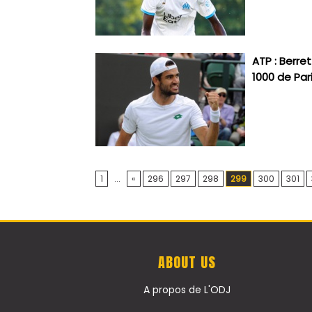
ATP : Berre
1000 de Par
1
...
«
296
297
298
299
300
301
ABOUT US
A propos de L'ODJ