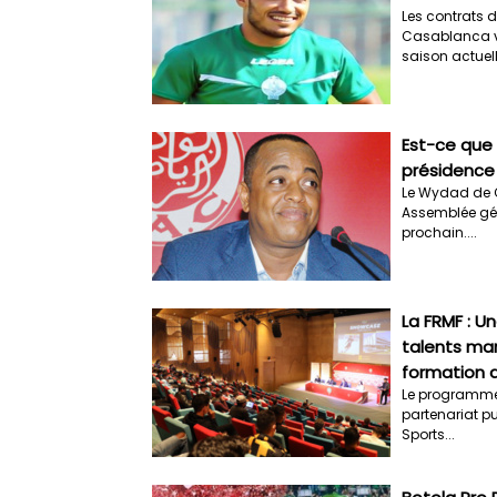
Les contrats d
Casablanca vo
saison actuelle
Est-ce que 
présidence
Le Wydad de 
Assemblée gén
prochain....
La FRMF : U
talents mar
formation 
Le programme 
partenariat pu
Sports...