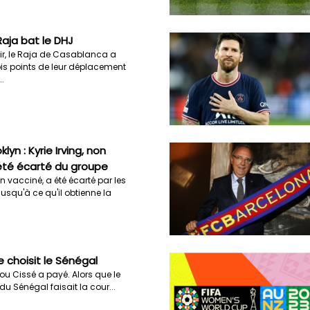
Raja bat le DHJ
r, le Raja de Casablanca a
ois points de leur déplacement
..
klyn : Kyrie Irving, non
été écarté du groupe
on vacciné, a été écarté par les
jusqu'à ce qu'il obtienne la
 choisit le Sénégal
liou Cissé a payé. Alors que le
du Sénégal faisait la cour...