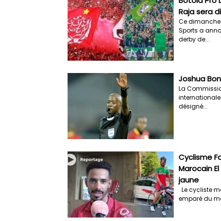
Botola Pro 
Raja sera d
Ce dimanche 3
Sports a annon
derby de...
Joshua Bon
La Commission
internationale
désigné...
Cyclisme Fa
Marocain El
jaune
Le cycliste ma
emparé du mail