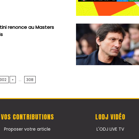
ttini renonce au Masters
is
302
»
...
308
VOS CONTRIBUTIONS
LODJ VIDÉO
Proposer votre article
L'ODJ LIVE TV