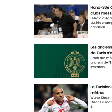
Hand-36e 
clubs messi
Le Raja d’Agad
du 36e champ
handball...
Les anciens
de Tunis s’
Selon des méd
anciens de l’
invitation...
Le Tunisien
mètres
Wahbi Khazri, 
Etienne a mar
Il...