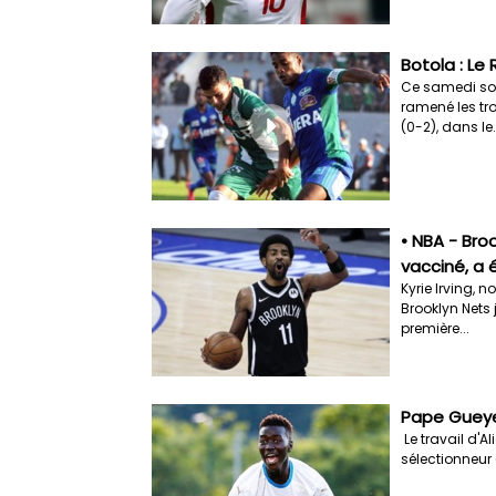
Botola : Le 
Ce samedi soi
ramené les tr
(0-2), dans le.
• NBA - Broo
vacciné, a 
Kyrie Irving, n
Brooklyn Nets 
première...
Pape Gueye
Le travail d'A
sélectionneur 