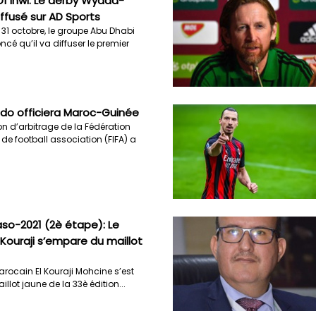
D1 Inwi: Le derby Wydad-
iffusé sur AD Sports
1 octobre, le groupe Abu Dhabi
cé qu’il va diffuser le premier
do officiera Maroc-Guinée
 d’arbitrage de la Fédération
 de football association (FIFA) a
so-2021 (2è étape): Le
 Kouraji s’empare du maillot
rocain El Kouraji Mohcine s’est
lot jaune de la 33è édition...