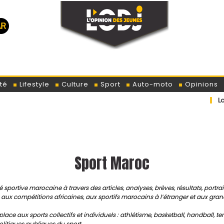
té
Lifestyle
Culture
Sport
Auto-moto
Opinions
Loi de finance
Sport Maroc
é sportive marocaine à travers des articles, analyses, brèves, résultats, portr
s, aux compétitions africaines, aux sportifs marocains à l’étranger et aux gr
ace aux sports collectifs et individuels : athlétisme, basketball, handball, te
politiques publiques du sport.