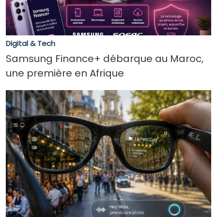
Loi sur les syndicats : le dossier revient, mais
le consensus reste à fabriquer
Carburants : les syndicats du transport
Digital & Tech
réclament quatre tranches d’aide
Samsung Finance+ débarque au Maroc,
RAM : feu vert officiel à une académie
une première en Afrique
dédiée à la maintenance aéronautique
Transport routier : une nouvelle tranche
d’aide exceptionnelle annoncée
Pêche à Tanger : les débarquements
progressent de 92 % à fin juin