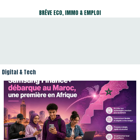
BRÉVE ECO, IMMO & EMPLOI
Cap Holding prend la majorité de Forafric
Maroc
Cosmétiques : le Maroc veut mieux savoir
Digital & Tech
ce qui entre dans les flacons
Ryanair renforce son offre hivernale au
Maroc avec 17 nouvelles lignes vers l’Europe
Classement CWUR : six universités
marocaines figurent parmi les 2.000 meilleures
au monde
Casablanca : les prix de plusieurs légumes
poursuivent leur baisse