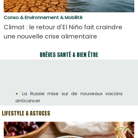
Conso & Environnement & Mobilité
Climat : le retour d'El Niño fait craindre
une nouvelle crise alimentaire
BRÈVES SANTÉ & BIEN ÊTRE
La Russie mise sur de nouveaux vaccins
anticancer
Pastèque marocaine : les rumeurs font
chuter les ventes
Challenges pimentés : des risques bien
LIFESTYLE & ASTUCES
réels
Microbes, chlore et mycoses : ce qui peut
vraiment se cacher dans l’eau des piscines