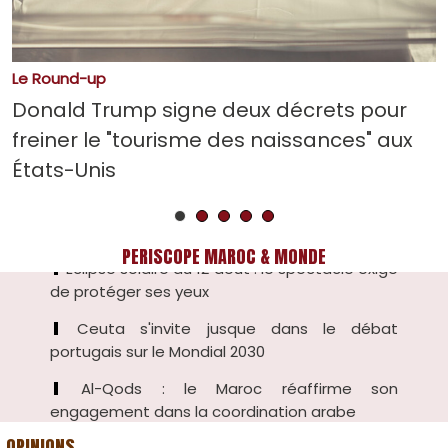
Le Round-up
Donald Trump signe deux décrets pour
freiner le "tourisme des naissances" aux
Londres : quatre hommes blessés dans une
attaque à Covent Garden
États-Unis
Éclipse solaire du 12 août : le spectacle exige
de protéger ses yeux
PERISCOPE MAROC & MONDE
Ceuta s'invite jusque dans le débat
portugais sur le Mondial 2030
Al-Qods : le Maroc réaffirme son
engagement dans la coordination arabe
Universités : vers un tarif national pour les
formations en horaire aménagé
OPINIONS