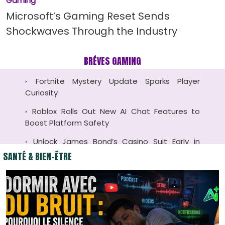
Gaming
Microsoft’s Gaming Reset Sends
Rockstar Games Employees Could Strike
After GTA 6 Launch
Shockwaves Through the Industry
Fortnite Mystery Update Sparks Player
Curiosity
BRÉVES GAMING
Roblox Rolls Out New AI Chat Features to
Boost Platform Safety
Unlock James Bond’s Casino Suit Early in
Hitman
SANTÉ & BIEN-ÊTRE