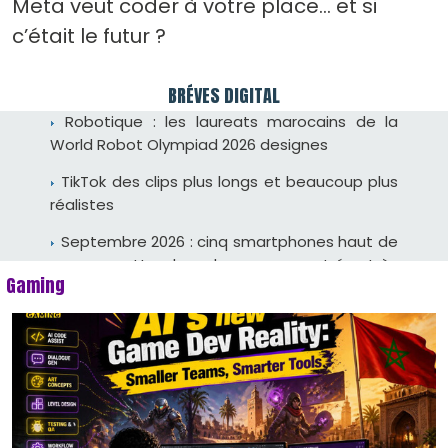
Meta veut coder à votre place… et si
c’était le futur ?
BRÉVES DIGITAL
Une main robotique attrape une balle : la
bataille de la dextérité commence
Réseaux sociaux : la Malaisie expérimente le
Gaming
contrôle de l'âge à l'entrée
Spotify franchit la barre des 300 millions
d'abonnés payants
Washington trace une frontière entre IA
ouverte et modèles propriétaires