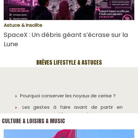
Astuce & Insolite
SpaceX : Un débris géant s’écrase sur la
Lune
BRÈVES LIFESTYLE & ASTUCES
Pourquoi conserver les noyaux de cerise ?
Les gestes à faire avant de partir en
vacances pour protéger sa maison
Pourquoi il vaut mieux éviter l’adoucissant
sur les serviettes et certains textiles
CULTURE & LOISIRS & MUSIC
McDonald’s imagine un Drive pour les clients
qui hésitent à commander