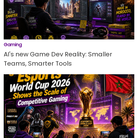
Windows 11 : la rumeur de l'espionnage
toutes les 15 minutes force Microsoft à
s'expliquer
Airtable vendu 1,28 milliard de dollars : les
valorisations de la tech rattrapées par la
réalité
Gaming
AI's new Game Dev Reality: Smaller
La Bourse de Casablanca lance un nouveau
Teams, Smarter Tools
site web et une application mobile repensés
Robotique : les laureats marocains de la
World Robot Olympiad 2026 designes
TikTok des clips plus longs et beaucoup plus
réalistes
Septembre 2026 : cinq smartphones haut de
gamme attendus dans une rentrée très
disputée