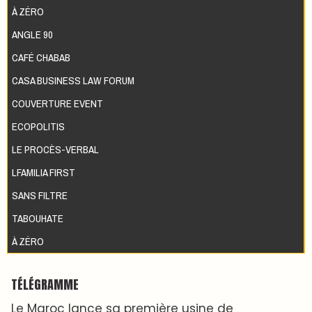
À ZÉRO
ANGLE 90
CAFÉ CHABAB
CASA BUSINESS LAW FORUM
COUVERTURE EVENT
ECOPOLITIS
LE PROCÈS-VERBAL
LFAMILIA FIRST
SANS FILTRE
TABOUHATE
À ZÉRO
TÉLÉGRAMME
Le Maroc lance sa première usine de