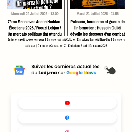
Mercredi 22 Juillet 2026 - 13:00
Mardi 21 Juillet 2026 - 11:58
7ème Sens avec Anace Heddan :
Polisario, terrorisme et guerre de
Élections 2026 / Faouzi Lekjaa /
l’information : Hussein Oulidi
Un mercato politique (in) attendu
dévoile les dessous d’un combat
?
stratégique
Émissions politico-économiques
|
Émissions Arts & Culture
|
Émissions Santé & Bien-être
|
Émissions
sociétales
|
Émissions Génération Z
|
Émissions Sport
|
Ramadan 2026