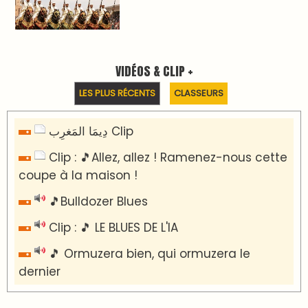
VIDÉOS & CLIP +
LES PLUS RÉCENTS
CLASSEURS
دِيمَا المَغرِب Clip
Clip : 🎵Allez, allez ! Ramenez-nous cette
coupe à la maison !
🎵Bulldozer Blues
Clip : 🎵 LE BLUES DE L'IA
🎵 Ormuzera bien, qui ormuzera le
dernier