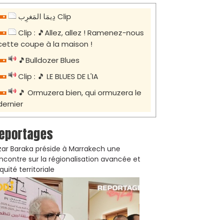
دِيمَا المَغرِب Clip
Clip : 🎵Allez, allez ! Ramenez-nous
cette coupe à la maison !
🎵Bulldozer Blues
Clip : 🎵 LE BLUES DE L'IA
🎵 Ormuzera bien, qui ormuzera le
dernier
eportages
zar Baraka préside à Marrakech une
ncontre sur la régionalisation avancée et
équité territoriale