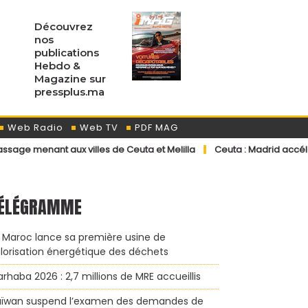
Découvrez
nos
publications
Hebdo &
Magazine sur
pressplus.ma
Web Radio
Web TV
PDF MAG
ux villes de Ceuta et Melilla
Ceuta : Madrid accélère les retour
ÉLÉGRAMME
 Maroc lance sa première usine de
lorisation énergétique des déchets
rhaba 2026 : 2,7 millions de MRE accueillis
ïwan suspend l’examen des demandes de