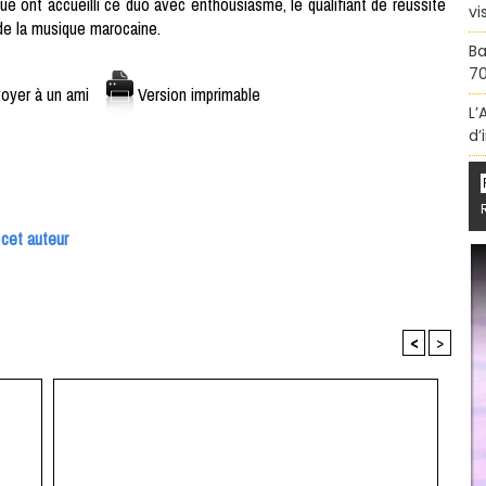
e ont accueilli ce duo avec enthousiasme, le qualifiant de réussite
vi
 de la musique marocaine.
Ba
70
oyer à un ami
Version imprimable
L’
d’
 cet auteur
<
>