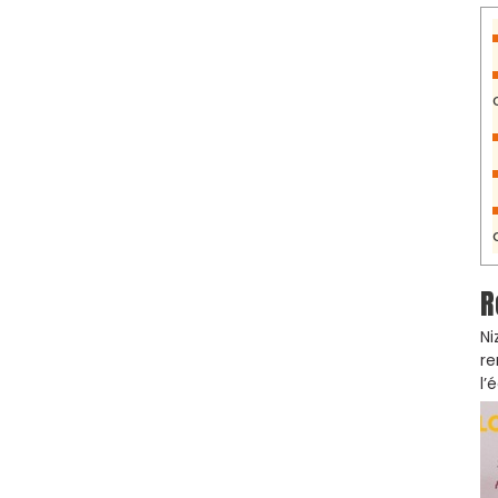
R
Ni
re
l’