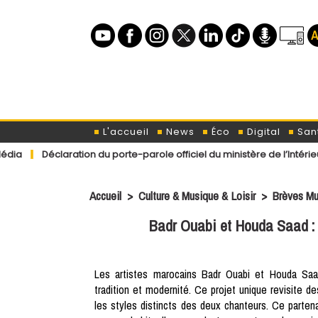
L'accueil
News
Éco
Digital
San
ration du porte-parole officiel du ministère de l’Intérieur concern
Accueil
>
Culture & Musique & Loisir
>
Brèves Mu
Badr Ouabi et Houda Saad : u
Les artistes marocains Badr Ouabi et Houda Saad
tradition et modernité. Ce projet unique revisite d
les styles distincts des deux chanteurs. Ce partena