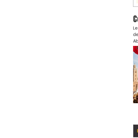
C
Le
de
Ab