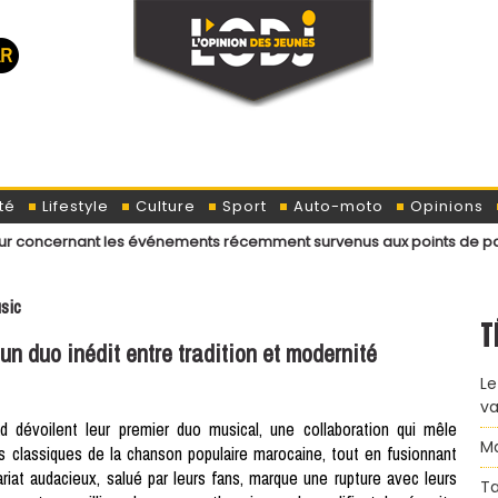
té
Lifestyle
Culture
Sport
Auto-moto
Opinions
ant les événements récemment survenus aux points de passage menant a
sic
T
n duo inédit entre tradition et modernité
Le
va
 dévoilent leur premier duo musical, une collaboration qui mêle
Ma
es classiques de la chanson populaire marocaine, tout en fusionnant
riat audacieux, salué par leurs fans, marque une rupture avec leurs
Ta