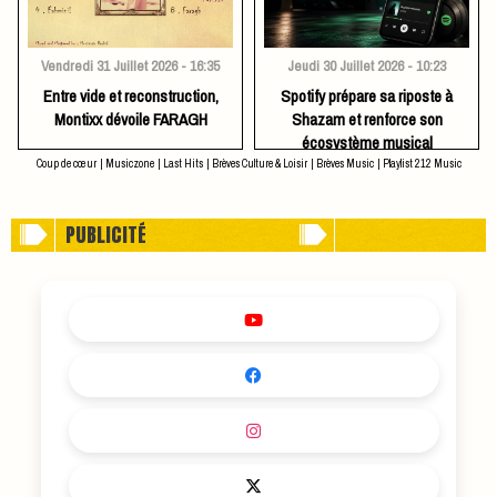
Vendredi 31 Juillet 2026 - 16:35
Jeudi 30 Juillet 2026 - 10:23
Entre vide et reconstruction,
Spotify prépare sa riposte à
Montixx dévoile FARAGH
Shazam et renforce son
écosystème musical
Coup de cœur
|
Musiczone
|
Last Hits
|
Brèves Culture & Loisir
|
Brèves Music
|
Playlist 212 Music
PUBLICITÉ