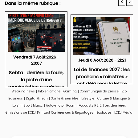
<
>
Dans la même rubrique :
Vendredi 7 Août 2026 -
Jeudi 6 Août 2026 - 21:21
20:07
Loi de finances 2027 : les
Sebta : derrière la foule,
prochains « ministres »
la piste d’une
ont déjà reçu la lettre
manipulation numérique
de cadrage
Breaking news
|
Info en affiche
|
Gaming
|
Communiqué de presse
|
Eco
venue de l’étranger ?
Business
|
Digital & Tech
|
Santé & Bien être
|
Lifestyle
|
Culture & Musique &
Loisir
|
Sport Maroc
|
Auto-moto
|
Room
|
Podcasts R212
|
Les dernières
émissions de L'ODJ TV
|
Last Conférences & Reportages
|
Bookcase
|
LODJ Média