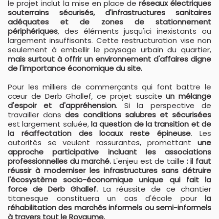
le projet inclut la mise en place de
réseaux électriques
souterrains sécurisés, d'infrastructures sanitaires
adéquates et de zones de stationnement
périphériques
, des éléments jusqu'ici inexistants ou
largement insuffisants. Cette restructuration vise non
seulement à embellir le paysage urbain du quartier,
mais surtout à offrir un environnement d'affaires digne
de l'importance économique du site.
Pour les milliers de commerçants qui font battre le
cœur de Derb Ghallef, ce projet suscite
un mélange
d'espoir et d'appréhension
. Si la perspective de
travailler dans
des conditions salubres et sécurisées
est largement saluée,
la question de la transition et de
la réaffectation des locaux reste épineuse
. Les
autorités se veulent rassurantes, promettant
une
approche participative incluant les associations
professionnelles du marché.
L'enjeu est de taille
: il faut
réussir à moderniser les infrastructures sans détruire
l'écosystème socio-économique unique qui fait la
force de Derb Ghallef.
La réussite de ce chantier
titanesque constituera un cas d'école pour
la
réhabilitation des marchés informels ou semi-informels
à travers tout le Royaume.