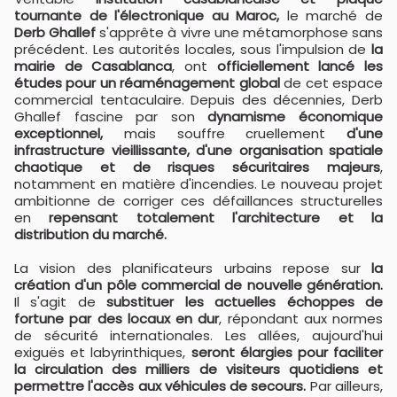
tournante de l'électronique au Maroc,
le marché de
Derb Ghallef
s'apprête à vivre une métamorphose sans
précédent. Les autorités locales, sous l'impulsion de
la
mairie de Casablanca
, ont
officiellement lancé les
études pour un réaménagement global
de cet espace
commercial tentaculaire. Depuis des décennies, Derb
Ghallef fascine par son
dynamisme économique
exceptionnel,
mais souffre cruellement
d'une
infrastructure vieillissante, d'une organisation spatiale
chaotique et de risques sécuritaires majeurs
,
notamment en matière d'incendies. Le nouveau projet
ambitionne de corriger ces défaillances structurelles
en
repensant totalement l'architecture et la
distribution du marché.
La vision des planificateurs urbains repose sur
la
création d'un pôle commercial de nouvelle génération.
Il s'agit de
substituer les actuelles échoppes de
fortune par des locaux en dur
, répondant aux normes
de sécurité internationales. Les allées, aujourd'hui
exiguës et labyrinthiques,
seront élargies pour faciliter
la circulation des milliers de visiteurs quotidiens et
permettre l'accès aux véhicules de secours.
Par ailleurs,