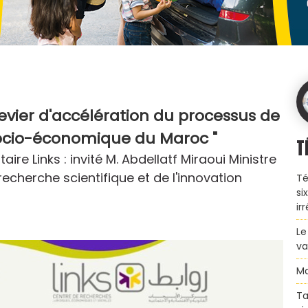
 levier d'accélération du processus de
cio-économique du Maroc "
T
ire Links : invité M. Abdellatf Miraoui Ministre
recherche scientifique et de l'innovation
Té
si
ir
Le
va
Ma
Ta