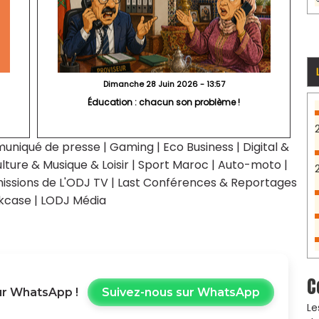
Dimanche 28 Juin 2026 - 13:57
Éducation : chacun son problème !
uniqué de presse
|
Gaming
|
Eco Business
|
Digital &
lture & Musique & Loisir
|
Sport Maroc
|
Auto-moto
|
issions de L'ODJ TV
|
Last Conférences & Reportages
kcase
|
LODJ Média
C
r WhatsApp !
Suivez-nous sur WhatsApp
Le