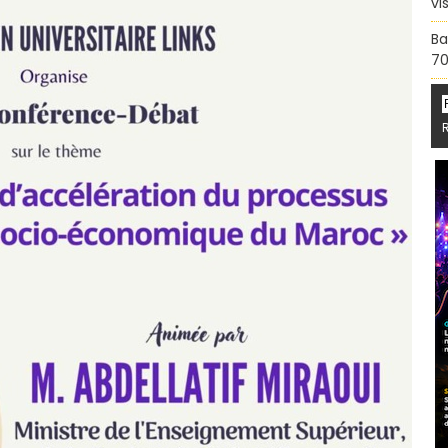
vi
Ba
70