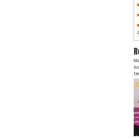
R
Ni
su
te