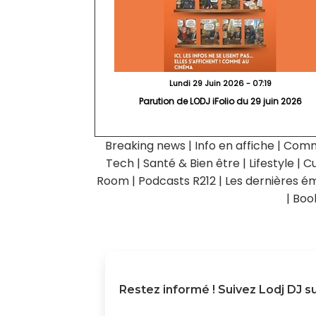
Lundi 29 Juin 2026 - 07:19
Parution de LODJ iFolio du 29 juin 2026
Breaking news
|
Info en affiche
|
Comm
Tech
|
Santé & Bien être
|
Lifestyle
|
Cu
Room
|
Podcasts R212
|
Les dernières ém
|
Boo
Restez informé ! Suivez
Lodj DJ
su