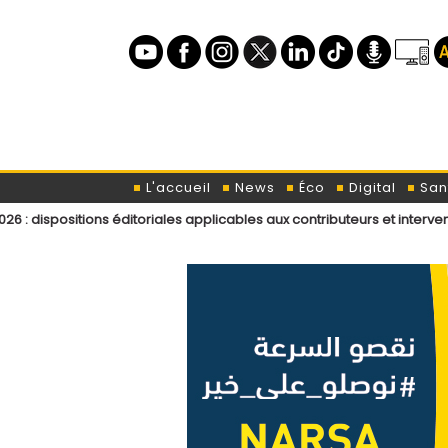
L'accueil
News
Éco
Digital
San
s éditoriales applicables aux contributeurs et intervenants de L’ODJ Mé