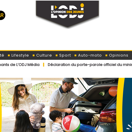
té
Lifestyle
Culture
Sport
Auto-moto
Opinions
dia
Déclaration du porte-parole officiel du ministère de l’Intéri