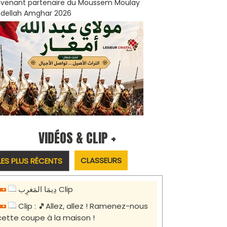
venant partenaire du Moussem Moulay
dellah Amghar 2026
VIDÉOS & CLIP +
CLASSEURS
LES PLUS RÉCENTS
دِيمَا المَغرِب Clip
Clip : 🎵Allez, allez ! Ramenez-nous
cette coupe à la maison !