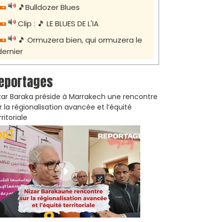
🎵Bulldozer Blues
Clip : 🎵 LE BLUES DE L'IA
🎵 Ormuzera bien, qui ormuzera le
dernier
eportages
zar Baraka préside à Marrakech une rencontre
r la régionalisation avancée et l’équité
rritoriale