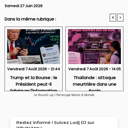
Samedi 27 Juin 2026
<
>
Dans la même rubrique :
Vendredi 7 Août 2026 - 21:44
Vendredi 7 Août 2026 - 14:05
Trump et la Bourse : le
Thaïlande : attaque
Président peut-il
meurtrière dans une
fabriquer l'information
école
Le Round-up
|
Periscope Maroc & Monde
qui fait gagner Wall
Street ?
Restez informé ! Suivez
Lodj DJ
sur
WhatsApp !