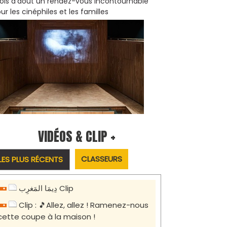
is d'août un rendez-vous incontournable
ur les cinéphiles et les familles
VIDÉOS & CLIP +
CLASSEURS
LES PLUS RÉCENTS
دِيمَا المَغرِب Clip
Clip : 🎵Allez, allez ! Ramenez-nous
cette coupe à la maison !