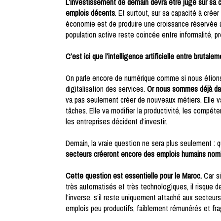
L’investissement de demain devra être jugé sur sa ca
emplois décents
. Et surtout, sur sa capacité à crée
économie est de produire une croissance réservée à 
population active reste coincée entre informalité, 
C’est ici que l’intelligence artificielle entre brutale
On parle encore de numérique comme si nous étions
digitalisation des services.
Or nous sommes déjà dan
va pas seulement créer de nouveaux métiers. Elle va 
tâches. Elle va modifier la productivité, les compét
les entreprises décident d’investir.
Demain, la vraie question ne sera plus seulement : q
secteurs créeront encore des emplois humains nombre
Cette question est essentielle pour le Maroc.
Car si
très automatisés et très technologiques, il risque d
l’inverse, s’il reste uniquement attaché aux secteurs
emplois peu productifs, faiblement rémunérés et fra