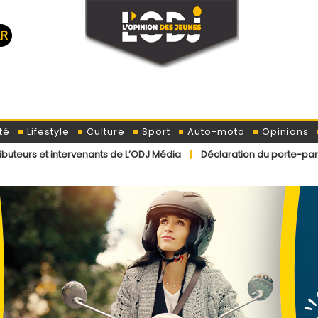
té
Lifestyle
Culture
Sport
Auto-moto
Opinions
tervenants de L’ODJ Média
Déclaration du porte-parole officiel du