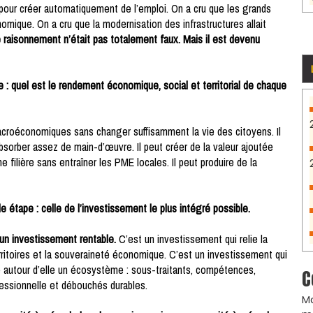
ir pour créer automatiquement de l’emploi. On a cru que les grands
nomique. On a cru que la modernisation des infrastructures allait
 raisonnement n’était pas totalement faux. Mais il est devenu
e : quel est le rendement économique, social et territorial de chaque
acroéconomiques sans changer suffisamment la vie des citoyens. Il
bsorber assez de main-d’œuvre. Il peut créer de la valeur ajoutée
e filière sans entraîner les PME locales. Il peut produire de la
e étape : celle de l’investissement le plus intégré possible.
un investissement rentable.
C’est un investissement qui relie la
 territoires et la souveraineté économique. C’est un investissement qui
e autour d’elle un écosystème : sous-traitants, compétences,
C
fessionnelle et débouchés durables.
Ma