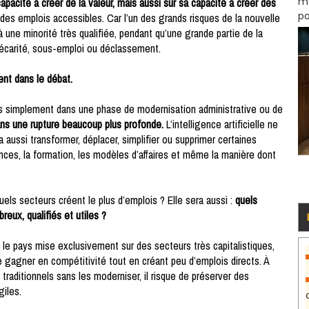
mo
pacité à créer de la valeur, mais aussi sur sa capacité à créer des
po
r des emplois accessibles. Car l’un des grands risques de la nouvelle
une minorité très qualifiée, pendant qu’une grande partie de la
précarité, sous-emploi ou déclassement.
ment dans le débat.
 simplement dans une phase de modernisation administrative ou de
s une rupture beaucoup plus profonde.
L’intelligence artificielle ne
aussi transformer, déplacer, simplifier ou supprimer certaines
ences, la formation, les modèles d’affaires et même la manière dont
uels secteurs créent le plus d’emplois ? Elle sera aussi :
quels
ux, qualifiés et utiles ?
 le pays mise exclusivement sur des secteurs très capitalistiques,
e gagner en compétitivité tout en créant peu d’emplois directs. À
 traditionnels sans les moderniser, il risque de préserver des
giles.