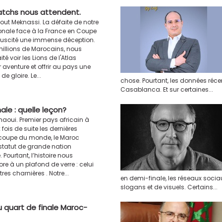
atchs nous attendent.
out Meknassi. La défaite de notre
ionale face à la France en Coupe
uscité une immense déception.
llions de Marocains, nous
é voir les Lions de l'Atlas
r aventure et offrir au pays une
e gloire. Le...
chose. Pourtant, les données réce
Casablanca. Et sur certaines...
ale : quelle leçon?
aoui. Premier pays africain à
fois de suite les dernières
coupe du monde, le Maroc
statut de grande nation
. Pourtant, l’histoire nous
re à un plafond de verre : celui
es charnières . Notre...
en demi-finale, les réseaux soci
slogans et de visuels. Certains...
du quart de finale Maroc-