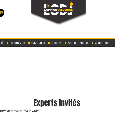
té
Lifestyle
Culture
Sport
Auto-moto
Opinions
Lo
Experts invités
erts et internautes invités