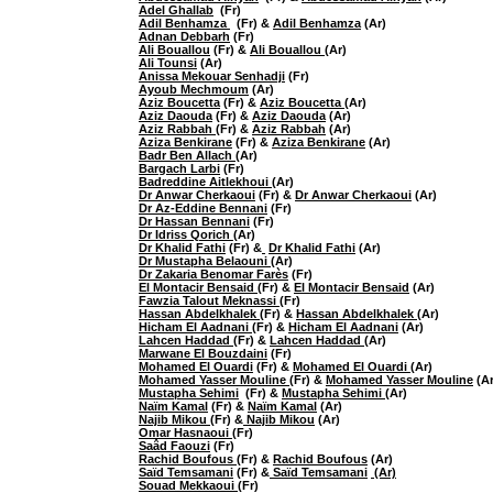
Adel Ghallab
(Fr)
Adil Benhamza
(Fr) &
Adil Benhamza
(Ar)
Adnan Debbarh
(Fr)
Ali Bouallou
(Fr) &
Ali Bouallou
(Ar)
Ali Tounsi
(Ar)
Anissa Mekouar Senhadji
(Fr)
Ayoub Mechmoum
(Ar)
Aziz Boucetta
(Fr) &
Aziz Boucetta
(Ar)
Aziz Daouda
(Fr) &
Aziz Daouda
(Ar)
Aziz Rabbah
(Fr) &
Aziz Rabbah
(Ar)
Aziza Benkirane
(Fr) &
Aziza Benkirane
(Ar)
Badr Ben Allach
(Ar)
Bargach Larbi
(Fr)
Badreddine Aitlekhoui
(Ar)
Dr Anwar Cherkaoui
(Fr) &
Dr Anwar Cherkaoui
(Ar)
Dr Az-Eddine Bennani
(Fr)
Dr Hassan Bennani
(Fr)
Dr Idriss Qorich
(Ar)
Dr Khalid Fathi
(Fr) &
​
Dr Khalid Fathi
(Ar)
Dr Mustapha Belaouni
(Ar)
Dr Zakaria Benomar Farès
(Fr)
El Montacir Bensaid
(Fr) &
El Montacir Bensaid
(Ar)
Fawzia Talout Meknassi
(Fr)
Hassan Abdelkhalek
(Fr) &
Hassan Abdelkhalek
(Ar)
Hicham El Aadnani
(Fr) &
Hicham El Aadnani
(Ar)
Lahcen Haddad
(Fr) &
Lahcen Haddad
(Ar)
Marwane El Bouzdaini
(Fr)
Mohamed El Ouardi
(Fr) &
Mohamed El Ouardi
(Ar)
Mohamed Yasser Mouline
(Fr) &
Mohamed Yasser Mouline
(Ar
Mustapha Sehimi
(Fr) &
Mustapha Sehimi
(Ar)
Naïm Kamal
(Fr) &
Naïm Kamal
(Ar)
Najib Mikou
(Fr) &
Najib Mikou
(Ar)
Omar Hasnaoui
(Fr)
Saâd Faouzi
(Fr)
Rachid Boufous
(Fr) &
Rachid Boufous
(Ar)
Saïd Temsamani
(Fr) &
Saïd Temsamani
(Ar)
Souad Mekkaoui
(Fr)