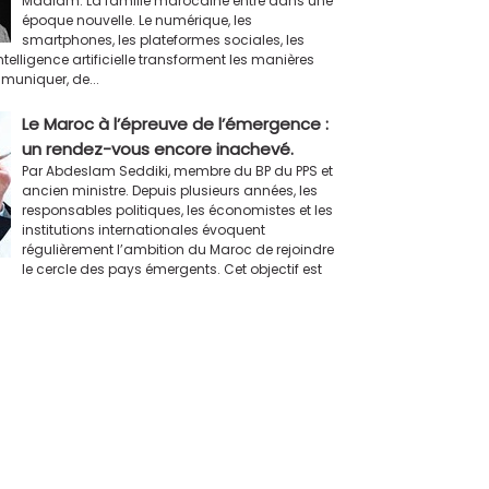
Maâlam. La famille marocaine entre dans une
époque nouvelle. Le numérique, les
smartphones, les plateformes sociales, les
intelligence artificielle transforment les manières
mmuniquer, de...
Le Maroc à l’épreuve de l’émergence :
un rendez-vous encore inachevé.
Par Abdeslam Seddiki, membre du BP du PPS et
ancien ministre. Depuis plusieurs années, les
responsables politiques, les économistes et les
institutions internationales évoquent
régulièrement l’ambition du Maroc de rejoindre
le cercle des pays émergents. Cet objectif est