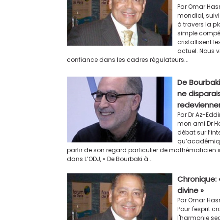
Par Omar Hasn
mondial, suivi
à travers la p
simple compétit
cristallisent 
actuel. Nous 
confiance dans les cadres régulateurs...
De Bourbaki
ne disparai
redevienne
Par Dr Az-Eddi
mon ami Dr Ha
débat sur l’inte
qu’académique
partir de son regard particulier de mathématicien i
dans L’ODJ, « De Bourbaki à...
Chronique: 
divine »
Par Omar Hasn
Pour l'esprit c
l'harmonie sec