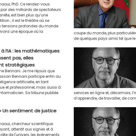
aoui, PhD. Ce rendez-vous
 par des milliards de spectateurs
lanète, est bien plus qu’une
ion ; il est le théâtre où se
les tensions profondes du monde
vivons une époque où la
coupe du monde, plus particulièr
de quelques pays amis tel que le 
 à l’IA : les mathématiques
ssent pas, elles
nt stratégiques
ne Bennani. Je me réjouis que
ssan Bennani participe enfin au
lligence artificielle, en tant
 et professionnel, mais aussi à
nformaticien. Sa tribune publiée
services en ligne et, désormais, l’
d’apprendre, de travailler, de co
« Un sentiment de justice
aoui, chercheur scientifique.
royant, attentif aux signes et à
rète de l'univers, les événements