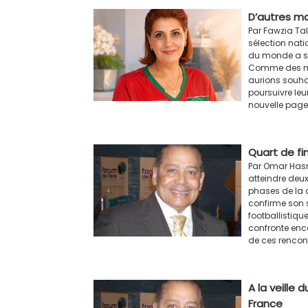
D’autres m
Par Fawzia Tal
sélection nat
du monde a s
Comme des mi
aurions souhait
poursuivre leu
nouvelle page d
Quart de fin
Par Omar Hasn
atteindre deux 
phases de la 
confirme son 
footballistique
confronte enco
de ces rencontr
A la veille 
France