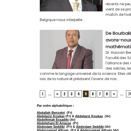
récents ne peu
vient de se pr
match de foot
Belgique nous interpelle...
De Bourbaki à
avons-nous
mathémati
Dr. Hassan Be
Faculté des S
l'alliance des
des siècles, 
comme le langage universel de la science. Elles dé
lois de la nature et prédisent l'avenir de nos...
1
...
«
2
3
4
5
6
7
8
»
...
7
Par ordre alphabétique :
Abdallah Benzekri
(Fr)
Abdelaziz Koukas
(Fr) &
Abdelaziz Koukas
(Ar)
Abdelfettah Essadiki
(Ar)
Abdelghani El Arrasse
(Fr)
Abdeslam Seddiki
(Fr) &
Abdeslam Seddiki
(Ar)
Abdessamad Alhyan
(Fr) &
Abdessamad Alhyan
(Ar)