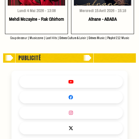
Lundi 4 Mai 2026 - 13:08
Mercredi 15 Avril 2026 - 15:18
Mehdi Mozayine - Rak Ghirhom
Afnane - ABABA
Coup de cœur
|
Musiczone
|
Last Hits
|
Brèves Culture & Loisir
|
Brèves Music
|
Playlist 212 Music
PUBLICITÉ