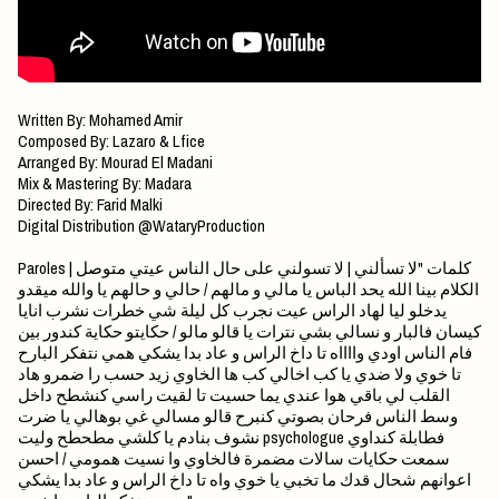
Written By: Mohamed Amir
Composed By: Lazaro & Lfice
Arranged By: Mourad El Madani
Mix & Mastering By: Madara
Directed By: Farid Malki
Digital Distribution ‪@WataryProduction‬
Paroles | كلمات "لا تسألني | لا تسولني على حال الناس عيتي متوصل
الكلام بينا الله يحد الباس يا مالي و مالهم / حالي و حالهم يا والله ميقدو
يدخلو ليا لهاد الراس عيت نجرب كل ليلة شي خطرات نشرب انايا
كيسان فالبار و نسالي بشي نترات يا قالو مالو / حكايتو حكاية كندور بين
فام الناس اودي وااااه تا داخ الراس و عاد بدا يشكي همي نتفكر البارح
تا خوي ولا ضدي يا كب اخالي كب ها الخاوي زيد حسب را ضمرو هاد
القلب لي باقي هوا عندي يما حسيت تا لقيت راسي كنشطح داخل
وسط الناس فرحان بصوتي كنبرح قالو مسالي غي بوهالي يا ضرت
نشوف بنادم يا كلشي مطحطح وليت psychologue فطابلة كنداوي
سمعت حكايات سالات مضمرة فالخاوي وا نسيت همومي / احسن
اعوانهم شحال قدك ما تخبي يا خوي واه تا داخ الراس و عاد بدا يشكي