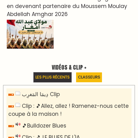
en devenant partenaire du Moussem Moulay
Abdellah Amghar 2026
VIDÉOS & CLIP +
LES PLUS RÉCENTS
CLASSEURS
دِيمَا المَغرِب Clip
Clip : 🎵Allez, allez ! Ramenez-nous cette
coupe à la maison !
🎵Bulldozer Blues
Clip : 🎵 LE BLUES DE L'IA