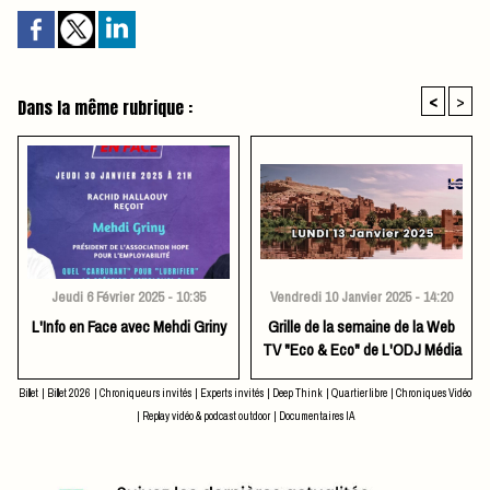
<
>
Dans la même rubrique :
Jeudi 6 Février 2025 - 10:35
Vendredi 10 Janvier 2025 - 14:20
L'Info en Face avec Mehdi Griny
Grille de la semaine de la Web
TV "Eco & Eco" de L'ODJ Média
Billet
|
Billet 2026
|
Chroniqueurs invités
|
Experts invités
|
Deep Think
|
Quartier libre
|
Chroniques Vidéo
|
Replay vidéo & podcast outdoor
|
Documentaires IA