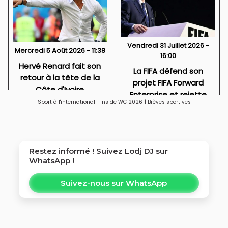
Vendredi 31 Juillet 2026 -
Mercredi 5 Août 2026 - 11:38
16:00
Hervé Renard fait son
La FIFA défend son
retour à la tête de la
projet FIFA Forward
Côte d'Ivoire
Enterprise et rejette
Sport à l'international
|
Inside WC 2026
|
Brèves sportives
toute idée de
privatisation
Restez informé ! Suivez
Lodj DJ
sur
WhatsApp !
Suivez-nous sur WhatsApp