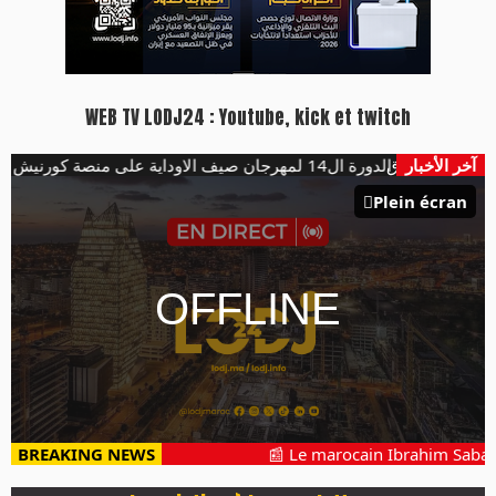
WEB TV LODJ24 : Youtube, kick et twitch
آخر الأخبار
هؤلاء يفتتحون الدورة ال14 لمهرجان صيف الاوداية على منصة كورنيش ابو رقراق
Plein écran
BREAKING NEWS
📰 Le marocain Ibrahim Sabahi 