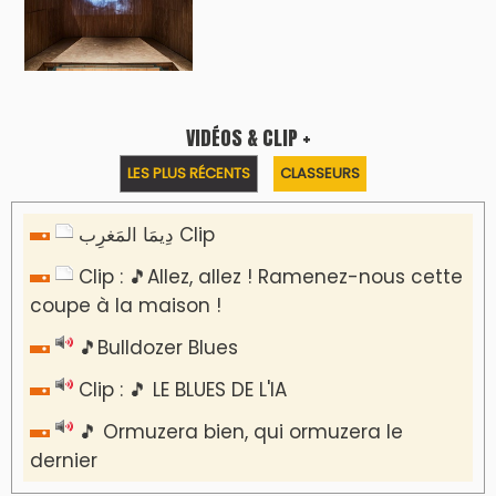
VIDÉOS & CLIP +
LES PLUS RÉCENTS
CLASSEURS
دِيمَا المَغرِب Clip
Clip : 🎵Allez, allez ! Ramenez-nous cette
coupe à la maison !
🎵Bulldozer Blues
Clip : 🎵 LE BLUES DE L'IA
🎵 Ormuzera bien, qui ormuzera le
dernier