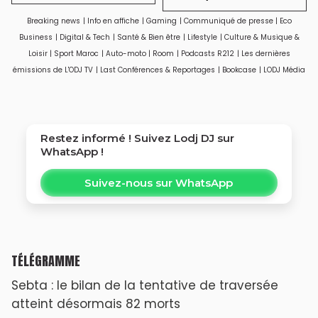
Breaking news
|
Info en affiche
|
Gaming
|
Communiqué de presse
|
Eco
Business
|
Digital & Tech
|
Santé & Bien être
|
Lifestyle
|
Culture & Musique &
Loisir
|
Sport Maroc
|
Auto-moto
|
Room
|
Podcasts R212
|
Les dernières
émissions de L'ODJ TV
|
Last Conférences & Reportages
|
Bookcase
|
LODJ Média
Restez informé ! Suivez
Lodj DJ
sur
WhatsApp !
Suivez-nous sur WhatsApp
TÉLÉGRAMME
Sebta : le bilan de la tentative de traversée
atteint désormais 82 morts