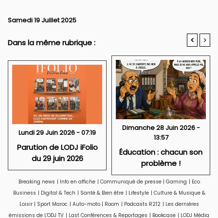
Samedi 19 Juillet 2025
<
>
Dans la même rubrique :
Dimanche 28 Juin 2026 -
Lundi 29 Juin 2026 - 07:19
13:57
Parution de LODJ iFolio
Éducation : chacun son
du 29 juin 2026
problème !
Breaking news
|
Info en affiche
|
Communiqué de presse
|
Gaming
|
Eco
Business
|
Digital & Tech
|
Santé & Bien être
|
Lifestyle
|
Culture & Musique &
Loisir
|
Sport Maroc
|
Auto-moto
|
Room
|
Podcasts R212
|
Les dernières
émissions de L'ODJ TV
|
Last Conférences & Reportages
|
Bookcase
|
LODJ Média