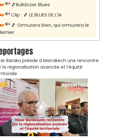
🎵Bulldozer Blues
Clip : 🎵 LE BLUES DE L'IA
🎵 Ormuzera bien, qui ormuzera le
dernier
eportages
zar Baraka préside à Marrakech une rencontre
r la régionalisation avancée et l’équité
rritoriale