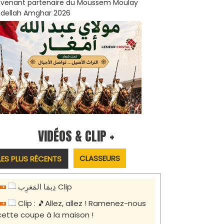
venant partenaire du Moussem Moulay
dellah Amghar 2026
VIDÉOS & CLIP +
CLASSEURS
LES PLUS RÉCENTS
دِيمَا المَغرِب Clip
Clip : 🎵Allez, allez ! Ramenez-nous
cette coupe à la maison !