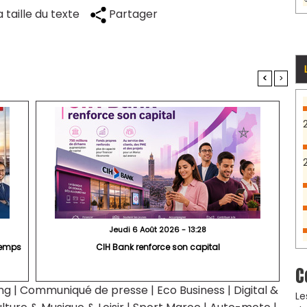
 taille du texte
Partager
<
>
Jeudi 6 Août 2026 - 13:28
 temps
CIH Bank renforce son capital
C
ng
|
Communiqué de presse
|
Eco Business
|
Digital &
Le