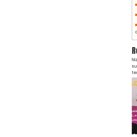
R
Ni
su
te