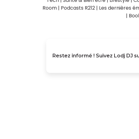
Tech
|
Santé & Bien être
|
Lifestyle
|
Cu
Room
|
Podcasts R212
|
Les dernières ém
|
Boo
Restez informé ! Suivez
Lodj DJ
su