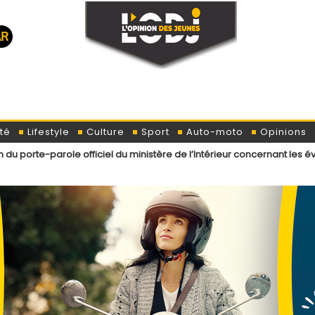
té
Lifestyle
Culture
Sport
Auto-moto
Opinions
le officiel du ministère de l’Intérieur concernant les événements ré