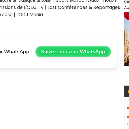
lture & Musique & Loisir
|
Sport Maroc
|
Auto-moto
|
de
issions de L'ODJ TV
|
Last Conférences & Reportages
Ab
kcase
|
LODJ Média
r WhatsApp !
Suivez-nous sur WhatsApp