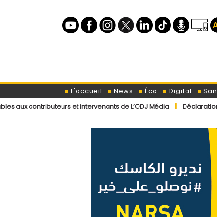
L'accueil
News
Éco
Digital
San
ributeurs et intervenants de L’ODJ Média
Déclaration du porte-paro