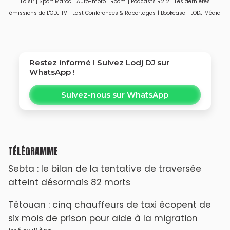
Loisir
|
Sport Maroc
|
Auto-moto
|
Room
|
Podcasts R212
|
Les dernières
émissions de L'ODJ TV
|
Last Conférences & Reportages
|
Bookcase
|
LODJ Média
Restez informé ! Suivez
Lodj DJ
sur
WhatsApp !
Suivez-nous sur WhatsApp
TÉLÉGRAMME
Sebta : le bilan de la tentative de traversée
atteint désormais 82 morts
Tétouan : cinq chauffeurs de taxi écopent de
six mois de prison pour aide à la migration