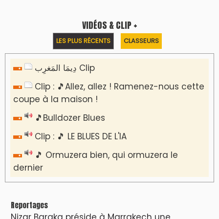
VIDÉOS & CLIP +
LES PLUS RÉCENTS
CLASSEURS
دِيمَا المَغرِب Clip
Clip : 🎵Allez, allez ! Ramenez-nous cette
coupe à la maison !
🎵Bulldozer Blues
Clip : 🎵 LE BLUES DE L'IA
🎵 Ormuzera bien, qui ormuzera le
dernier
Reportages
Nizar Baraka préside à Marrakech une