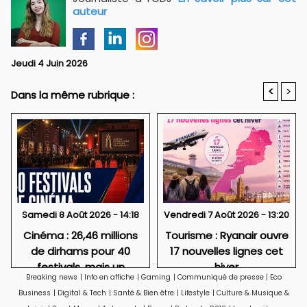
auteur
Jeudi 4 Juin 2026
<
>
Dans la même rubrique :
Samedi 8 Août 2026 - 14:18
Vendredi 7 Août 2026 - 13:20
Cinéma : 26,46 millions
Tourisme : Ryanair ouvre
de dirhams pour 40
17 nouvelles lignes cet
festivals, mais un
hiver
Breaking news
|
Info en affiche
|
Gaming
|
Communiqué de presse
|
Eco
soutien très concentré
Business
|
Digital & Tech
|
Santé & Bien être
|
Lifestyle
|
Culture & Musique &