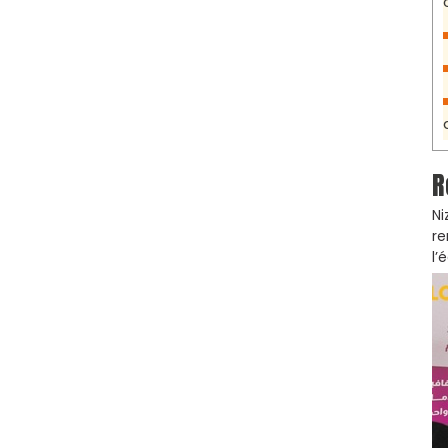
R
Ni
re
l’