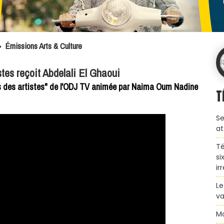
>
Émissions Arts & Culture
tes reçoit Abdelali El Ghaoui
s des artistes" de l'ODJ TV animée par Naima Oum Nadine
T
Se
at
Té
si
ir
Le
va
Ma