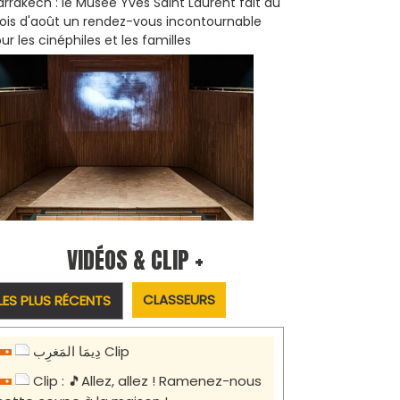
rrakech : le Musée Yves Saint Laurent fait du
is d'août un rendez-vous incontournable
ur les cinéphiles et les familles
VIDÉOS & CLIP +
CLASSEURS
LES PLUS RÉCENTS
دِيمَا المَغرِب Clip
Clip : 🎵Allez, allez ! Ramenez-nous