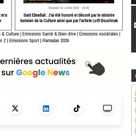
Vendredi 10 Juillet 2026 - 20:00
 m'a
Said Elmellali : J'ai été honoré et décoré par le ministre
e
tunisien de la Culture ainsi que par l'artiste Lotfi Bouchnak
 & Culture
|
Émissions Santé & Bien-être
|
Émissions sociétales
|
n Z
|
Émissions Sport
|
Ramadan 2026