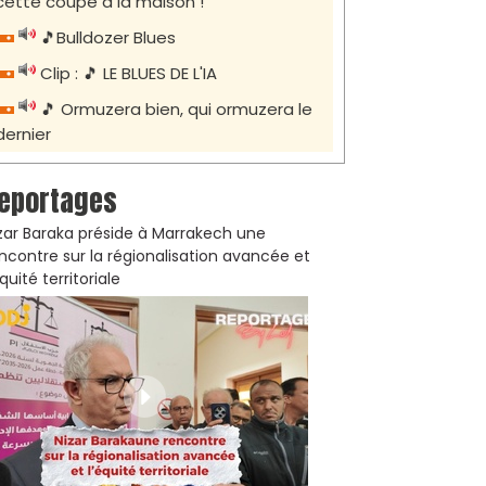
cette coupe à la maison !
🎵Bulldozer Blues
Clip : 🎵 LE BLUES DE L'IA
🎵 Ormuzera bien, qui ormuzera le
dernier
eportages
zar Baraka préside à Marrakech une
ncontre sur la régionalisation avancée et
équité territoriale