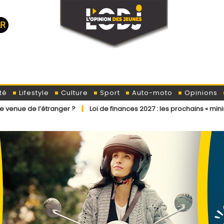
té
Lifestyle
Culture
Sport
Auto-moto
Opinions
nger ?
Loi de finances 2027 : les prochains « ministres » ont déjà r