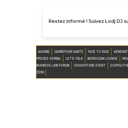
Restez informé ! Suivez
Lodj DJ
su
AXIOME
CARREFOUR SANTÉ
FACE TO FACE
GÉNÉRAT
PROCÈS-VERBAL
LET'S TALK
MOROCCAN LOUNGE
RDV
BUSINESS LAW FORUM
COUVERTURE EVENT
ECOPOLITI
ZÉRO