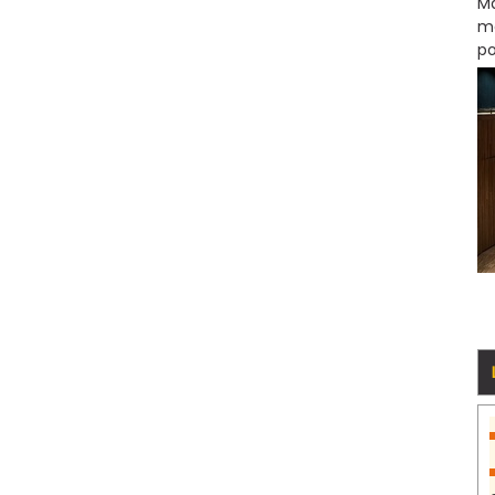
Ma
mo
po