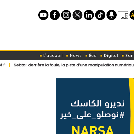
L'accueil
News
Éco
Digital
San
rrière la foule, la piste d’une manipulation numérique venue de l’étra