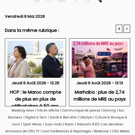
Vendredi 8 Mai 2026
<
>
Dans la même rubrique :
Jeudi 6 Août 2026 - 13:25
Jeudi 6 Août 2026 - 13:13
HCP : le Maroc compte
Marhaba : plus de 2,74
de plus en plus de
millions de MRE au pays
célibataires à 50 ans,
Breaking news
|
Info en affiche
|
Communiqué de presse
|
Gaming
|
Eco
particulièrement des
Business
|
Digital & Tech
|
Santé & Bien être
|
Lifestyle
|
Culture & Musique &
femmes
Loisir
|
Sport Maroc
|
Auto-moto
|
Room
|
Podcasts R212
|
Les dernières
émissions de L'ODJ TV
|
Last Conférences & Reportages
|
Bookcase
|
LODJ Média