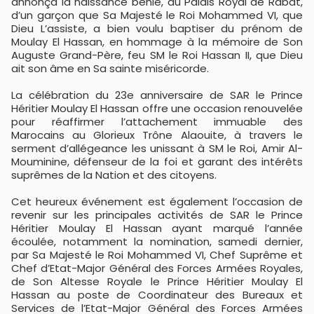
annonça la naissance bénie, au Palais Royal de Rabat,
d’un garçon que Sa Majesté le Roi Mohammed VI, que
Dieu L’assiste, a bien voulu baptiser du prénom de
Moulay El Hassan, en hommage à la mémoire de Son
Auguste Grand-Père, feu SM le Roi Hassan II, que Dieu
ait son âme en Sa sainte miséricorde.
La célébration du 23e anniversaire de SAR le Prince
Héritier Moulay El Hassan offre une occasion renouvelée
pour réaffirmer l’attachement immuable des
Marocains au Glorieux Trône Alaouite, à travers le
serment d’allégeance les unissant à SM le Roi, Amir Al-
Mouminine, défenseur de la foi et garant des intérêts
suprêmes de la Nation et des citoyens.
Cet heureux événement est également l’occasion de
revenir sur les principales activités de SAR le Prince
Héritier Moulay El Hassan ayant marqué l’année
écoulée, notamment la nomination, samedi dernier,
par Sa Majesté le Roi Mohammed VI, Chef Suprême et
Chef d’Etat-Major Général des Forces Armées Royales,
de Son Altesse Royale le Prince Héritier Moulay El
Hassan au poste de Coordinateur des Bureaux et
Services de l’Etat-Major Général des Forces Armées