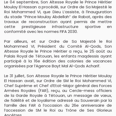
Le 04 septembre, Son Altesse Royale le Prince Héritier
Moulay El Hassan a procédé, sur Ordre de Sa Majesté le
Roi Mohammed VI, que Dieu L’assiste, à l’inauguration
du stade “Prince Moulay Abdellah” de Rabat, après des
travaux de reconstruction ayant permis de mettre
cette prestigieuse infrastructure sportive en
conformité avec les normes FIFA 2030.
Par ailleurs, et sur Ordre de Sa Majesté le Roi
Mohammed VI, Président du Comité Al-Qods, Son
Altesse Royale le Prince Héritier a reçu, le 25 août au
Palais Royal de Tétouan, les enfants maqdessis ayant
participé à la 16e édition des colonies de vacances
organisées par l’Agence Bayt Mal Al-Qods Acharif.
Le 31 juillet, Son Altesse Royale le Prince Héritier Moulay
El Hassan avait, sur Ordre de SM le Roi Mohammed VI,
Chef Suprême et Chef d’Etat-Major général des Forces
Armées Royales (FAR), reçu, au Cercle-mess officiers
de la Garde Royale à Tétouan, un message de vœux,
de fidélité et de loyalisme adressé au Souverain par la
famille des FAR à l’occasion du 26e anniversaire de
l’accession de SM le Roi au Trône de Ses Glorieux
Ancêtres.