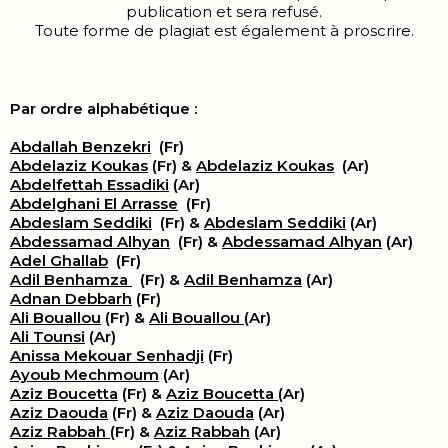
publication et sera refusé.
Toute forme de plagiat est également à proscrire.
Par ordre alphabétique :
Abdallah Benzekri
(Fr)
Abdelaziz Koukas
(Fr) &
Abdelaziz Koukas
(Ar)
Abdelfettah Essadiki
(Ar)
Abdelghani El Arrasse
(Fr)
Abdeslam Seddiki
(Fr) &
Abdeslam Seddiki
(Ar)
Abdessamad Alhyan
(Fr) &
Abdessamad Alhyan
(Ar)
Adel Ghallab
(Fr)
Adil Benhamza
(Fr) &
Adil Benhamza
(Ar)
Adnan Debbarh
(Fr)
Ali Bouallou
(Fr) &
Ali Bouallou
(Ar)
Ali Tounsi
(Ar)
Anissa Mekouar Senhadji
(Fr)
Ayoub Mechmoum
(Ar)
Aziz Boucetta
(Fr) &
Aziz Boucetta
(Ar)
Aziz Daouda
(Fr) &
Aziz Daouda
(Ar)
Aziz Rabbah
(Fr) &
Aziz Rabbah
(Ar)