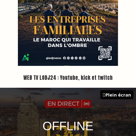
Inscription à la newsletter
Plus d'informations sur cette page :
https://www.lodj.ma/CGU_a46.html
PRESS +
LES PLUS RÉCENTS
CLASSEURS
7 days santé & conso du 31-07-2026