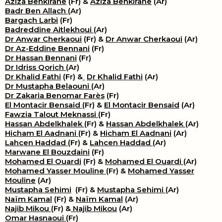
Aziza Benkirane
(Fr) &
Aziza Benkirane
(Ar)
Badr Ben Allach
(Ar)
Bargach Larbi
(Fr)
Badreddine Aitlekhoui
(Ar)
Dr Anwar Cherkaoui
(Fr) &
Dr Anwar Cherkaoui
(Ar)
Dr Az-Eddine Bennani
(Fr)
Dr Hassan Bennani
(Fr)
Dr Idriss Qorich
(Ar)
Dr Khalid Fathi
(Fr) &
​
Dr Khalid Fathi
(Ar)
Dr Mustapha Belaouni
(Ar)
Dr Zakaria Benomar Farès
(Fr)
El Montacir Bensaid
(Fr) &
El Montacir Bensaid
(Ar)
Fawzia Talout Meknassi
(Fr)
Hassan Abdelkhalek
(Fr) &
Hassan Abdelkhalek
(Ar)
Hicham El Aadnani
(Fr) &
Hicham El Aadnani
(Ar)
Lahcen Haddad
(Fr) &
Lahcen Haddad
(Ar)
Marwane El Bouzdaini
(Fr)
Mohamed El Ouardi
(Fr) &
Mohamed El Ouardi
(Ar)
Mohamed Yasser Mouline
(Fr) &
Mohamed Yasser
Mouline
(Ar)
Mustapha Sehimi
(Fr) &
Mustapha Sehimi
(Ar)
Naïm Kamal
(Fr) &
Naïm Kamal
(Ar)
Najib Mikou
(Fr) &
Najib Mikou
(Ar)
Omar Hasnaoui
(Fr)