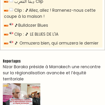
​Lancement de la plateforme “Observatoire des
projets” du Ministère de l’Équipement et de
l’Eau
AGENDA CULTUREL
Dunia Batma en Tournée à Tanger
Nacim Haddad en Concert à Tétouan – Ayta
World Tour 2026
Nacim Haddad débarque à Tanger : Le Souffle
du Nord s'éveille !
Nacim Haddad Ayta World Tour à Rabat ( 4ème
date )
Hatim Ammor En Concert Exclusif à Tanger : Un