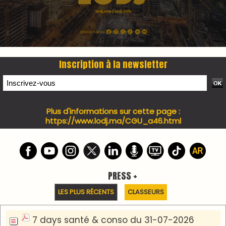
I-MAG-Spécial Fête du Trône 2026
7 days Culture du 29-07-2026
7 days tech du 28-07-2026
7 days Auto-Moto du 27-07-2026
PODCAST +
LES PLUS RÉCENTS
CLASSEURS
Podcast I-Week-N°137 du 26-07-2026
Podcast Eco-Business du 20-07-2026
Podcast IA-MAG-07 du 22-07-2026
Podcast I-Week N°136-19-07-2026