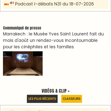
دِيمَا المَغرِب Clip
Clip : 🎵Allez, allez ! Ramenez-nous cette
coupe à la maison !
🎵Bulldozer Blues
Clip : 🎵 LE BLUES DE L'IA
🎵 Ormuzera bien, qui ormuzera le dernier
Reportages
Nizar Baraka préside à Marrakech une rencontre
sur la régionalisation avancée et l’équité
territoriale