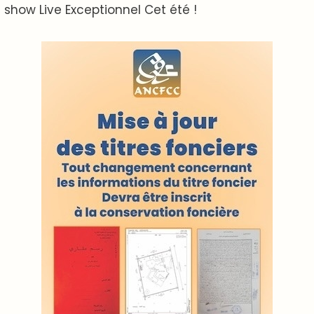
ABOUT US
A propos de L'ODJ
VOS CONTRIBUTIONS
Proposer votre article
LODJ VIDÉO
L'ODJ LIVE TV
LODJ AUDIO
WEB RADIO R212
Copyright © 2022 Groupe de presse Arrissala
Ce site utilise Google Analytics. En continuant à naviguer, vous nous
autorisez à déposer un cookie à des fins de mesure d'audience