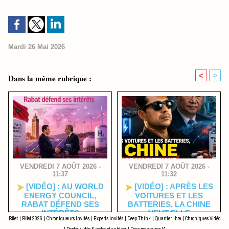
Mardi 26 Mai 2026
<
>
Dans la même rubrique :
VENDREDI 7 AOÛT 2026 -
VENDREDI 7 AOÛT 2026 -
11:37
11:32
[VIDÉO] : AU WORLD
[VIDÉO] : APRÈS LES
ENERGY COUNCIL,
VOITURES ET LES
RABAT DÉFEND SES
BATTERIES, LA CHINE
INTÉRÊTS
VEUT-ELLE
Billet
|
Billet 2026
|
Chroniqueurs invités
|
Experts invités
|
Deep Think
|
Quartier libre
|
Chroniques Vidéo
MAINTENANT PRENDRE