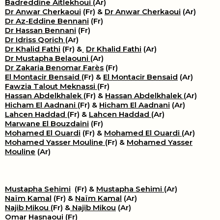
Badreddine Aitlekhoui
(Ar)
Dr Anwar Cherkaoui
(Fr) &
Dr Anwar Cherkaoui
(Ar)
Dr Az-Eddine Bennani
(Fr)
Dr Hassan Bennani
(Fr)
Dr Idriss Qorich
(Ar)
Dr Khalid Fathi
(Fr) &
​
Dr Khalid Fathi
(Ar)
Dr Mustapha Belaouni
(Ar)
Dr Zakaria Benomar Farès
(Fr)
El Montacir Bensaid
(Fr) &
El Montacir Bensaid
(Ar)
Fawzia Talout Meknassi
(Fr)
Hassan Abdelkhalek
(Fr) &
Hassan Abdelkhalek
(Ar)
Hicham El Aadnani
(Fr) &
Hicham El Aadnani
(Ar)
Lahcen Haddad
(Fr) &
Lahcen Haddad
(Ar)
Marwane El Bouzdaini
(Fr)
Mohamed El Ouardi
(Fr) &
Mohamed El Ouardi
(Ar)
Mohamed Yasser Mouline
(Fr) &
Mohamed Yasser
Mouline
(Ar)
Mustapha Sehimi
(Fr) &
Mustapha Sehimi
(Ar)
Naïm Kamal
(Fr) &
Naïm Kamal
(Ar)
Najib Mikou
(Fr) &
Najib Mikou
(Ar)
Omar Hasnaoui
(Fr)