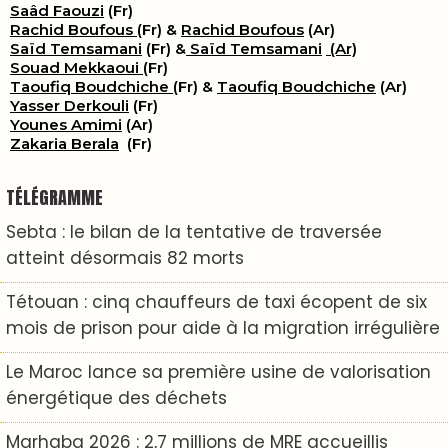
Saâd Faouzi
(Fr)
Rachid Boufous
(Fr) &
Rachid Boufous
(Ar)
Saïd Temsamani
(Fr) &
Saïd Temsamani
(Ar)
Souad Mekkaoui
(Fr)
Taoufiq Boudchiche
(Fr) &
Taoufiq Boudchiche
(Ar)
Yasser Derkouli
(Fr)
Younes Amimi
(Ar)
Zakaria Berala
(Fr)
TÉLÉGRAMME
Sebta : le bilan de la tentative de traversée
atteint désormais 82 morts
Tétouan : cinq chauffeurs de taxi écopent de six
mois de prison pour aide à la migration irrégulière
Le Maroc lance sa première usine de valorisation
énergétique des déchets
Marhaba 2026 : 2,7 millions de MRE accueillis