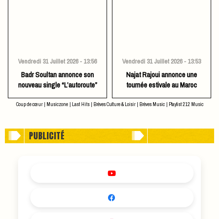
Vendredi 31 Juillet 2026 - 13:56
Vendredi 31 Juillet 2026 - 13:53
Badr Soultan annonce son
Najat Rajoui annonce une
nouveau single “L’autoroute”
tournée estivale au Maroc
Coup de cœur
|
Musiczone
|
Last Hits
|
Brèves Culture & Loisir
|
Brèves Music
|
Playlist 212 Music
PUBLICITÉ