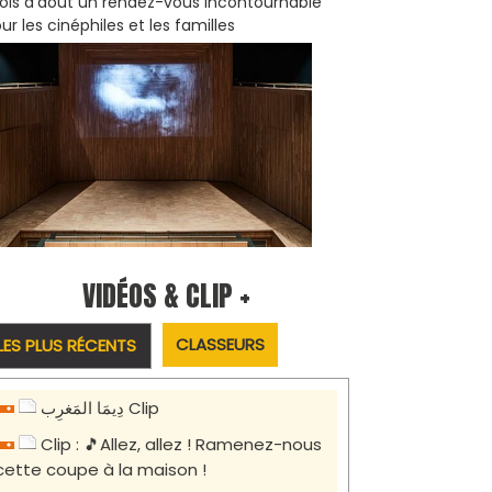
is d'août un rendez-vous incontournable
ur les cinéphiles et les familles
VIDÉOS & CLIP +
CLASSEURS
LES PLUS RÉCENTS
دِيمَا المَغرِب Clip
Clip : 🎵Allez, allez ! Ramenez-nous
cette coupe à la maison !