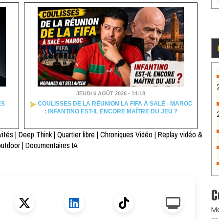
JEUDI 6 AOÛT 2026 - 14:18
ES
COULISSES DE LA RÉUNION LA FIFA À SALÉ - MAROC
: INFANTINO EST-IL ENCORE MAÎTRE DU JEU ?
vités
|
Deep Think
|
Quartier libre
|
Chroniques Vidéo
|
Replay vidéo &
outdoor
|
Documentaires IA
C
Ma