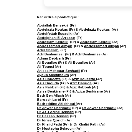
Par ordre alphabétique :
Abdallah Benzekri
(Fr)
Abdelaziz Koukas
(Fr) &
Abdelaziz Koukas
(Ar)
Abdelfettah Essadiki
(Ar)
Abdelghani El Arrasse
(Fr)
Abdeslam Seddiki
(Fr) &
Abdeslam Seddiki
(Ar)
Abdessamad Alhyan
(Fr) &
Abdessamad Alhyan
(Ar)
Adel Ghallab
(Fr)
Adil Benhamza
(Fr) &
Adil Benhamza
(Ar)
Adnan Debbarh
(Fr)
Ali Bouallou
(Fr) &
Ali Bouallou
(Ar)
Ali Tounsi
(Ar)
Anissa Mekouar Senhadji
(Fr)
Ayoub Mechmoum
(Ar)
Aziz Boucetta
(Fr) &
Aziz Boucetta
(Ar)
Aziz Daouda
(Fr) &
Aziz Daouda
(Ar)
Aziz Rabbah
(Fr) &
Aziz Rabbah
(Ar)
Aziza Benkirane
(Fr) &
Aziza Benkirane
(Ar)
Badr Ben Allach
(Ar)
Bargach Larbi
(Fr)
Badreddine Aitlekhoui
(Ar)
Dr Anwar Cherkaoui
(Fr) &
Dr Anwar Cherkaoui
(Ar)
Dr Az-Eddine Bennani
(Fr)
Dr Hassan Bennani
(Fr)
Dr Idriss Qorich
(Ar)
Dr Khalid Fathi
(Fr) &
​
Dr Khalid Fathi
(Ar)
Dr Mustapha Belaouni
(Ar)