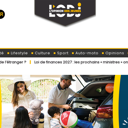
té
Lifestyle
Culture
Sport
Auto-moto
Opinions
Loi de finances 2027 : les prochains « ministres » ont déjà reçu la 