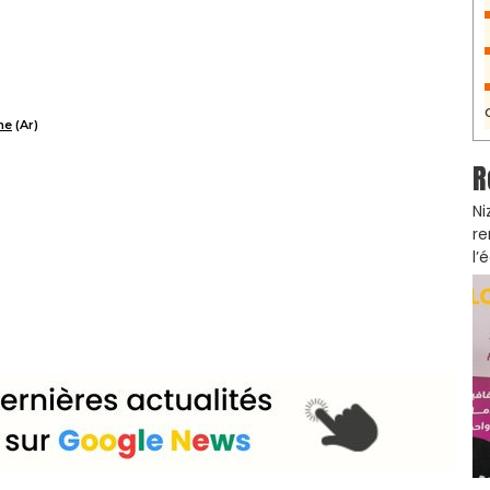
ne
(Ar)
R
Ni
re
l’