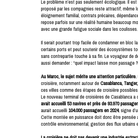
Le problème n’est pas seulement écologique. Il est 
proposé par les compagnies reste attractif, même lo
éloignement familial, contrats précaires, dépendanc
repose parfois sur une réalité humaine beaucoup moi
avec une grande fatigue sociale dans les coulisses.
Il serait pourtant trop facile de condamner en bloc la 
certains ports et peut soutenir des écosystèmes tou
sans contrepartie touche à sa fin. Le voyageur de d
aussi demander : “quel impact laisse mon passage ?
Au Maroc, le sujet mérite une attention particulière.
croisière, notamment autour de
Casablanca, Tanger, 
ces villes comme des étapes de croisière possibles
Le nouveau terminal de croisières de Casablanca a d
avait accueilli 53 navires et près de 93.970 passag
aurait accueilli
104.000 passagers en 2024
, signe d’
Cette montée en puissance doit donc être pensée ave
contrôle environnemental, gestion des flux urbains et
La croisière ne doit pas devenir une industrie extra