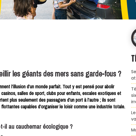
T
ueillir les géants des mers sans garde-fous ?
Se
at
nent l’illusion d’un monde parfait. Tout y est pensé pour abolir
Té
s, casinos, salles de sport, clubs pour enfants, escales exotiques et
si
ent plus seulement des passagers d’un port à l’autre ; ils sont
ir
lottantes capables d’organiser le loisir comme une industrie totale.
Le
va
e-t-il au cauchemar écologique ?
Ma