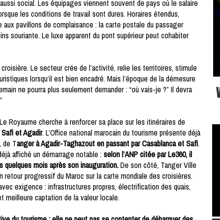
aussi social. Les équipages viennent souvent de pays où le salaire
rsque les conditions de travail sont dures. Horaires étendus,
e aux pavillons de complaisance : la carte postale du passager
ns souriante. Le luxe apparent du pont supérieur peut cohabiter
croisière. Le secteur crée de l’activité, relie les territoires, stimule
ristiques lorsqu’il est bien encadré. Mais l’époque de la démesure
emain ne pourra plus seulement demander : “où vais-je ?” Il devra
”
Le Royaume cherche à renforcer sa place sur les itinéraires de
Safi et Agadir
. L’Office national marocain du tourisme présente déjà
, de T
anger à Agadir-Taghazout en passant par Casablanca et Safi
.
éjà affiché un démarrage notable :
selon l’ANP citée par Le360, il
ers quelques mois après son inauguration.
De son côté, Tanger Ville
un retour progressif du Maroc sur la carte mondiale des croisières.
c exigence : infrastructures propres, électrification des quais,
 meilleure captation de la valeur locale.
ctive du tourisme : elle ne peut pas se contenter de débarquer des