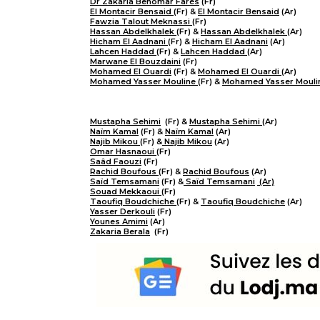
Dr Zakaria Benomar Farès
(Fr)
El Montacir Bensaid
(Fr) &
El Montacir Bensaid
(Ar)
Fawzia Talout Meknassi
(Fr)
Hassan Abdelkhalek
(Fr) &
Hassan Abdelkhalek
(Ar)
Hicham El Aadnani
(Fr) &
Hicham El Aadnani
(Ar)
Lahcen Haddad
(Fr) &
Lahcen Haddad
(Ar)
Marwane El Bouzdaini
(Fr)
Mohamed El Ouardi
(Fr) &
Mohamed El Ouardi
(Ar)
Mohamed Yasser Mouline
(Fr) &
Mohamed Yasser Mouli
Mustapha Sehimi
(Fr) &
Mustapha Sehimi
(Ar)
Naïm Kamal
(Fr) &
Naïm Kamal
(Ar)
Najib Mikou
(Fr) &
Najib Mikou
(Ar)
Omar Hasnaoui
(Fr)
Saâd Faouzi
(Fr)
Rachid Boufous
(Fr) &
Rachid Boufous
(Ar)
Saïd Temsamani
(Fr) &
Saïd Temsamani
(Ar)
Souad Mekkaoui
(Fr)
Taoufiq Boudchiche
(Fr) &
Taoufiq Boudchiche
(Ar)
Yasser Derkouli
(Fr)
Younes Amimi
(Ar)
Zakaria Berala
(Fr)