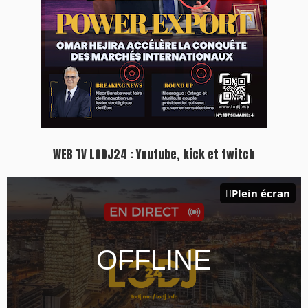
Inscription à la newsletter
Plus d'informations sur cette page :
https://www.lodj.ma/CGU_a46.html
PRESS +
LES PLUS RÉCENTS
CLASSEURS
7 days santé & conso du 31-07-2026
I-MAG-Spécial Fête du Trône 2026