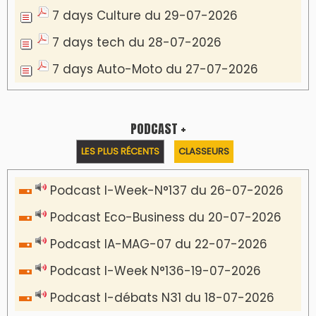
Communiqué de presse
Marrakech : le Musée Yves Saint Laurent fait
du mois d'août un rendez-vous
incontournable pour les cinéphiles et les
familles
VIDÉOS & CLIP +
LES PLUS RÉCENTS
CLASSEURS
دِيمَا المَغرِب Clip