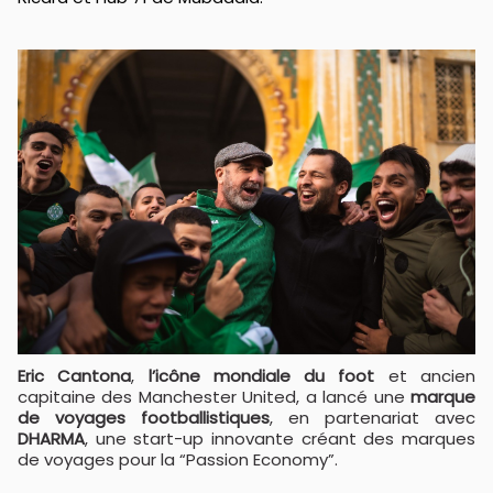
Eric Cantona
,
l’icône mondiale du foot
et ancien
capitaine des Manchester United, a lancé une
marque
de voyages footballistiques
, en partenariat avec
DHARMA
, une start-up innovante créant des marques
de voyages pour la “Passion Economy”.