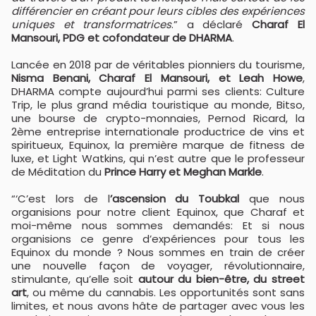
différencier en créant pour leurs cibles des expériences
uniques et transformatrices
.” a déclaré
Charaf El
Mansouri, PDG et cofondateur de DHARMA
.
Lancée en 2018 par de véritables pionniers du tourisme,
Nisma Benani, Charaf El Mansouri, et Leah Howe
,
DHARMA compte aujourd’hui parmi ses clients: Culture
Trip, le plus grand média touristique au monde, Bitso,
une bourse de crypto-monnaies, Pernod Ricard, la
2ème entreprise internationale productrice de vins et
spiritueux, Equinox, la première marque de fitness de
luxe, et Light Watkins, qui n’est autre que le professeur
de Méditation du
Prince Harry et Meghan Markle
.
“‘C’est lors de l
’ascension du Toubkal
que nous
organisions pour notre client Equinox, que Charaf et
moi-même nous sommes demandés: Et si nous
organisions ce genre d’expériences pour tous les
Equinox du monde ? Nous sommes en train de créer
une nouvelle façon de voyager, révolutionnaire,
stimulante, qu’elle soit
autour du bien-être, du street
art
, ou même du cannabis. Les opportunités sont sans
limites, et nous avons hâte de partager avec vous les