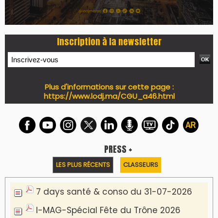
7 days Culture du 29-07-2026
7 days tech du 28-07-2026
7 days Auto-Moto du 27-07-2026
PODCAST +
LES PLUS RÉCENTS
CLASSEURS
Podcast I-Week-N°137 du 26-07-2026
Podcast Eco-Business du 20-07-2026
Podcast IA-MAG-07 du 22-07-2026
Podcast I-Week N°136-19-07-2026
Podcast I-débats N31 du 18-07-2026