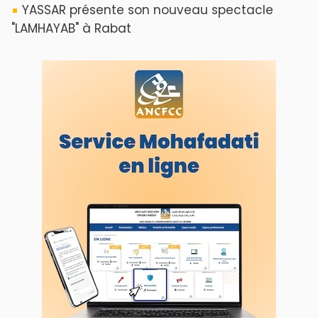
ABOUT US
A propos de L'ODJ
VOS CONTRIBUTIONS
Proposer votre article
LODJ VIDÉO
L'ODJ LIVE TV
LODJ AUDIO
WEB RADIO R212
Copyright © 2022 Groupe de presse Arrissala