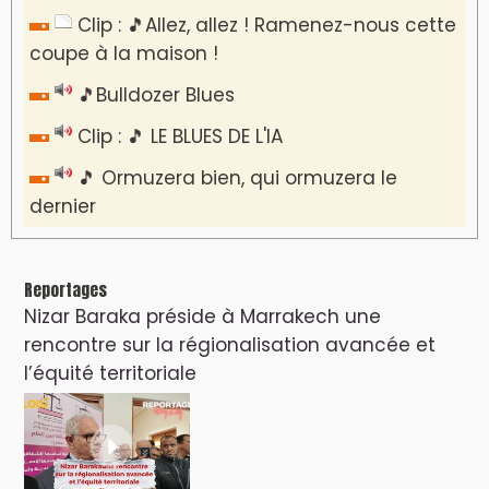
​Lancement de la plateforme “Observatoire
des projets” du Ministère de l’Équipement et
de l’Eau
AGENDA CULTUREL
Nacim Haddad en Concert à Tétouan – Ayta
World Tour 2026
Nacim Haddad débarque à Tanger : Le
Souffle du Nord s'éveille !
Nacim Haddad Ayta World Tour à Rabat (
4ème date )
Hatim Ammor En Concert Exclusif à Tanger :
Un show Live Exceptionnel Cet été !