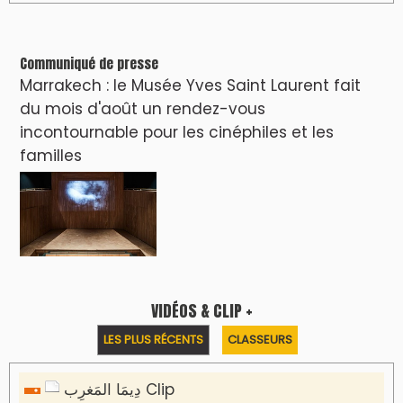
Clip : 🎵Allez, allez ! Ramenez-nous cette
coupe à la maison !
🎵Bulldozer Blues
Clip : 🎵 LE BLUES DE L'IA
🎵 Ormuzera bien, qui ormuzera le
dernier
Reportages
Nizar Baraka préside à Marrakech une
rencontre sur la régionalisation avancée et
l’équité territoriale