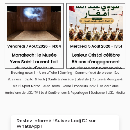
Vendredi 7 Août 2026 - 14:04
Mercredi 5 Août 2026 - 13:51
Marrakech : le Musée
Lesieur Cristal célèbre
Yves Saint Laurent fait
85 ans d'engagement
du mois d'août un
en devenant partenaire
Breaking news
|
Info en affiche
|
Gaming
|
Communiqué de presse
|
Eco
rendez-vous
du Moussem Moulay
Business
|
Digital & Tech
|
Santé & Bien être
|
Lifestyle
|
Culture & Musique &
incontournable pour les
Abdellah Amghar 2026
Loisir
|
Sport Maroc
|
Auto-moto
|
Room
|
Podcasts R212
|
Les dernières
cinéphiles et les familles
émissions de L'ODJ TV
|
Last Conférences & Reportages
|
Bookcase
|
LODJ Média
Restez informé ! Suivez
Lodj DJ
sur
WhatsApp !