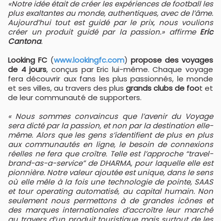
«Notre idée était de créer les expériences de football les
plus exaltantes au monde, authentiques, avec de l’âme.
Aujourd’hui tout est guidé par le prix, nous voulions
créer un produit guidé par la passion.» affirme
Eric
Cantona
.
Looking FC
(
www.lookingfc.com
)
propose des voyages
de 4 jours
, conçus par Eric lui-même. Chaque voyage
fera découvrir aux fans les plus passionnés, le monde
et ses villes, au travers des plus
grands clubs de foo
t et
de leur communauté de supporters.
« Nous sommes convaincus que l’avenir du Voyage
sera dicté par la passion, et non par la destination elle-
même. Alors que les gens s’identifient de plus en plus
aux communautés en ligne, le besoin de connexions
réelles ne fera que croître. Telle est l’approche “travel-
brand-as-a-service” de DHARMA, pour laquelle elle est
pionnière. Notre valeur ajoutée est unique, dans le sens
où elle mêle à la fois une technologie de pointe, SAAS
et tour operating automatisé, au capital humain. Non
seulement nous permettons à de grandes icônes et
des marques internationales d’accroître leur marché
au travers d’un produit touristique mais surtout de les